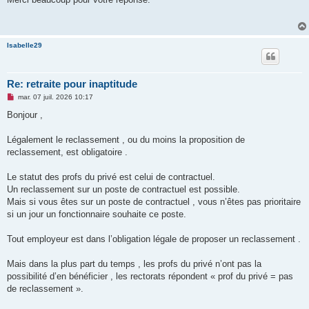
s
a
g
e
n
Isabelle29
o
n
l
u
Re: retraite pour inaptitude
M
mar. 07 juil. 2026 10:17
e
s
Bonjour ,
s
a
g
Légalement le reclassement , ou du moins la proposition de
e
reclassement, est obligatoire .
n
o
n
Le statut des profs du privé est celui de contractuel.
l
u
Un reclassement sur un poste de contractuel est possible.
Mais si vous êtes sur un poste de contractuel , vous n’êtes pas prioritaire
si un jour un fonctionnaire souhaite ce poste.
Tout employeur est dans l’obligation légale de proposer un reclassement .
Mais dans la plus part du temps , les profs du privé n’ont pas la
possibilité d’en bénéficier , les rectorats répondent « prof du privé = pas
de reclassement ».