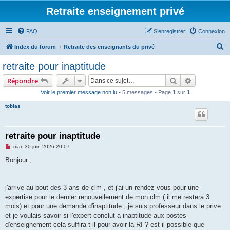
Retraite enseignement privé
FAQ
S’enregistrer
Connexion
R
Index du forum
Retraite des enseignants du privé
e
retraite pour inaptitude
c
Rechercher
Recherche 
Répondre
h
Voir le premier message non lu
• 5 messages • Page
1
sur
1
e
tobias
r
c
h
retraite pour inaptitude
e
M
mar. 30 juin 2026 20:07
e
r
s
Bonjour ,
s
a
g
e
j'arrive au bout des 3 ans de clm , et j'ai un rendez vous pour une
n
o
expertise pour le dernier renouvellement de mon clm ( il me restera 3
n
mois) et pour une demande d'inaptitude , je suis professeur dans le prive
l
u
et je voulais savoir si l'expert conclut a inaptitude aux postes
d'enseignement cela suffira t il pour avoir la RI ? est il possible que