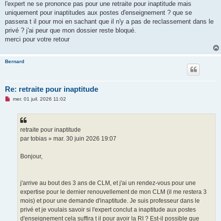
l'expert ne se prononce pas pour une retraite pour inaptitude mais
uniquement pour inaptitudes aux postes d'enseignement ? que se
passera t il pour moi en sachant que il n'y a pas de reclassement dans le
privé ? j'ai peur que mon dossier reste bloqué.
merci pour votre retour
Bernard
Re: retraite pour inaptitude
M
mer. 01 juil. 2026 11:02
e
s
s
a
g
retraite pour inaptitude
e
par tobias » mar. 30 juin 2026 19:07
n
o
n
Bonjour,
l
u
j'arrive au bout des 3 ans de CLM, et j'ai un rendez-vous pour une
expertise pour le dernier renouvellement de mon CLM (il me restera 3
mois) et pour une demande d'inaptitude. Je suis professeur dans le
privé et je voulais savoir si l'expert conclut a inaptitude aux postes
d'enseignement cela suffira t il pour avoir la RI ? Est-il possible que