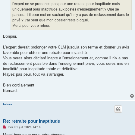
l'expert ne se prononce pas pour une retraite pour inaptitude mais
uniquement pour inaptitude aux postes d'enseignement ? Que se
passera-t-il pour moi en sachant qu'il n'y a pas de reclassement dans le
privé ? J'ai peur que mon dossier reste bloqué.
Merci pour votre retour.
Bonjour,
L'expert devrait prolonger votre CLM jusqu'à son terme et donner un avis
favorable pour obtenir une retraite pour invalidité.
Vous serez alors déclaré inapte à l'enseignement et, comme il n'y a pas
de reclassement possible dans l'enseignement privé, vous serez mis en
invalidité pour inaptitude totale et définitive.
N'ayez pas peur, tout va s'arranger.
Bien cordialement.
Bernard.
tobias
Re: retraite pour inaptitude
M
mer. 01 juil. 2026 14:16
e
s
Merci beaucoup pour votre réponse.