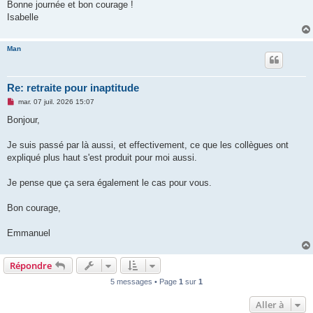
Bonne journée et bon courage !
Isabelle
Man
Re: retraite pour inaptitude
M
mar. 07 juil. 2026 15:07
e
s
Bonjour,
s
a
g
Je suis passé par là aussi, et effectivement, ce que les collègues ont
e
expliqué plus haut s'est produit pour moi aussi.
n
o
n
Je pense que ça sera également le cas pour vous.
l
u
Bon courage,
Emmanuel
Répondre
5 messages • Page
1
sur
1
Aller à