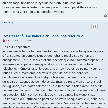
u
ou envisager une banque hybride peut être plus rassurant.
Vous pouvez aussi tester une banque en ligne en parallèle sans tout
fermer, pour voir si ça vous convient vraiment
Dutchery
Re: Passer à une banque en ligne, des retours ?
M
lun. 22 juin 2026 00:02
e
s
Bonjour Longbottom,
s
je comprends tout à fait vos hésitations. Passer à une banque en ligne à
a
g
67 ans, avec un compte joint et des retraits réguliers, c'est un vrai
e
changement. Pour le service client, sachez que Boursorama propose un
n
o
système de rappel automatique, donc vous ne restez pas collé au
n
téléphone, même si l'attente peut arriver aux heures de pointe. Pour les
l
u
retraits, vous avez droit à 5 retraits gratuits par mois dans les
distributeurs du réseau Crédit Agricole – c'est un peu moins pratique
qu'avoir son agence au coin de la rue, mais ça reste viable. Le vrai point
de vigilance, c'est votre femme : si elle n'est pas à l'aise avec les outils
numériques, la gestion d'un compte joint en ligne peut devenir compliquée
au quotidien. Mon conseil serait d'ouvrir un compte individuel chez
Boursorama ou Fortuneo en parallèle de votre banque actuelle, sans rien
fermer, et de tester pendant quelques mois. Vous verrez si le format vous
convient, sans risque. C'est un peu comme quand on hésite à se lancer