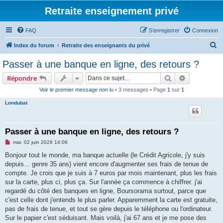
Retraite enseignement privé
FAQ
S’enregistrer
Connexion
R
Index du forum
Retraite des enseignants du privé
e
Passer à une banque en ligne, des retours ?
c
Rechercher
Recherche 
Répondre
h
Voir le premier message non lu
• 3 messages • Page
1
sur
1
e
Londubat
r
c
h
Passer à une banque en ligne, des retours ?
e
M
mar. 02 juin 2026 14:06
e
r
s
Bonjour tout le monde, ma banque actuelle (le Crédit Agricole, j'y suis
s
depuis... genre 35 ans) vient encore d'augmenter ses frais de tenue de
a
g
compte. Je crois que je suis à 7 euros par mois maintenant, plus les frais
e
sur la carte, plus ci, plus ça. Sur l'année ça commence à chiffrer. j'ai
n
o
regardé du côté des banques en ligne, Boursorama surtout, parce que
n
c'est celle dont j'entends le plus parler. Apparemment la carte est gratuite,
l
u
pas de frais de tenue, et tout se gère depuis le téléphone ou l'ordinateur.
Sur le papier c'est séduisant. Mais voilà, j'ai 67 ans et je me pose des