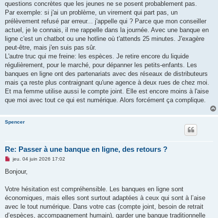
questions concrètes que les jeunes ne se posent probablement pas.
Par exemple: si j'ai un problème, un virement qui part pas, un
prélèvement refusé par erreur... j'appelle qui ? Parce que mon conseiller
actuel, je le connais, il me rappelle dans la journée. Avec une banque en
ligne c'est un chatbot ou une hotline où t'attends 25 minutes. J'exagère
peut-être, mais j'en suis pas sûr.
L'autre truc qui me freine: les espèces. Je retire encore du liquide
régulièrement, pour le marché, pour dépanner les petits-enfants. Les
banques en ligne ont des partenariats avec des réseaux de distributeurs
mais ça reste plus contraignant qu'une agence à deux rues de chez moi.
Et ma femme utilise aussi le compte joint. Elle est encore moins à l'aise
que moi avec tout ce qui est numérique. Alors forcément ça complique.
Spencer
Re: Passer à une banque en ligne, des retours ?
M
jeu. 04 juin 2026 17:02
e
s
Bonjour,
s
a
g
Votre hésitation est compréhensible. Les banques en ligne sont
e
économiques, mais elles sont surtout adaptées à ceux qui sont à l’aise
n
o
avec le tout numérique. Dans votre cas (compte joint, besoin de retrait
n
d’espèces, accompagnement humain), garder une banque traditionnelle
l