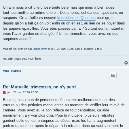
Un ami nous a dit une chose toute bête mais qui nous a bien aidés : il
faut tout mettre au même endroit. Documents, échéances, questions en
suspens. On a d'ailleurs essayé
la solution de Qontinua
pour ça, et
depuis qu'on a fait ça on voit enfin où on en est, au lieu de se noyer dans
les papiers éparpillés. Vous êtes passés par là ? Surtout sur la mutuelle,
vous l'avez gardée ou changée ? Et les trimestres, vous avez eu des
surprises aussi ?
Modifié en dernier par
louiseravot
le jeu. 28 mai 2026 13:14, modifié 1 fois.
retraité, mais pas mort hein
Mme_Katrine
Re: Mutuelle, trimestres, on s'y perd
M
jeu. 21 mai 2026 20:56
e
s
Bonjour, beaucoup de personnes découvrent malheureusement des
s
erreurs ou des périodes manquantes au moment de vérifier leur relevé de
a
g
carrière. Vous avez eu le bon réflexe de tout centraliser, ça aide
e
énormément à y voir plus clair. Pour la mutuelle, plusieurs retraités
n
o
gardent celle de leur entreprise au début, mais les tarifs augmentent
n
parfois rapidement après le départ à la retraite, donc ça vaut vraiment le
l