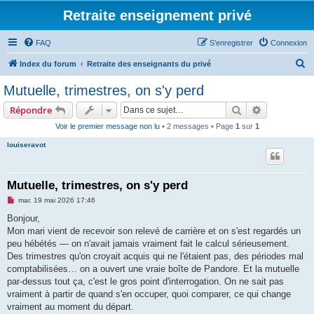
Retraite enseignement privé
FAQ
S’enregistrer
Connexion
R
Index du forum
Retraite des enseignants du privé
e
Mutuelle, trimestres, on s'y perd
c
Rechercher
Recherche 
Répondre
h
Voir le premier message non lu
• 2 messages • Page
1
sur
1
e
louiseravot
r
c
h
Mutuelle, trimestres, on s'y perd
e
M
mar. 19 mai 2026 17:46
e
r
s
Bonjour,
s
Mon mari vient de recevoir son relevé de carrière et on s'est regardés un
a
g
peu hébétés — on n'avait jamais vraiment fait le calcul sérieusement.
e
Des trimestres qu'on croyait acquis qui ne l'étaient pas, des périodes mal
n
o
comptabilisées… on a ouvert une vraie boîte de Pandore. Et la mutuelle
n
par-dessus tout ça, c'est le gros point d'interrogation. On ne sait pas
l
u
vraiment à partir de quand s'en occuper, quoi comparer, ce qui change
vraiment au moment du départ.