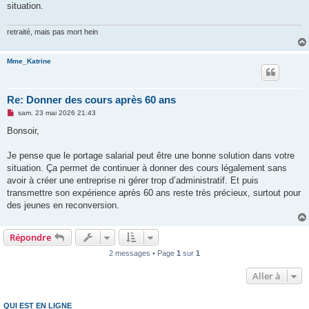
situation.
retraité, mais pas mort hein
Mme_Katrine
Re: Donner des cours après 60 ans
M
sam. 23 mai 2026 21:43
e
s
Bonsoir,
s
a
g
Je pense que le portage salarial peut être une bonne solution dans votre
e
situation. Ça permet de continuer à donner des cours légalement sans
n
o
avoir à créer une entreprise ni gérer trop d’administratif. Et puis
n
transmettre son expérience après 60 ans reste très précieux, surtout pour
l
u
des jeunes en reconversion.
Répondre
2 messages • Page
1
sur
1
Aller à
QUI EST EN LIGNE