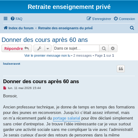
Retraite enseignement privé
FAQ
S’enregistrer
Connexion
R
Index du forum
Retraite des enseignants du privé
e
Donner des cours après 60 ans
c
Rechercher
Recherche 
Répondre
h
Voir le premier message non lu
• 2 messages • Page
1
sur
1
e
louiseravot
r
c
h
Donner des cours après 60 ans
e
M
lun. 11 mai 2026 15:44
e
r
s
Bonsoir,
s
a
g
Ancien professeur technique, je donne de temps en temps des formations
e
pour des jeunes en reconversion. Jusqu’ici c’était assez informel, mais
n
o
on m’a récemment parlé du
portage salarial
pour être déclaré simplement
n
sans créer d’entreprise. Je trouve l’idée intéressante car je veux surtout
l
u
garder une activité sociale sans me compliquer la vie avec l’administratif.
Je serais curieux d’avoir des retours de personnes dans la même