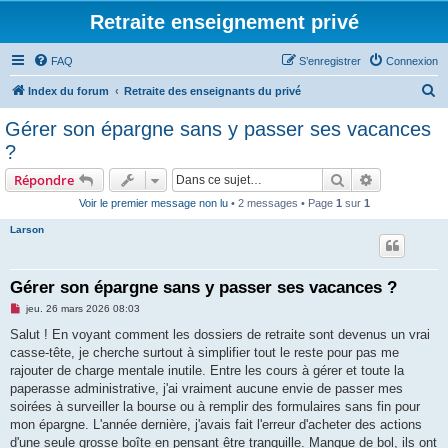
Retraite enseignement privé
FAQ
S’enregistrer
Connexion
R
Index du forum
Retraite des enseignants du privé
e
Gérer son épargne sans y passer ses vacances
c
?
h
Rechercher
Recherche 
Répondre
e
Voir le premier message non lu
• 2 messages • Page
1
sur
1
r
Larson
c
h
e
Gérer son épargne sans y passer ses vacances ?
r
M
jeu. 26 mars 2026 08:03
e
s
Salut ! En voyant comment les dossiers de retraite sont devenus un vrai
s
casse-tête, je cherche surtout à simplifier tout le reste pour pas me
a
g
rajouter de charge mentale inutile. Entre les cours à gérer et toute la
e
paperasse administrative, j'ai vraiment aucune envie de passer mes
n
o
soirées à surveiller la bourse ou à remplir des formulaires sans fin pour
n
mon épargne. L'année dernière, j'avais fait l'erreur d'acheter des actions
l
u
d'une seule grosse boîte en pensant être tranquille. Manque de bol, ils ont