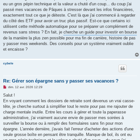
eu un gros pépin technique et la valeur a chuté d'un coup... du coup j'ai
passé mes vacances de Pâques à stresser devant les infos financières,
exactement tout ce que je déteste. C'est là que j'ai commencé à regarder
du côté des ETF pour avoir un truc plus passif. Est-ce que certains ici
utilisent cette méthode automatique pour se préparer un complément de
revenus sans stress ? En fait, je
cherche un guide pour investir en bourse
de la manière la plus zen possible pour ma fin de carrière, histoire de pas
y passer mes weekends. Des conseils pour un système vraiment oublie
et encaisse ?
cybele
Re: Gérer son épargne sans y passer ses vacances ?
M
dim. 12 avr. 2026 12:29
e
s
Salut !
s
En voyant comment les dossiers de retraite sont devenus un vrai casse-
a
g
tête, je cherche surtout à simplifier tout le reste pour pas me rajouter de
e
charge mentale inutile. Entre les cours à gérer et toute la paperasse
n
o
administrative, j'ai vraiment aucune envie de passer mes soirées à
n
surveiller la bourse ou à remplir des formulaires sans fin pour mon
l
u
épargne. L'année dernière, j'avais fait l'erreur d'acheter des actions d'une
seule grosse boîte en pensant être tranquille. Manque de bol, ils ont eu