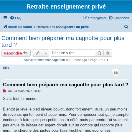
Retraite enseignement privé
FAQ
S’enregistrer
Connexion
R
Index du forum
Retraite des enseignants du privé
e
Comment bien préparer ma cagnotte pour plus
c
tard ?
h
Rechercher
Recherche 
Répondre
e
Voir le premier message non lu
• 1 message • Page
1
sur
1
r
Silia
c
h
e
Comment bien préparer ma cagnotte pour plus tard ?
r
M
lun. 23 mars 2026 10:48
e
s
Salut tout le monde !
s
a
g
Bientôt je lève le pied niveau boulot, donc forcément j'aurai un peu moins
e
de revenus qui tombent chaque mois. Pour compenser tout ça, je compte
n
o
continuer à faire quelques petits jobs à côté, mais par contre j'ai vraiment
n
pas envie de laisser cet argent dormir sur un compte qui rapporte plus
l
u
rien... je cherche des pistes pour faire fructifier mes économies