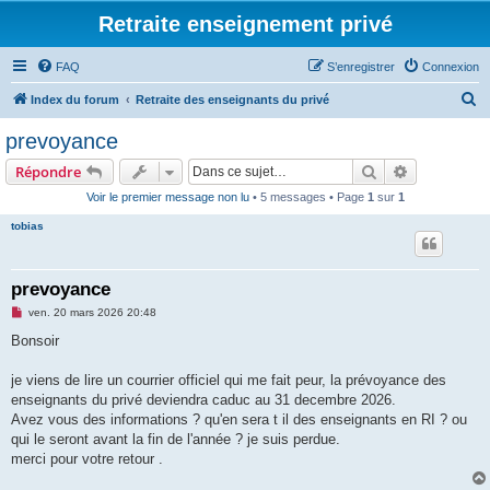
Retraite enseignement privé
FAQ
S’enregistrer
Connexion
R
Index du forum
Retraite des enseignants du privé
e
prevoyance
c
Rechercher
Recherche 
Répondre
h
Voir le premier message non lu
• 5 messages • Page
1
sur
1
e
tobias
r
c
h
prevoyance
e
M
ven. 20 mars 2026 20:48
e
r
s
Bonsoir
s
a
g
je viens de lire un courrier officiel qui me fait peur, la prévoyance des
e
enseignants du privé deviendra caduc au 31 decembre 2026.
n
o
Avez vous des informations ? qu'en sera t il des enseignants en RI ? ou
n
qui le seront avant la fin de l'année ? je suis perdue.
l
u
merci pour votre retour .