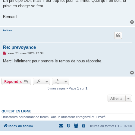
En principe OUI, mais il est trop tôt pour l'affirmer. Quoi qu'il en soit, la
s
prise en charge se fera.
a
g
e
Bernard
n
o
n
l
tobias
u
Re: prevoyance
M
sam. 21 mars 2026 17:34
e
s
Merci infiniment pour prendre le temps de nous répondre.
s
a
g
e
n
Répondre
o
n
5 messages • Page
1
sur
1
l
u
Aller à
QUI EST EN LIGNE
Utilisateurs parcourant ce forum : Aucun utilisateur enregistré et 1 invité
Index du forum
Heures au format
UTC+02:00