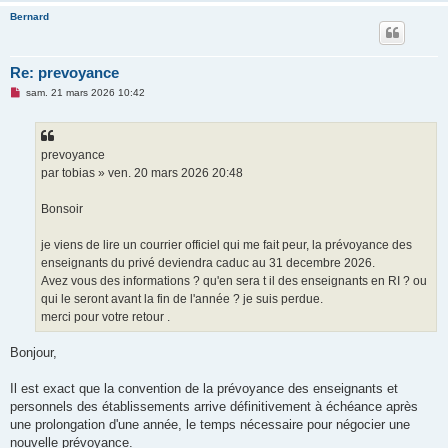
Bernard
Re: prevoyance
M
sam. 21 mars 2026 10:42
e
s
s
a
g
prevoyance
e
par tobias » ven. 20 mars 2026 20:48
n
o
n
Bonsoir
l
u
je viens de lire un courrier officiel qui me fait peur, la prévoyance des
enseignants du privé deviendra caduc au 31 decembre 2026.
Avez vous des informations ? qu'en sera t il des enseignants en RI ? ou
qui le seront avant la fin de l'année ? je suis perdue.
merci pour votre retour .
Bonjour,
Il est exact que la convention de la prévoyance des enseignants et
personnels des établissements arrive définitivement à échéance après
une prolongation d'une année, le temps nécessaire pour négocier une
nouvelle prévoyance.