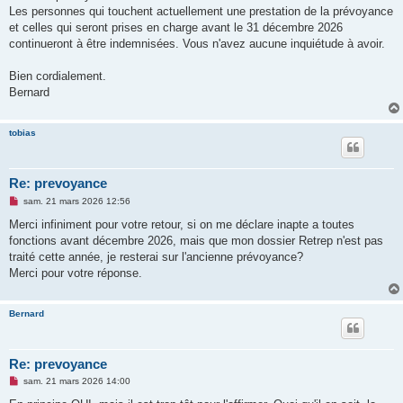
Les personnes qui touchent actuellement une prestation de la prévoyance
et celles qui seront prises en charge avant le 31 décembre 2026
continueront à être indemnisées. Vous n'avez aucune inquiétude à avoir.
Bien cordialement.
Bernard
tobias
Re: prevoyance
M
sam. 21 mars 2026 12:56
e
s
Merci infiniment pour votre retour, si on me déclare inapte a toutes
s
fonctions avant décembre 2026, mais que mon dossier Retrep n'est pas
a
g
traité cette année, je resterai sur l'ancienne prévoyance?
e
Merci pour votre réponse.
n
o
n
l
Bernard
u
Re: prevoyance
M
sam. 21 mars 2026 14:00
e
s