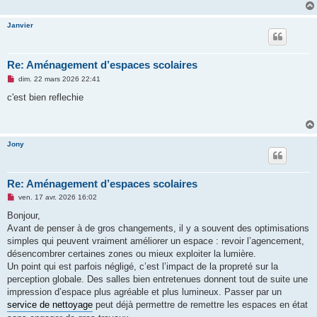
Janvier
Re: Aménagement d’espaces scolaires
M
dim. 22 mars 2026 22:41
e
s
c'est bien reflechie
s
a
g
e
n
Jony
o
n
l
u
Re: Aménagement d’espaces scolaires
M
ven. 17 avr. 2026 16:02
e
s
Bonjour,
s
Avant de penser à de gros changements, il y a souvent des optimisations
a
g
simples qui peuvent vraiment améliorer un espace : revoir l’agencement,
e
désencombrer certaines zones ou mieux exploiter la lumière.
n
o
Un point qui est parfois négligé, c’est l’impact de la propreté sur la
n
perception globale. Des salles bien entretenues donnent tout de suite une
l
u
impression d’espace plus agréable et plus lumineux. Passer par un
service de nettoyage
peut déjà permettre de remettre les espaces en état