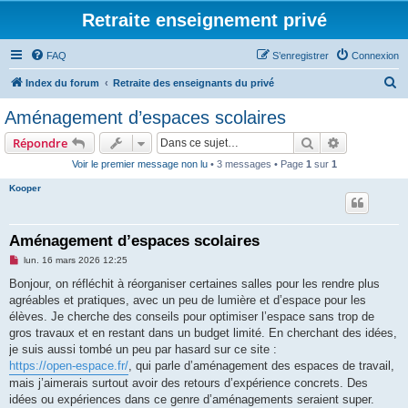
Retraite enseignement privé
FAQ
S’enregistrer
Connexion
R
Index du forum
Retraite des enseignants du privé
e
Aménagement d’espaces scolaires
c
Rechercher
Recherche 
Répondre
h
Voir le premier message non lu
• 3 messages • Page
1
sur
1
e
Kooper
r
c
h
Aménagement d’espaces scolaires
e
M
lun. 16 mars 2026 12:25
e
r
s
Bonjour, on réfléchit à réorganiser certaines salles pour les rendre plus
s
agréables et pratiques, avec un peu de lumière et d’espace pour les
a
g
élèves. Je cherche des conseils pour optimiser l’espace sans trop de
e
gros travaux et en restant dans un budget limité. En cherchant des idées,
n
o
je suis aussi tombé un peu par hasard sur ce site :
n
https://open-espace.fr/
, qui parle d’aménagement des espaces de travail,
l
u
mais j’aimerais surtout avoir des retours d’expérience concrets. Des
idées ou expériences dans ce genre d’aménagements seraient super.