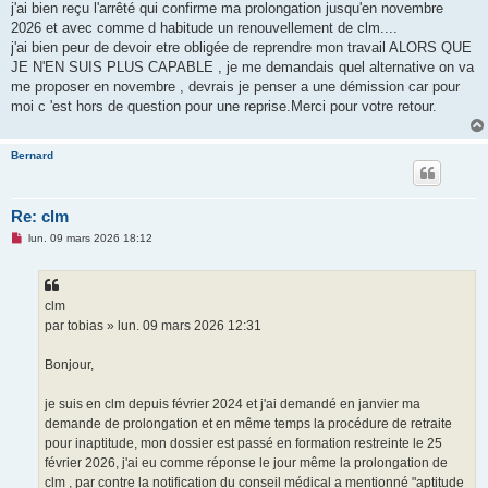
j'ai bien reçu l'arrêté qui confirme ma prolongation jusqu'en novembre
2026 et avec comme d habitude un renouvellement de clm....
j'ai bien peur de devoir etre obligée de reprendre mon travail ALORS QUE
JE N'EN SUIS PLUS CAPABLE , je me demandais quel alternative on va
me proposer en novembre , devrais je penser a une démission car pour
moi c 'est hors de question pour une reprise.Merci pour votre retour.
Bernard
Re: clm
M
lun. 09 mars 2026 18:12
e
s
s
a
g
clm
e
par tobias » lun. 09 mars 2026 12:31
n
o
n
Bonjour,
l
u
je suis en clm depuis février 2024 et j'ai demandé en janvier ma
demande de prolongation et en même temps la procédure de retraite
pour inaptitude, mon dossier est passé en formation restreinte le 25
février 2026, j'ai eu comme réponse le jour même la prolongation de
clm , par contre la notification du conseil médical a mentionné "aptitude