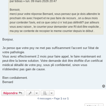
par tobias » lun. 09 mars 2026 20:47
n
o
n
Bonsoir,
l
u
merci pour votre réponse Bernard, vous pensez que je dois attendre le
prochain rdv avec l'expert et ne pas faire de recours , on a deux mois
pour contester l'avis, est ce que celui ci n 'est pas définitif? par ailleurs
vous avez raison , le courrier pour demander une RI doit être explicite ,
ma psy se contente de recopier le meme courrier depuis le début .
Bonjour,
Je pense que votre psy ne met pas suffisamment l'accent sur l'état de
votre pathologie.
Vous avez effectivement 2 mois pour faire appel, le faire maintenant est
peut-être la bonne solution. Votre demande doit être étoffée d'un certificat
médical détaillé de votre psy, sous pli confidentiel, sinon vous
n'obtiendrez pas gain de cause.
Bien cordialement.
Bernard
Répondre
4 messages • Page
1
sur
1