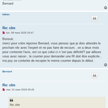
Bernard
tobias
Re: clm
M
lun. 09 mars 2026 20:47
e
s
Bonsoir,
s
merci pour votre réponse Bernard, vous pensez que je dois attendre le
a
g
prochain rdv avec l'expert et ne pas faire de recours , on a deux mois
e
pour contester l'avis, est ce que celui ci n 'est pas définitif? par ailleurs
n
o
vous avez raison , le courrier pour demander une RI doit être explicite ,
n
ma psy se contente de recopier le meme courrier depuis le début .
l
u
Bernard
Re: clm
M
mar. 10 mars 2026 09:45
e
s
s
a
g
Re: clm
e