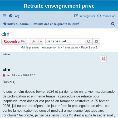
Retraite enseignement privé
FAQ
S’enregistrer
Connexion
R
Index du forum
Retraite des enseignants du privé
e
clm
c
Rechercher
Recherche 
Répondre
h
Voir le premier message non lu
• 4 messages • Page
1
sur
1
e
tobias
r
c
h
clm
e
M
lun. 09 mars 2026 12:31
e
r
s
Bonjour,
s
a
g
je suis en clm depuis février 2024 et j'ai demandé en janvier ma demande
e
de prolongation et en même temps la procédure de retraite pour
n
o
inaptitude, mon dossier est passé en formation restreinte le 25 février
n
2026, j'ai eu comme réponse le jour même la prolongation de clm , par
l
u
contre la notification du conseil médical a mentionné "aptitude aux
fonctions" favorable, je n'ai pas réussi pour l'instant a avoir le secrétariat ,