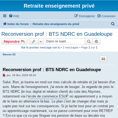
Retraite enseignement privé
FAQ
S’enregistrer
Connexion
R
Index du forum
Retraite des enseignants du privé
e
Reconversion prof : BTS NDRC en Guadeloupe
c
Rechercher
Recherche 
Répondre
h
Voir le premier message non lu
• 2 messages • Page
1
sur
1
e
Steven 23
r
c
h
Reconversion prof : BTS NDRC en Guadeloupe
e
M
jeu. 19 févr. 2026 09:20
e
r
s
Salut. Bon, je tourne en rond sur mes calculs de retraite et j'ai besoin d'un
s
avis. Marre de l'enseignement, j'ai envie de bouger. Je regarde de pres le
a
g
BTS NDRC (le truc digital et relation client) du cote des Abymes,
e
notamment via l’
école de commerce ESUP
où apparemment y a moyen
n
o
de le faire en alternance là-bas. Le plan c'est de changer d'air mais je
n
capte pas tout sur les consequences. Si je lache tout pour un contrat pro
l
u
ou apprentissage maintenant, ca se passe comment pour mon RETREP
? Est-ce que ca va pas flinguer ma pension de base ou decaler ma