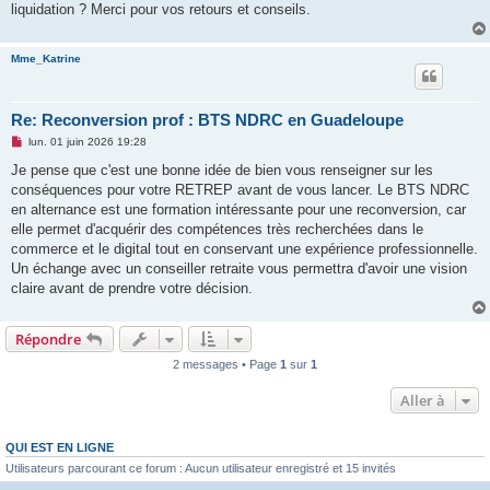
liquidation ? Merci pour vos retours et conseils.
Mme_Katrine
Re: Reconversion prof : BTS NDRC en Guadeloupe
M
lun. 01 juin 2026 19:28
e
s
Je pense que c'est une bonne idée de bien vous renseigner sur les
s
conséquences pour votre RETREP avant de vous lancer. Le BTS NDRC
a
g
en alternance est une formation intéressante pour une reconversion, car
e
elle permet d'acquérir des compétences très recherchées dans le
n
o
commerce et le digital tout en conservant une expérience professionnelle.
n
Un échange avec un conseiller retraite vous permettra d'avoir une vision
l
u
claire avant de prendre votre décision.
Répondre
2 messages • Page
1
sur
1
Aller à
QUI EST EN LIGNE
Utilisateurs parcourant ce forum : Aucun utilisateur enregistré et 15 invités