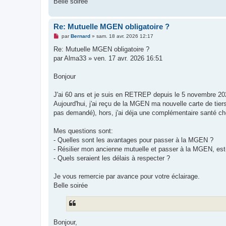
Belle soirée
Re: Mutuelle MGEN obligatoire ?
M
par
Bernard
»
sam. 18 avr. 2026 12:17
e
s
Re: Mutuelle MGEN obligatoire ?
s
par Alma33 » ven. 17 avr. 2026 16:51
a
g
e
Bonjour
n
o
n
J'ai 60 ans et je suis en RETREP depuis le 5 novembre 202
l
u
Aujourd'hui, j'ai reçu de la MGEN ma nouvelle carte de tiers
pas demandé), hors, j'ai déja une complémentaire santé c
Mes questions sont:
- Quelles sont les avantages pour passer à la MGEN ?
- Résilier mon ancienne mutuelle et passer à la MGEN, est-
- Quels seraient les délais à respecter ?
Je vous remercie par avance pour votre éclairage.
Belle soirée
Bonjour,