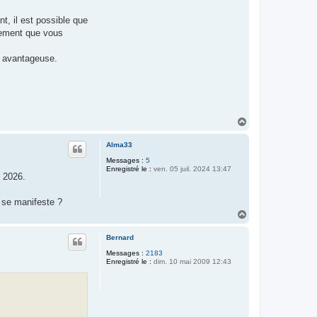
t, il est possible que
itement que vous
s avantageuse.
H
a
u
Alma33
t
Messages :
5
Enregistré le :
ven. 05 juil. 2024 13:47
l 2026.
l se manifeste ?
H
a
u
Bernard
t
Messages :
2183
Enregistré le :
dim. 10 mai 2009 12:43