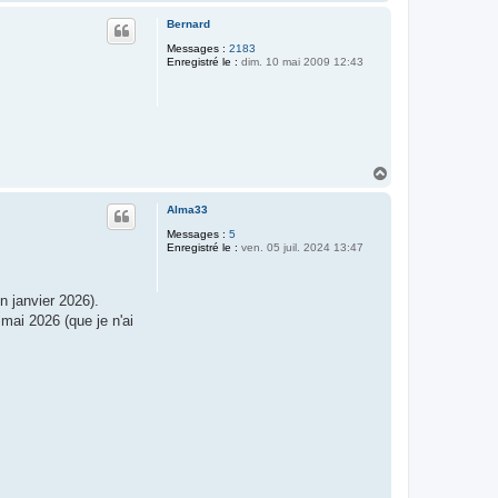
a
u
Bernard
t
Messages :
2183
Enregistré le :
dim. 10 mai 2009 12:43
H
a
u
Alma33
t
Messages :
5
Enregistré le :
ven. 05 juil. 2024 13:47
 janvier 2026).
 mai 2026 (que je n'ai