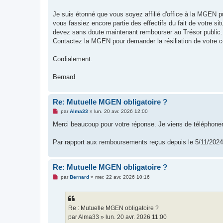
Je suis étonné que vous soyez affilié d'office à la MGEN pu
vous fassiez encore partie des effectifs du fait de votre si
devez sans doute maintenant rembourser au Trésor public.
Contactez la MGEN pour demander la résiliation de votre co
Cordialement.
Bernard
Re: Mutuelle MGEN obligatoire ?
M
par
Alma33
»
lun. 20 avr. 2026 12:00
e
s
Merci beaucoup pour votre réponse. Je viens de téléphoner à 
s
a
g
Par rapport aux remboursements reçus depuis le 5/11/2024, d
e
n
o
n
Re: Mutuelle MGEN obligatoire ?
l
M
u
par
Bernard
»
mer. 22 avr. 2026 10:16
e
s
s
a
g
Re : Mutuelle MGEN obligatoire ?
e
par Alma33 » lun. 20 avr. 2026 11:00
n