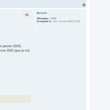
H
a
u
Bernard
t
Messages :
2183
Enregistré le :
dim. 10 mai 2009 12:43
 janvier 2026).
 mai 2026 (que je n'ai