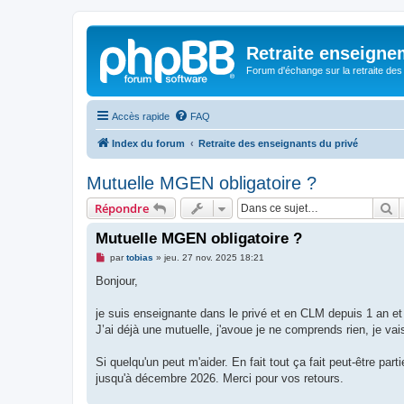
Retraite enseigne
Forum d'échange sur la retraite des
Accès rapide
FAQ
Index du forum
Retraite des enseignants du privé
Mutuelle MGEN obligatoire ?
R
Répondre
Mutuelle MGEN obligatoire ?
M
par
tobias
»
jeu. 27 nov. 2025 18:21
e
s
Bonjour,
s
a
g
je suis enseignante dans le privé et en CLM depuis 1 an e
e
J’ai déjà une mutuelle, j'avoue je ne comprends rien, je va
n
o
n
Si quelqu'un peut m'aider. En fait tout ça fait peut-être par
l
u
jusqu'à décembre 2026. Merci pour vos retours.