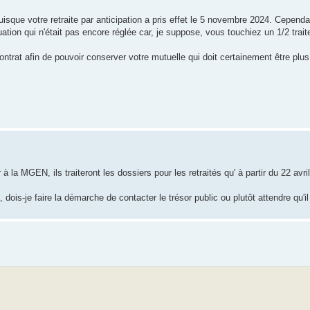
isque votre retraite par anticipation a pris effet le 5 novembre 2024. Cependan
tuation qui n'était pas encore réglée car, je suppose, vous touchiez un 1/2 tra
ntrat afin de pouvoir conserver votre mutuelle qui doit certainement être plu
la MGEN, ils traiteront les dossiers pour les retraités qu' à partir du 22 avri
ois-je faire la démarche de contacter le trésor public ou plutôt attendre qu'i