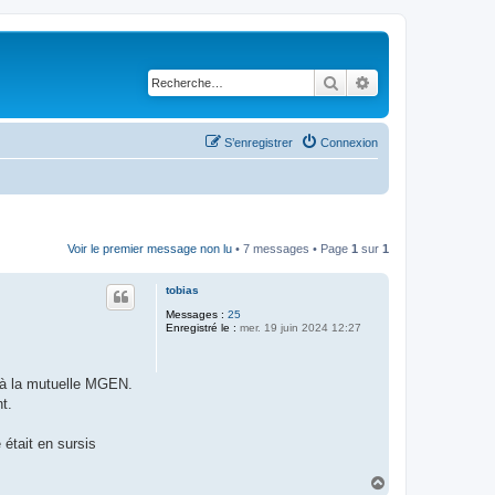
Rechercher
Recherche avancé
S’enregistrer
Connexion
Voir le premier message non lu
• 7 messages • Page
1
sur
1
tobias
Messages :
25
Enregistré le :
mer. 19 juin 2024 12:27
e à la mutuelle MGEN.
t.
 était en sursis
H