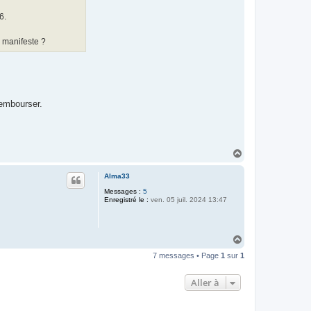
6.
e manifeste ?
rembourser.
H
a
u
Alma33
t
Messages :
5
Enregistré le :
ven. 05 juil. 2024 13:47
H
a
7 messages • Page
1
sur
1
u
t
Aller à