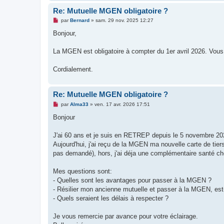
Re: Mutuelle MGEN obligatoire ?
M
par
Bernard
»
sam. 29 nov. 2025 12:27
e
s
Bonjour,
s
a
g
La MGEN est obligatoire à compter du 1er avril 2026. Vous p
e
n
o
Cordialement.
n
l
u
Re: Mutuelle MGEN obligatoire ?
M
par
Alma33
»
ven. 17 avr. 2026 17:51
e
s
Bonjour
s
a
g
J'ai 60 ans et je suis en RETREP depuis le 5 novembre 202
e
Aujourd'hui, j'ai reçu de la MGEN ma nouvelle carte de tiers
n
o
pas demandé), hors, j'ai déja une complémentaire santé c
n
l
u
Mes questions sont:
- Quelles sont les avantages pour passer à la MGEN ?
- Résilier mon ancienne mutuelle et passer à la MGEN, est-
- Quels seraient les délais à respecter ?
Je vous remercie par avance pour votre éclairage.