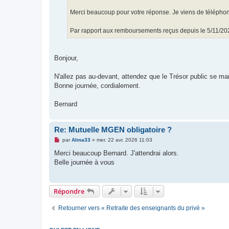
o
n
Merci beaucoup pour votre réponse. Je viens de téléphoner 
l
u
Par rapport aux remboursements reçus depuis le 5/11/2024,
Bonjour,
N'allez pas au-devant, attendez que le Trésor public se m
Bonne journée, cordialement.
Bernard
Re: Mutuelle MGEN obligatoire ?
M
par
Alma33
»
mer. 22 avr. 2026 11:03
e
s
Merci beaucoup Bernard. J'attendrai alors.
s
Belle journée à vous
a
g
e
n
o
Répondre
n
l
u
Retourner vers « Retraite des enseignants du privé »