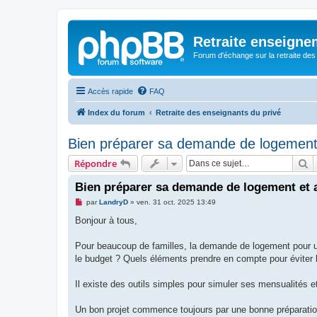
Retraite enseigne
Forum d'échange sur la retraite des
Accès rapide
FAQ
Index du forum
Retraite des enseignants du privé
Bien préparer sa demande de logement 
R
Répondre
Bien préparer sa demande de logement et 
M
par
LandryD
»
ven. 31 oct. 2025 13:49
e
s
Bonjour à tous,
s
a
g
Pour beaucoup de familles, la demande de logement pour un
e
le budget ? Quels éléments prendre en compte pour éviter 
n
o
n
Il existe des outils simples pour simuler ses mensualités 
l
u
Un bon projet commence toujours par une bonne préparati