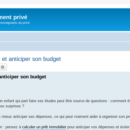
ment privé
 enseignants du privé
et anticiper son budget
echercher
Recherche avancée
anticiper son budget
 enfant qui part faire ses études peut être source de questions : comment é
les surprises ?
et mieux anticiper ses dépenses, ce qui peut vraiment aider à organiser son pr
on : pensez à
calculer un prêt immobilier
pour anticiper vos dépenses et évite