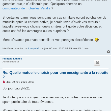
l
u
garanties que je n’utiliserais pas. Quelqu'un cherche un
comparateur de mutuelles Veralis
?
Si certaines parmi vous sont dans un cas similaire ou ont pu changer de
mutuelle après la carrière active, je serais ravie d’avoir vos retours :
laquelle avez-vous choisie, quels critères ont guidé votre décision, et
quels ont été les avantages ou les surprises ?
Merci d’avance pour vos conseils et vos partages d’expérience.
Modifié en dernier par
LauryNa21
le jeu. 06 nov. 2025 02:35, modifié 1 fois.
Philippe Lahalle
Administrateur
Re: Quelle mutuelle choisir pour une enseignante à la retraite
?
M
dim. 30 nov. 2025 08:59
e
s
Bonjour LauryNa21
s
a
g
Je doute que vous soyez une enseignante, car votre message est un
e
spam publicitaire de toute évidence.
n
o
n
Néanmoins je ne le supprime pas, car votre question est intéressante.