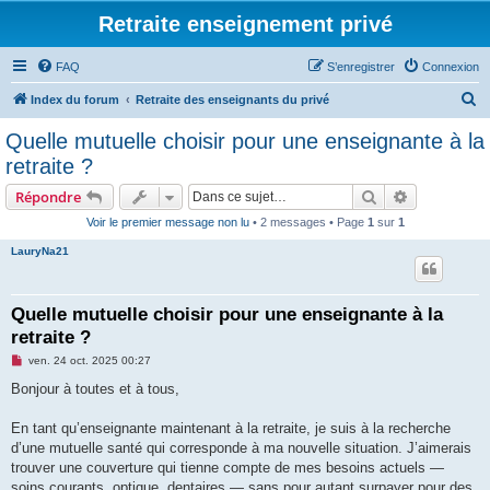
Retraite enseignement privé
FAQ
S’enregistrer
Connexion
R
Index du forum
Retraite des enseignants du privé
e
Quelle mutuelle choisir pour une enseignante à la
c
retraite ?
h
Rechercher
Recherche 
Répondre
e
Voir le premier message non lu
• 2 messages • Page
1
sur
1
r
LauryNa21
c
h
e
Quelle mutuelle choisir pour une enseignante à la
retraite ?
r
M
ven. 24 oct. 2025 00:27
e
s
Bonjour à toutes et à tous,
s
a
g
En tant qu’enseignante maintenant à la retraite, je suis à la recherche
e
d’une mutuelle santé qui corresponde à ma nouvelle situation. J’aimerais
n
o
trouver une couverture qui tienne compte de mes besoins actuels —
n
soins courants, optique, dentaires — sans pour autant surpayer pour des