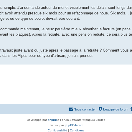
 si simple. J'ai demandé autour de moi et visiblement les délais sont longs dan
 dit avoir attendu presque six mois pour un refaçonnage de noue. Six mois... j
ge et où ce type de boulot devrait être courant.
e commande maintenant, je peux peut-être mieux absorber la facture (on parle
vant les plaques). Après la retraite, avec une pension réduite, ce sera plus 
 travaux juste avant ou juste après le passage à la retraite ? Comment vous 
s dans les Alpes pour ce type d'artisan, je suis preneur.
Nous contacter
L’équipe du forum
Développé par
phpBB
® Forum Software © phpBB Limited
Traduit par
phpBB-fr.com
Confidentialité
|
Conditions