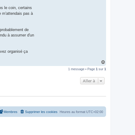
s le coin, certains
e m'attendais pas à
 probablement de
tendu à assumer d'un
avez organisé ça
H
a
1 message • Page
1
sur
1
u
t
Aller à
Membres
Supprimer les cookies
Heures au format
UTC+02:00