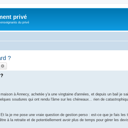
ment privé
 enseignants du privé
ard ?
echercher
Recherche avancée
 ?
maison à Annecy, achetée y'a une vingtaine d'années, et depuis un bail je sai
uelques soudures qui ont rendu l'âme sur les chéneaux... rien de catastrophique
. Et la je me pose une vraie question de gestion perso : est-ce que je fais les
tre à la retraite et de potentiellement avoir plus de temps pour gérer les devis