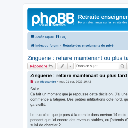
Retraite enseigne
Forum d'échange sur la retraite des
Accès rapide
FAQ
Index du forum
Retraite des enseignants du privé
Zinguerie : refaire maintenant ou plus t
R
Répondre
Zinguerie : refaire maintenant ou plus tard
M
par
Alessandro
»
mer. 01 oct. 2025 16:42
e
s
Salut
s
Ca fait un moment que je repousse cette décision. J'ai une 
a
g
commence à fatiguer. Des petites infiltrations côté nord, q
e
ça vieillit.
n
o
n
Le truc c'est que je pars à la retraite dans environ 14 mois
l
u
pendant que j'ai encore des revenus stables, ou j'attends d'ê
suivi de chantier ?