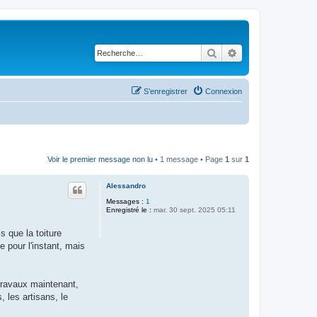
Rechercher
Recherche avancé
S’enregistrer
Connexion
Voir le premier message non lu
• 1 message • Page
1
sur
1
Alessandro
Messages :
1
Enregistré le :
mar. 30 sept. 2025 05:11
s que la toiture
 pour l'instant, mais
 travaux maintenant,
, les artisans, le