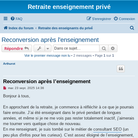
Retraite enseignement privé
FAQ
S’enregistrer
Connexion
R
Index du forum
Retraite des enseignants du privé
e
Reconversion après l’enseignement
c
Rechercher
Recherche 
Répondre
h
Voir le premier message non lu
• 2 messages • Page
1
sur
1
e
Arthurot
r
c
h
Reconversion après l’enseignement
e
M
mar. 23 sept. 2025 14:36
e
r
s
Bonjour à tous,
s
a
g
En approchant de la retraite, je commence à réfléchir à ce que je pourrais
e
faire ensuite. J’ai été enseignant dans le privé pendant de longues
n
o
années, et même si je ne me vois pas rester totalement inactif, j’aimerais
n
me tourner vers quelque chose de nouveau.
l
u
En me renseignant, je suis tombé sur le métier de
consultant SEO
(un
peu plus d'infos pour les curieux). C’est assez éloigné de l’enseignement,