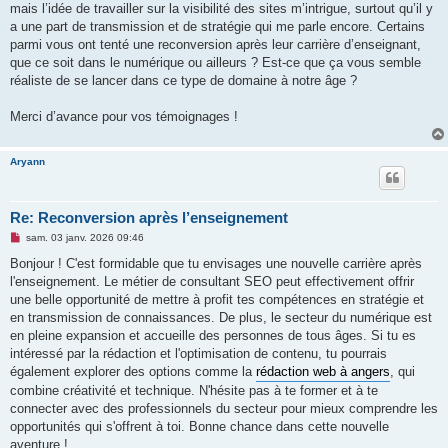
mais l’idée de travailler sur la visibilité des sites m’intrigue, surtout qu’il y
a une part de transmission et de stratégie qui me parle encore. Certains
parmi vous ont tenté une reconversion après leur carrière d’enseignant,
que ce soit dans le numérique ou ailleurs ? Est-ce que ça vous semble
réaliste de se lancer dans ce type de domaine à notre âge ?
Merci d’avance pour vos témoignages !
Aryann
Re: Reconversion après l’enseignement
M
sam. 03 janv. 2026 09:46
e
s
Bonjour ! C'est formidable que tu envisages une nouvelle carrière après
s
l'enseignement. Le métier de consultant SEO peut effectivement offrir
a
g
une belle opportunité de mettre à profit tes compétences en stratégie et
e
en transmission de connaissances. De plus, le secteur du numérique est
n
o
en pleine expansion et accueille des personnes de tous âges. Si tu es
n
intéressé par la rédaction et l'optimisation de contenu, tu pourrais
l
u
également explorer des options comme la
rédaction web à angers
, qui
combine créativité et technique. N'hésite pas à te former et à te
connecter avec des professionnels du secteur pour mieux comprendre les
opportunités qui s'offrent à toi. Bonne chance dans cette nouvelle
aventure !