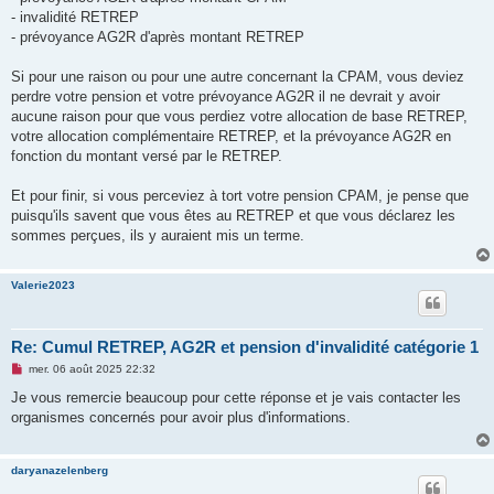
- invalidité RETREP
- prévoyance AG2R d'après montant RETREP
Si pour une raison ou pour une autre concernant la CPAM, vous deviez
perdre votre pension et votre prévoyance AG2R il ne devrait y avoir
aucune raison pour que vous perdiez votre allocation de base RETREP,
votre allocation complémentaire RETREP, et la prévoyance AG2R en
fonction du montant versé par le RETREP.
Et pour finir, si vous perceviez à tort votre pension CPAM, je pense que
puisqu'ils savent que vous êtes au RETREP et que vous déclarez les
sommes perçues, ils y auraient mis un terme.
Valerie2023
Re: Cumul RETREP, AG2R et pension d'invalidité catégorie 1
M
mer. 06 août 2025 22:32
e
s
Je vous remercie beaucoup pour cette réponse et je vais contacter les
s
organismes concernés pour avoir plus d'informations.
a
g
e
n
daryanazelenberg
o
n