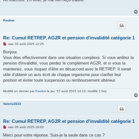
s
a
g
e
n
Pauline
o
n
l
u
Re: Cumul RETREP, AG2R et pension d'invalidité catégorie 1
M
mar. 05 août 2025 12:25
e
s
Bonjour,
s
Vous êtes effectivement dans une situation complexe. Si vous arrêtez la
a
g
pension d
'
invalidité, vous perdez le complément AG2R, et si vous la
e
maintenez, vous risquez d’être en désaccord avec le RETREP. Il serait
n
o
utile d’obtenir un avis écrit de chaque organisme pour clarifier leur
n
position et éviter toute suspension ou remboursement ultérieur.
l
u
Modifié en dernier par
Pauline
le jeu. 07 août 2025 14:13, modifié 1 fois.
Valerie2023
Re: Cumul RETREP, AG2R et pension d'invalidité catégorie 1
M
mar. 05 août 2025 19:03
e
s
Merci pour votre réponse. Suis-je la seule dans ce cas ?
s