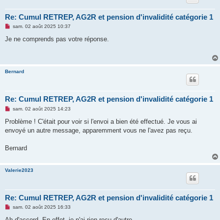
l
u
Re: Cumul RETREP, AG2R et pension d'invalidité catégorie 1
M
sam. 02 août 2025 10:37
e
s
Je ne comprends pas votre réponse.
s
a
g
e
n
Bernard
o
n
l
u
Re: Cumul RETREP, AG2R et pension d'invalidité catégorie 1
M
sam. 02 août 2025 14:23
e
s
Problème ! C'était pour voir si l'envoi a bien été effectué. Je vous ai
s
envoyé un autre message, apparemment vous ne l'avez pas reçu.
a
g
e
Bernard
n
o
n
l
Valerie2023
u
Re: Cumul RETREP, AG2R et pension d'invalidité catégorie 1
M
sam. 02 août 2025 16:33
e
s
Ah d'accord. En effet, je n'ai rien reçu d'autre.