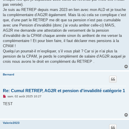
l
u
pas versée).
Je suis au RETREP depuis mars 2023 en lien avec mon ALD et je touche
la complémentaire d’AG2R également. Mais là où cela se complique c’est
que, d’une part le RETREP me dit que sa pension n’est pas cumulable
avec une Pension d’invalidité (donc j’ai voulu arrêter celle-ci) MAIS,
AG2R me demande une attestation de versement de la pension
d’invalidité de la CPAM chaque année sinon ils arrêtent de me verser la
complémentaire ! Et pour bien faire, il faut déclarer mes pensions à la
CPAM !
Quelqu’un pourrait-il m’expliquer, s’il vous plait ? Car si je n’ai plus la
pension de la CPAM, je perds le complément de salaire d’AG2R auquel je
crois nous avons le droit en complément du RETREP .
Bernard
Re: Cumul RETREP, AG2R et pension d'invalidité catégorie 1
M
sam. 02 août 2025 10:27
e
s
TEST
s
a
g
e
n
Valerie2023
o
n