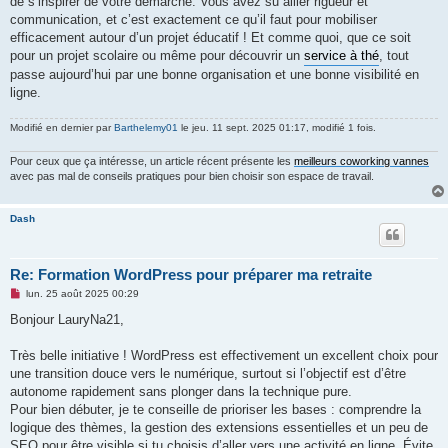
de s’inspirer de votre démarche. Vous avez su allier rigueur et
communication, et c’est exactement ce qu’il faut pour mobiliser
efficacement autour d’un projet éducatif ! Et comme quoi, que ce soit
pour un projet scolaire ou même pour découvrir un
service à thé
, tout
passe aujourd’hui par une bonne organisation et une bonne visibilité en
ligne.
Modifié en dernier par
Barthelemy01
le jeu. 11 sept. 2025 01:17, modifié 1 fois.
Pour ceux que ça intéresse, un article récent présente les
meilleurs coworking vannes
avec pas mal de conseils pratiques pour bien choisir son espace de travail.
Dash
Re: Formation WordPress pour préparer ma retraite
M
lun. 25 août 2025 00:29
e
s
Bonjour LauryNa21,
s
a
g
Très belle initiative ! WordPress est effectivement un excellent choix pour
e
une transition douce vers le numérique, surtout si l’objectif est d’être
n
o
autonome rapidement sans plonger dans la technique pure.
n
Pour bien débuter, je te conseille de prioriser les bases : comprendre la
l
u
logique des thèmes, la gestion des extensions essentielles et un peu de
SEO pour être visible si tu choisis d’aller vers une activité en ligne. Évite