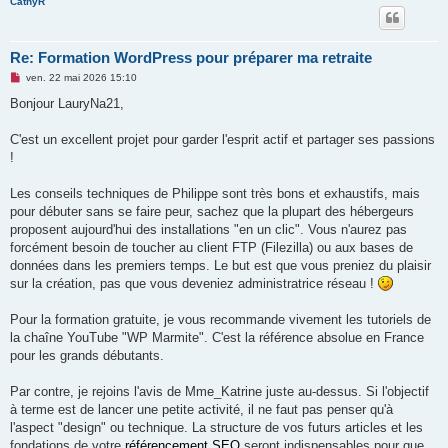
CathyR
Re: Formation WordPress pour préparer ma retraite
M
ven. 22 mai 2026 15:10
e
s
Bonjour LauryNa21,
s
a
g
C'est un excellent projet pour garder l'esprit actif et partager ses passions
e
!
n
o
n
Les conseils techniques de Philippe sont très bons et exhaustifs, mais
l
u
pour débuter sans se faire peur, sachez que la plupart des hébergeurs
proposent aujourd'hui des installations "en un clic". Vous n'aurez pas
forcément besoin de toucher au client FTP (Filezilla) ou aux bases de
données dans les premiers temps. Le but est que vous preniez du plaisir
sur la création, pas que vous deveniez administratrice réseau !
Pour la formation gratuite, je vous recommande vivement les tutoriels de
la chaîne YouTube "WP Marmite". C'est la référence absolue en France
pour les grands débutants.
Par contre, je rejoins l'avis de Mme_Katrine juste au-dessus. Si l'objectif
à terme est de lancer une petite activité, il ne faut pas penser qu'à
l'aspect "design" ou technique. La structure de vos futurs articles et les
fondations de votre
référencement SEO
seront indispensables pour que