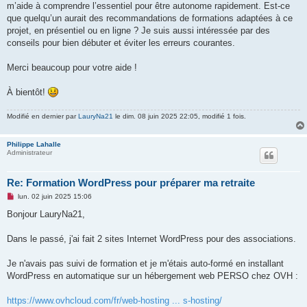
m’aide à comprendre l’essentiel pour être autonome rapidement. Est-ce
que quelqu’un aurait des recommandations de formations adaptées à ce
projet, en présentiel ou en ligne ? Je suis aussi intéressée par des
conseils pour bien débuter et éviter les erreurs courantes.
Merci beaucoup pour votre aide !
À bientôt!
Modifié en dernier par
LauryNa21
le dim. 08 juin 2025 22:05, modifié 1 fois.
Philippe Lahalle
Administrateur
Re: Formation WordPress pour préparer ma retraite
M
lun. 02 juin 2025 15:06
e
s
Bonjour LauryNa21,
s
a
g
Dans le passé, j'ai fait 2 sites Internet WordPress pour des associations.
e
n
o
Je n'avais pas suivi de formation et je m'étais auto-formé en installant
n
WordPress en automatique sur un hébergement web PERSO chez OVH :
l
u
https://www.ovhcloud.com/fr/web-hosting ... s-hosting/