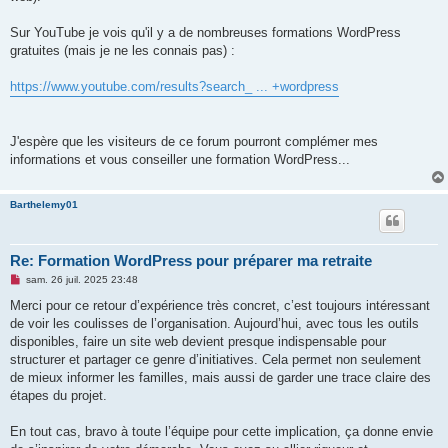
Sur YouTube je vois qu'il y a de nombreuses formations WordPress
gratuites (mais je ne les connais pas) :
https://www.youtube.com/results?search_ ... +wordpress
J'espère que les visiteurs de ce forum pourront complémer mes
informations et vous conseiller une formation WordPress...
Barthelemy01
Re: Formation WordPress pour préparer ma retraite
M
sam. 26 juil. 2025 23:48
e
s
Merci pour ce retour d’expérience très concret, c’est toujours intéressant
s
de voir les coulisses de l’organisation. Aujourd’hui, avec tous les outils
a
g
disponibles, faire un site web devient presque indispensable pour
e
structurer et partager ce genre d’initiatives. Cela permet non seulement
n
o
de mieux informer les familles, mais aussi de garder une trace claire des
n
étapes du projet.
l
u
En tout cas, bravo à toute l’équipe pour cette implication, ça donne envie