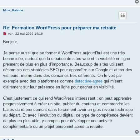
Mme_Katrine
Re: Formation WordPress pour préparer ma retraite
M
ven. 22 mai 2026 14:16
e
s
Bonjour,
s
a
g
Je pense aussi que se former à WordPress aujourd’hui est une très
e
bonne idée, surtout que la création de sites web et la visibilité en ligne
n
o
prennent de plus en plus d’importance. Beaucoup de sites utilisent
n
désormais des stratégies SEO pour apparaître sur Google et attirer des
l
u
visiteurs, même dans des domaines très différents. On le voit par
exemple avec des plateformes comme
detective-agree
qui misent
clairement sur leur présence en ligne pour gagner en visibilité.
C’est justement ce qui rend WordPress intéressant : on peut apprendre
progressivement à créer un site, publier du contenu et comprendre les
bases du référencement sans forcément avoir un gros niveau technique
au départ. Et avec l’évolution du digital, ce type de compétence devient
de plus en plus utile, y compris pour développer une activité
complémentaire ou un projet personnel après la retraite.