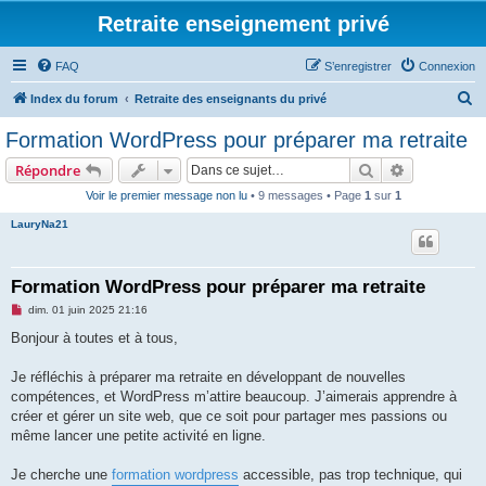
Retraite enseignement privé
FAQ
S’enregistrer
Connexion
R
Index du forum
Retraite des enseignants du privé
e
Formation WordPress pour préparer ma retraite
c
Rechercher
Recherche 
Répondre
h
Voir le premier message non lu
• 9 messages • Page
1
sur
1
e
LauryNa21
r
c
h
Formation WordPress pour préparer ma retraite
e
M
dim. 01 juin 2025 21:16
e
r
s
Bonjour à toutes et à tous,
s
a
g
Je réfléchis à préparer ma retraite en développant de nouvelles
e
compétences, et WordPress m’attire beaucoup. J’aimerais apprendre à
n
o
créer et gérer un site web, que ce soit pour partager mes passions ou
n
même lancer une petite activité en ligne.
l
u
Je cherche une
formation wordpress
accessible, pas trop technique, qui