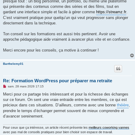
presque tout : un blog personnel, un portfolio, ou même une plateforme
qui présente des contenus comme des séries et des films, tout en
gardant une interface simple et facile à gérer comme
https://streamz.fr
.
C’est vraiment pratique pour quelqu’un qui veut progresser sans plonger
directement dans la technique.
Ton conseil sur les formations est aussi très pertinent. Avoir une
approche pédagogique aide vraiment à avancer plus vite et en confiance.
Merci encore pour les conseils, ça motive à continuer !
Barthelemy01
Re: Formation WordPress pour préparer ma retraite
M
sam. 28 mars 2026 17:15
e
s
Merci pour ce partage très intéressant et pour la richesse des échanges
s
sur ce forum. On sent une vraie entraide entre les membres, ce qui est
a
g
précieux dans ces situations. D’ailleurs, comme avec une bonne
théière
,
e
prendre le temps d’échanger permet souvent de mieux comprendre et
n
o
d’avancer sereinement.
n
l
u
Pour ceux que ça intéresse, un article récent présente les
meilleurs coworking vannes
avec pas mal de conseils pratiques pour bien choisir son espace de travail.