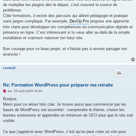
de multiplier les plugins dès le départ, c’est souvent la source de
problèmes.
Côté formations, il existe des parcours qui allient pédagogie et pratique
sans jargon compliqué. Par exemple,
DevOp Pro
propose une approche
très claire pour développer tes compétences en communication digitale et
présence en ligne. C’est intéressant si tu veux aller au-delà de la simple
installation et vraiment valoriser ton futur site.
Bon courage pour ce beau projet, et n’hésite pas à revenir partager ton
avancée !
LandryD
Re: Formation WordPress pour préparer ma retraite
M
lun. 25 août 2025 14:24
e
s
Bonjour,
s
Merci pour ce retour très clair. Je trouve aussi que commencer par les
a
g
bases de WordPress est essentiel : comprendre le thème, choisir les
e
bonnes extensions et apprendre un minimum de SEO pour que le site soit
n
o
visible.
n
l
u
Ce que j’apprécie avec WordPress, c’est qu’on peut créer un site pour