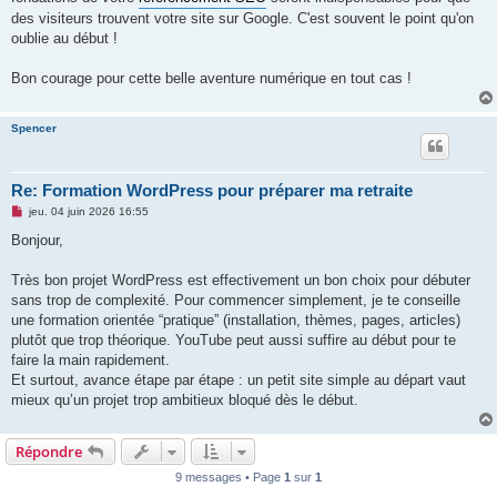
des visiteurs trouvent votre site sur Google. C'est souvent le point qu'on
oublie au début !
Bon courage pour cette belle aventure numérique en tout cas !
Spencer
Re: Formation WordPress pour préparer ma retraite
M
jeu. 04 juin 2026 16:55
e
s
Bonjour,
s
a
g
Très bon projet WordPress est effectivement un bon choix pour débuter
e
sans trop de complexité. Pour commencer simplement, je te conseille
n
o
une formation orientée “pratique” (installation, thèmes, pages, articles)
n
plutôt que trop théorique. YouTube peut aussi suffire au début pour te
l
u
faire la main rapidement.
Et surtout, avance étape par étape : un petit site simple au départ vaut
mieux qu’un projet trop ambitieux bloqué dès le début.
Répondre
9 messages • Page
1
sur
1