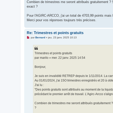
Combien de trimestres me seront attribués gratuitement ?
exact ?
Pour l'AGIRC-ARCCO, j'ai un total de 4703,99 points mais 
Merci pour vos réponses toujours très précises.
Re: Trimestres et points gratuits
M
par
Bernard
»
jeu. 23 janv. 2025 10:13
e
s
s
a
g
Trimestres et points gratuits
e
par marilo » mer. 22 janv. 2025 14:54
n
o
n
Bonjour,
l
u
Je suis en invalidité RETREP depuis le 1/11/2014. La cars
Au 01/01/2024, j'ai 15O trimestres enregistrés et 20 à obte
J'ai lu :
"Des points gratuits sont attribués au moment de la liquid
précédant le premier arrêt de travail. L'Agirc-Arcco s'alig
Combien de trimestres me seront attribués gratuitement 
?