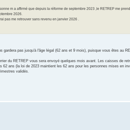
rsonne m a affirmé que depuis la réforme de septembre 2023 ,le RETREP me prend
septembre 2026.
rai pas me retrouver sans revenu en janvier 2026 .
s gardera pas jusqu'à l'âge légal (62 ans et 9 mois), puisque vous êtes au 
rrier du RETREP vous sera envoyé quelques mois avant. Les caisses de retra
 ans (la loi de 2023 maintient les 62 ans pour les personnes mises en invali
rimestres validés.