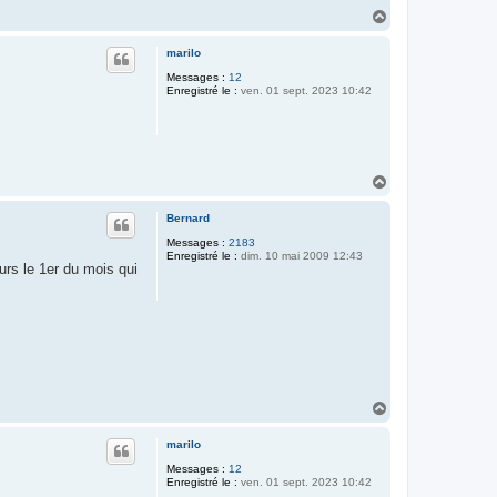
H
a
u
marilo
t
Messages :
12
Enregistré le :
ven. 01 sept. 2023 10:42
H
a
u
Bernard
t
Messages :
2183
Enregistré le :
dim. 10 mai 2009 12:43
rs le 1er du mois qui
H
a
u
marilo
t
Messages :
12
Enregistré le :
ven. 01 sept. 2023 10:42