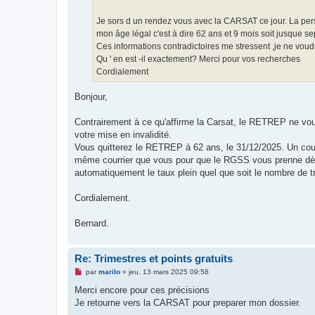
u
Je sors d un rendez vous avec la CARSAT ce jour. La pe
mon âge légal c'est à dire 62 ans et 9 mois soit jusque 
Ces informations contradictoires me stressent ,je ne voud
Qu ' en est -il exactement? Merci pour vos recherches
Cordialement
Bonjour,
Contrairement à ce qu'affirme la Carsat, le RETREP ne vou
votre mise en invalidité.
Vous quitterez le RETREP à 62 ans, le 31/12/2025. Un cou
même courrier que vous pour que le RGSS vous prenne dès 62
automatiquement le taux plein quel que soit le nombre de t
Cordialement.
Bernard.
Re: Trimestres et points gratuits
M
par
marilo
»
jeu. 13 mars 2025 09:58
e
s
Merci encore pour ces précisions
s
Je retourne vers la CARSAT pour preparer mon dossier.
a
g