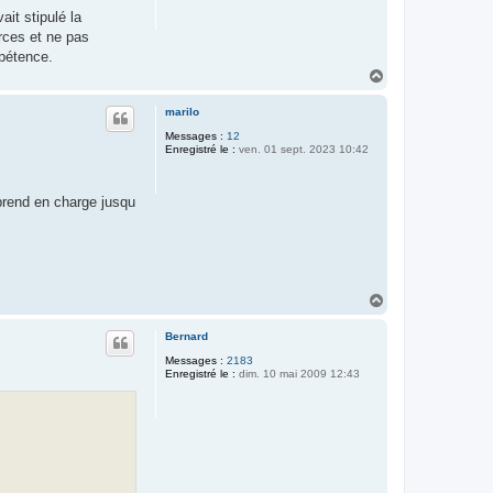
it stipulé la
urces et ne pas
mpétence.
H
a
u
marilo
t
Messages :
12
Enregistré le :
ven. 01 sept. 2023 10:42
rend en charge jusqu
H
a
u
Bernard
t
Messages :
2183
Enregistré le :
dim. 10 mai 2009 12:43