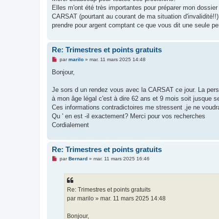
s
Elles m'ont été très importantes pour préparer mon dossier
a
g
CARSAT (pourtant au courant de ma situation d'invalidité!!)
e
prendre pour argent comptant ce que vous dit une seule pers
n
o
n
l
Re: Trimestres et points gratuits
u
M
par
marilo
»
mar. 11 mars 2025 14:48
e
s
Bonjour,
s
a
g
Je sors d un rendez vous avec la CARSAT ce jour. La per
e
à mon âge légal c'est à dire 62 ans et 9 mois soit jusque 
n
o
Ces informations contradictoires me stressent ,je ne voudr
n
Qu ' en est -il exactement? Merci pour vos recherches
l
u
Cordialement
Re: Trimestres et points gratuits
M
par
Bernard
»
mar. 11 mars 2025 16:46
e
s
s
a
g
Re: Trimestres et points gratuits
e
par marilo » mar. 11 mars 2025 14:48
n
o
n
Bonjour,
l