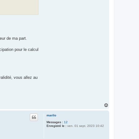
reur de ma part.
ipation pour le calcul
lidité, vous allez au
H
a
u
marilo
t
Messages :
12
Enregistré le :
ven. 01 sept. 2023 10:42