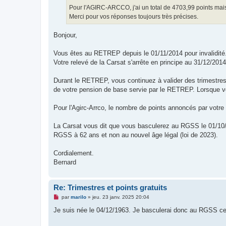
Pour l'AGIRC-ARCCO, j'ai un total de 4703,99 points mai
Merci pour vos réponses toujours très précises.
Bonjour,
Vous êtes au RETREP depuis le 01/11/2014 pour invalidité
Votre relevé de la Carsat s'arrête en principe au 31/12/2014
Durant le RETREP, vous continuez à valider des trimestres à
de votre pension de base servie par le RETREP. Lorsque v
Pour l'Agirc-Arrco, le nombre de points annoncés par votre 
La Carsat vous dit que vous basculerez au RGSS le 01/10/2
RGSS à 62 ans et non au nouvel âge légal (loi de 2023).
Cordialement.
Bernard
Re: Trimestres et points gratuits
M
par
marilo
»
jeu. 23 janv. 2025 20:04
e
s
Je suis née le 04/12/1963. Je basculerai donc au RGSS c
s
a