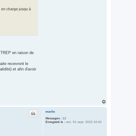
 en charge jusqu à
RETREP en raison de
ite recevront le
dité) et afin d'avoir
H
a
u
marilo
t
Messages :
12
Enregistré le :
ven. 01 sept. 2023 10:42