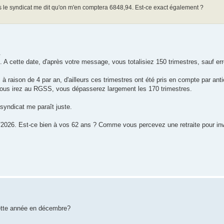
s le syndicat me dit qu'on m'en comptera 6848,94. Est-ce exact également ?
.
. A cette date, d'après votre message, vous totalisiez 150 trimestres, sauf er
 raison de 4 par an, d'ailleurs ces trimestres ont été pris en compte par antic
ous irez au RGSS, vous dépasserez largement les 170 trimestres.
syndicat me paraît juste.
026. Est-ce bien à vos 62 ans ? Comme vous percevez une retraite pour inva
ette année en décembre?