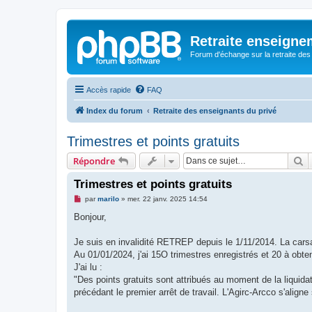
Retraite enseigne
Forum d'échange sur la retraite des
Accès rapide
FAQ
Index du forum
Retraite des enseignants du privé
Trimestres et points gratuits
R
Répondre
Trimestres et points gratuits
M
par
marilo
»
mer. 22 janv. 2025 14:54
e
s
Bonjour,
s
a
g
Je suis en invalidité RETREP depuis le 1/11/2014. La carsa
e
Au 01/01/2024, j'ai 15O trimestres enregistrés et 20 à obten
n
o
J'ai lu :
n
"Des points gratuits sont attribués au moment de la liquida
l
u
précédant le premier arrêt de travail. L'Agirc-Arcco s'align