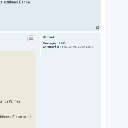
s attribués.Est ce
H
a
u
Bernard
t
Messages :
2183
Enregistré le :
dim. 10 mai 2009 12:43
btenus l'année
ribués. Est-ce exact