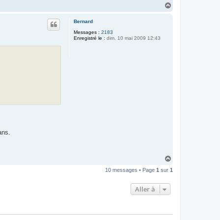
H
a
u
Bernard
t
Messages :
2183
Enregistré le :
dim. 10 mai 2009 12:43
ans.
H
a
10 messages • Page
1
sur
1
u
t
Aller à