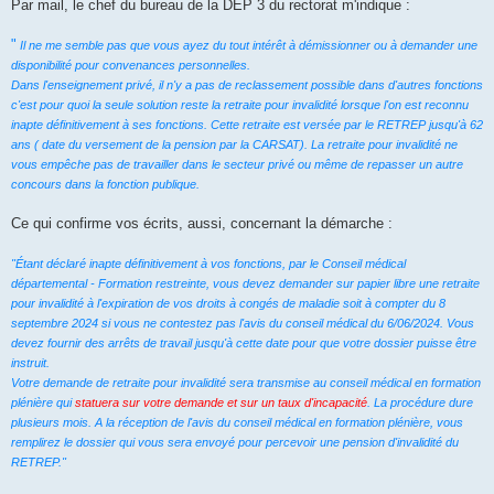
u
Par mail, le chef du bureau de la DEP 3 du rectorat m'indique :
"
Il ne me semble pas que vous ayez du tout intérêt à démissionner ou à demander une
disponibilité pour convenances personnelles.
Dans l'enseignement privé, il n'y a pas de reclassement possible dans d'autres fonctions
c'est pour quoi la seule solution reste la retraite pour invalidité lorsque l'on est reconnu
inapte définitivement à ses fonctions. Cette retraite est versée par le RETREP jusqu'à 62
ans ( date du versement de la pension par la CARSAT). La retraite pour invalidité ne
vous empêche pas de travailler dans le secteur privé ou même de repasser un autre
concours dans la fonction publique.
Ce qui confirme vos écrits, aussi, concernant la démarche :
"Étant déclaré inapte définitivement à vos fonctions, par le Conseil médical
départemental - Formation restreinte, vous devez demander sur papier libre une retraite
pour invalidité à l'expiration de vos droits à congés de maladie soit à compter du 8
septembre 2024 si vous ne contestez pas l'avis du conseil médical du 6/06/2024. Vous
devez fournir des arrêts de travail jusqu'à cette date pour que votre dossier puisse être
instruit.
Votre demande de retraite pour invalidité sera transmise au conseil médical en formation
plénière qui
statuera sur votre demande et sur un taux d'incapacité
. La procédure dure
plusieurs mois. A la réception de l'avis du conseil médical en formation plénière, vous
remplirez le dossier qui vous sera envoyé pour percevoir une pension d'invalidité du
RETREP."