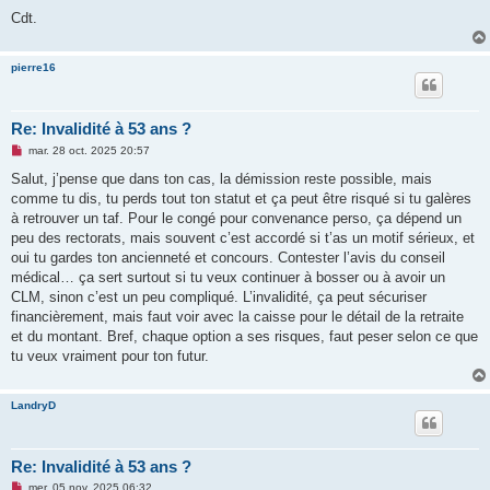
Cdt.
pierre16
Re: Invalidité à 53 ans ?
M
mar. 28 oct. 2025 20:57
e
s
Salut, j’pense que dans ton cas, la démission reste possible, mais
s
comme tu dis, tu perds tout ton statut et ça peut être risqué si tu galères
a
g
à retrouver un taf. Pour le congé pour convenance perso, ça dépend un
e
peu des rectorats, mais souvent c’est accordé si t’as un motif sérieux, et
n
o
oui tu gardes ton ancienneté et concours. Contester l’avis du conseil
n
médical… ça sert surtout si tu veux continuer à bosser ou à avoir un
l
u
CLM, sinon c’est un peu compliqué. L’invalidité, ça peut sécuriser
financièrement, mais faut voir avec la caisse pour le détail de la retraite
et du montant. Bref, chaque option a ses risques, faut peser selon ce que
tu veux vraiment pour ton futur.
LandryD
Re: Invalidité à 53 ans ?
M
mer. 05 nov. 2025 06:32