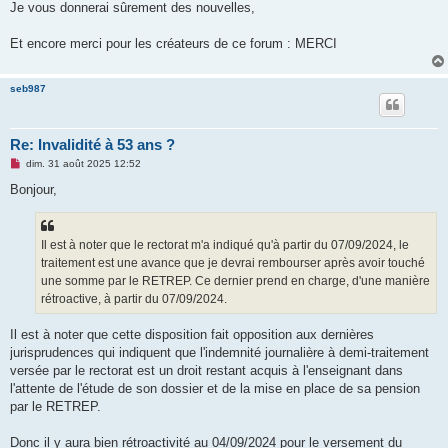
Je vous donnerai sûrement des nouvelles,
Et encore merci pour les créateurs de ce forum : MERCI
seb987
Re: Invalidité à 53 ans ?
M
dim. 31 août 2025 12:52
e
s
Bonjour,
s
a
g
e
Il est à noter que le rectorat m'a indiqué qu'à partir du 07/09/2024, le
n
o
traitement est une avance que je devrai rembourser après avoir touché
n
une somme par le RETREP. Ce dernier prend en charge, d'une manière
l
u
rétroactive, à partir du 07/09/2024.
Il est à noter que cette disposition fait opposition aux dernières
jurisprudences qui indiquent que l'indemnité journalière à demi-traitement
versée par le rectorat est un droit restant acquis à l'enseignant dans
l'attente de l'étude de son dossier et de la mise en place de sa pension
par le RETREP.
Donc il y aura bien rétroactivité au 04/09/2024 pour le versement du