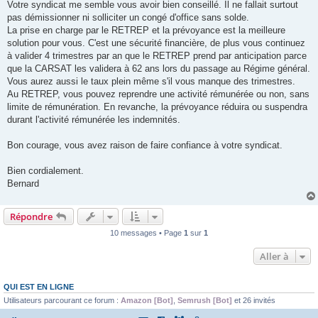
u
Votre syndicat me semble vous avoir bien conseillé. Il ne fallait surtout
pas démissionner ni solliciter un congé d'office sans solde.
La prise en charge par le RETREP et la prévoyance est la meilleure
solution pour vous. C'est une sécurité financière, de plus vous continuez
à valider 4 trimestres par an que le RETREP prend par anticipation parce
que la CARSAT les validera à 62 ans lors du passage au Régime général.
Vous aurez aussi le taux plein même s'il vous manque des trimestres.
Au RETREP, vous pouvez reprendre une activité rémunérée ou non, sans
limite de rémunération. En revanche, la prévoyance réduira ou suspendra
durant l'activité rémunérée les indemnités.
Bon courage, vous avez raison de faire confiance à votre syndicat.
Bien cordialement.
Bernard
Répondre
10 messages • Page
1
sur
1
Aller à
QUI EST EN LIGNE
Utilisateurs parcourant ce forum :
Amazon [Bot]
,
Semrush [Bot]
et 26 invités