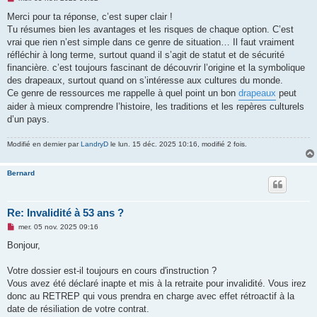
e
s
Merci pour ta réponse, c’est super clair !
s
Tu résumes bien les avantages et les risques de chaque option. C’est
a
g
vrai que rien n’est simple dans ce genre de situation… Il faut vraiment
e
réfléchir à long terme, surtout quand il s’agit de statut et de sécurité
n
o
financière. c’est toujours fascinant de découvrir l’origine et la symbolique
n
des drapeaux, surtout quand on s’intéresse aux cultures du monde.
l
u
Ce genre de ressources me rappelle à quel point un bon
drapeaux
peut
aider à mieux comprendre l’histoire, les traditions et les repères culturels
d’un pays.
Modifié en dernier par
LandryD
le lun. 15 déc. 2025 10:16, modifié 2 fois.
Bernard
Re: Invalidité à 53 ans ?
M
mer. 05 nov. 2025 09:16
e
s
Bonjour,
s
a
g
Votre dossier est-il toujours en cours d'instruction ?
e
Vous avez été déclaré inapte et mis à la retraite pour invalidité. Vous irez
n
o
donc au RETREP qui vous prendra en charge avec effet rétroactif à la
n
date de résiliation de votre contrat.
l