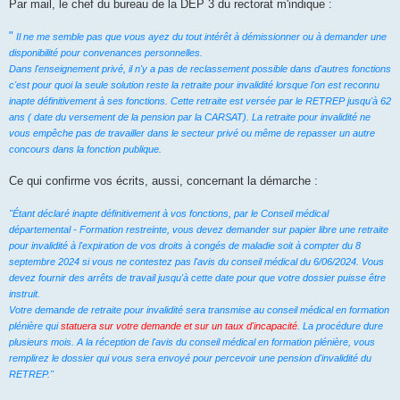
u
Par mail, le chef du bureau de la DEP 3 du rectorat m'indique :
"
Il ne me semble pas que vous ayez du tout intérêt à démissionner ou à demander une
disponibilité pour convenances personnelles.
Dans l'enseignement privé, il n'y a pas de reclassement possible dans d'autres fonctions
c'est pour quoi la seule solution reste la retraite pour invalidité lorsque l'on est reconnu
inapte définitivement à ses fonctions. Cette retraite est versée par le RETREP jusqu'à 62
ans ( date du versement de la pension par la CARSAT). La retraite pour invalidité ne
vous empêche pas de travailler dans le secteur privé ou même de repasser un autre
concours dans la fonction publique.
Ce qui confirme vos écrits, aussi, concernant la démarche :
"Étant déclaré inapte définitivement à vos fonctions, par le Conseil médical
départemental - Formation restreinte, vous devez demander sur papier libre une retraite
pour invalidité à l'expiration de vos droits à congés de maladie soit à compter du 8
septembre 2024 si vous ne contestez pas l'avis du conseil médical du 6/06/2024. Vous
devez fournir des arrêts de travail jusqu'à cette date pour que votre dossier puisse être
instruit.
Votre demande de retraite pour invalidité sera transmise au conseil médical en formation
plénière qui
statuera sur votre demande et sur un taux d'incapacité
. La procédure dure
plusieurs mois. A la réception de l'avis du conseil médical en formation plénière, vous
remplirez le dossier qui vous sera envoyé pour percevoir une pension d'invalidité du
RETREP."