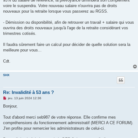
95% du salaire de référence, la prévoyance diminuera son complément
voire le suspendra. Votre nouveau salaire n'ouvrira pas de droits
nouveaux pour la retraite lorsque vous passerez au RGSS.
- Démission ou disponibilité, afin de retrouver un travail + salaire qui vous
ouvrira des droits nouveaux jusqu'à l'age de la retraite considérant vos
trimestres cotisés.
Il faudra sûrement faire un calcul pour décider de quelle solution sera la
meilleure pour vous...
Cdt.
SHX
Re: Invalidité à 53 ans ?
M
jeu. 13 juin 2024 12:36
e
s
Bonjour,
s
a
g
Tout d'abord merci seb987 de votre réponse. Elle confirme mes
e
compréhensions du fonctionnement administratif (MERCI A CE FORUM).
n
o
J'en profite pour remercier les administrateurs de celui-ci.
n
l