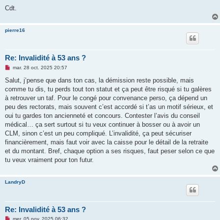
Cdt.
pierre16
Re: Invalidité à 53 ans ?
M
mar. 28 oct. 2025 20:57
e
s
Salut, j’pense que dans ton cas, la démission reste possible, mais
s
comme tu dis, tu perds tout ton statut et ça peut être risqué si tu galères
a
g
à retrouver un taf. Pour le congé pour convenance perso, ça dépend un
e
peu des rectorats, mais souvent c’est accordé si t’as un motif sérieux, et
n
o
oui tu gardes ton ancienneté et concours. Contester l’avis du conseil
n
médical… ça sert surtout si tu veux continuer à bosser ou à avoir un
l
u
CLM, sinon c’est un peu compliqué. L’invalidité, ça peut sécuriser
financièrement, mais faut voir avec la caisse pour le détail de la retraite
et du montant. Bref, chaque option a ses risques, faut peser selon ce que
tu veux vraiment pour ton futur.
LandryD
Re: Invalidité à 53 ans ?
M
mer. 05 nov. 2025 06:32