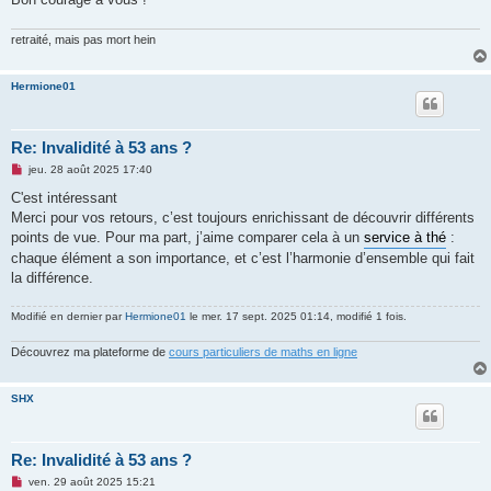
retraité, mais pas mort hein
Hermione01
Re: Invalidité à 53 ans ?
M
jeu. 28 août 2025 17:40
e
s
C'est intéressant
s
Merci pour vos retours, c’est toujours enrichissant de découvrir différents
a
g
points de vue. Pour ma part, j’aime comparer cela à un
service à thé
:
e
chaque élément a son importance, et c’est l’harmonie d’ensemble qui fait
n
o
la différence.
n
l
u
Modifié en dernier par
Hermione01
le mer. 17 sept. 2025 01:14, modifié 1 fois.
Découvrez ma plateforme de
cours particuliers de maths en ligne
SHX
Re: Invalidité à 53 ans ?
M
ven. 29 août 2025 15:21