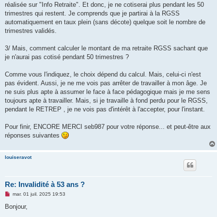
réalisée sur "Info Retraite". Et donc, je ne cotiserai plus pendant les 50
trimestres qui restent. Je comprends que je partirai à la RGSS
automatiquement en taux plein (sans décote) quelque soit le nombre de
trimestres validés.
3/ Mais, comment calculer le montant de ma retraite RGSS sachant que
je n'aurai pas cotisé pendant 50 trimestres ?
Comme vous l'indiquez, le choix dépend du calcul. Mais, celui-ci n'est
pas évident. Aussi, je ne me vois pas arrêter de travailler à mon âge. Je
ne suis plus apte à assumer le face à face pédagogique mais je me sens
toujours apte à travailler. Mais, si je travaille à fond perdu pour le RGSS,
pendant le RETREP , je ne vois pas d'intérêt à l'accepter, pour l'instant.
Pour finir, ENCORE MERCI seb987 pour votre réponse... et peut-être aux
réponses suivantes
louiseravot
Re: Invalidité à 53 ans ?
M
mar. 01 juil. 2025 19:53
e
s
Bonjour,
s
a