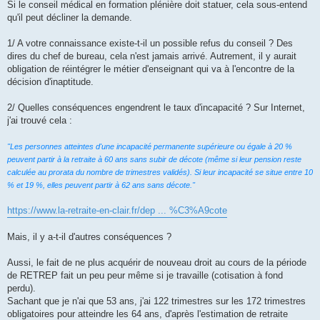
Si le conseil médical en formation plénière doit statuer, cela sous-entend
qu'il peut décliner la demande.
1/ A votre connaissance existe-t-il un possible refus du conseil ? Des
dires du chef de bureau, cela n'est jamais arrivé. Autrement, il y aurait
obligation de réintégrer le métier d'enseignant qui va à l'encontre de la
décision d'inaptitude.
2/ Quelles conséquences engendrent le taux d'incapacité ? Sur Internet,
j'ai trouvé cela :
"Les personnes atteintes d'une incapacité permanente supérieure ou égale à 20 %
peuvent partir à la retraite à 60 ans sans subir de décote (même si leur pension reste
calculée au prorata du nombre de trimestres validés). Si leur incapacité se situe entre 10
% et 19 %, elles peuvent partir à 62 ans sans décote."
https://www.la-retraite-en-clair.fr/dep ... %C3%A9cote
Mais, il y a-t-il d'autres conséquences ?
Aussi, le fait de ne plus acquérir de nouveau droit au cours de la période
de RETREP fait un peu peur même si je travaille (cotisation à fond
perdu).
Sachant que je n'ai que 53 ans, j'ai 122 trimestres sur les 172 trimestres
obligatoires pour atteindre les 64 ans, d'après l'estimation de retraite