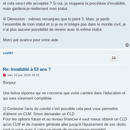
et cela sera-t-elle acceptée ? Si oui, je stopperai la procédure d’invalidité,
mais garderai-je réellement mon statut.
4/ Démission : mêmes remarques que le point 3. Mais, je perds
l’ensemble de mon statut et si je ne m’intègre pas dans le monde civil, je
n’ai plus aucune possibilité de revenir avec le même statut.
Merci par avance pour votre aide.
seb987
Re: Invalidité à 53 ans ?
M
mer. 12 juin 2024 19:15
e
s
Bonjour,
s
a
g
Une brève réponse qui ne concerne que votre carrière dans l'éducation et
e
qui sera sûrement complétée :
n
o
n
1) Contester l'avis du comité c'est possible cela peut vous permettre
l
u
d'obtenir un CLM. Sinon demander un CLD.
Pour les options future et au niveau financier il vaut mieux obtenir un CLD
qu'un CLM et de manière générale aller jusqu'à l'épuisement de ses droits
sauf si vous avez à cœur un projet de reconversion immédiat.