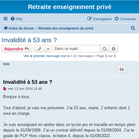
Retraite enseignement privé
FAQ
S’enregistrer
Connexion
R
Index du forum
Retraite des enseignants du privé
e
Invalidité à 53 ans ?
c
Rechercher
Recherche 
Répondre
h
Voir le premier message non lu
• 10 messages • Page
1
sur
1
e
SHX
r
c
h
Invalidité à 53 ans ?
e
M
mer. 12 juin 2024 11:48
e
r
s
Bonjour à tous,
s
a
g
Tout d’abord, je vais me présenter. J’ai 53 ans, marié, 2 enfants dont 1
e
seul en charge.
n
o
n
Je suis enseignant en atelier dans un lycée pro et travaille en temps plein
l
u
depuis le 01/09/1999. J’ai un contrat définitif depuis le 01/09/2004. J’ai le
grade de PLP Hors classe, échelon 4, depuis le 01/09/2022.