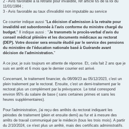
2 - Avis favorable à la retraite pour invalidité, réf article 65 de la loi du
11/01/1984 ;
3 - Avis favorable au taux d'invalidité non imputable au service
Ce courrier indique aussi "
La décision d'admission à la retraite pour
invalidité est subordonnée à l'avis conforme du ministre chargé du
budget.
" Il indique aussi : "
Je transmets le procès-verbal d'avis du
conseil médical plénière et les documents médicaux au rectorat
(DEP). Votre dossier sera ensuite étudié par le service des pensions
du ministère de l'éducation nationale basé à Guérande avant
décision de l'administration.
"
A ce jour, je suis toujours en attente de réponse. Et, cela fait 2 ans que je
suis en arrêt et 6 mois que le dernier courrier est arrivé.
Concernant, le traitement financier, du 08/09/23 au 05/12/2023, c'est un
plein traitement par le rectorat. Ensuite, c'est un demi-traitement par le
rectorat plus un complément par la prévoyance. Le total correspond
environ 95% du salaire de base ( sans certaines primes et sans les
heures supplémentaires).
Pour l'administration, j'ai reçu des arrêtés du rectorat indiquant les
périodes de traitement (plein et ensuite demi) au fur et à mesure des
arrêts de travail communiqué par le médecin (tous les trois mois). A partir
du 2/10/2024, ce n'est plus un arrêté, mais des certificats administratifs.