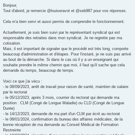
e
s
Bonjour,
s
Tout d'abord, je remercie @louiseravot et @seb987 pour vos réponses.
a
g
e
Cela m'a bien servi et aussi permis de comprendre le fonctionnement.
n
o
n
Actuellement, je suis bien suivi par le représentant syndical qui est
l
u
responsable des retraites dans mon syndicat. Je ne regrette pas ma
cotisation.
Mais, il est important de signaler que le procédé est très long, comporte
beaucoup d'administration et d'étapes. Pour l'instant, je ne suis pas arrivé
au bout de la démarche. Si dans le cas où il y a un enseignant qui
souhaite prendre le même chemin que moi, il faut qu'il sache que cela
demande du temps, beaucoup de temps.
Voici ce que j'ai vécu :
- le 08/09/2023, arrêt de travail pour raison de santé, maintien de salaire
par le rectorat
- le 05/12/2023, après 3 mois, courrier du rectorat qui demande ma
position : CLM (Congé de Longue Maladie) ou CLD (Congé de Longue
Durée)
- le 14/12/2023, demande de ma part d'un CLM par écrit au rectorat
- le 08/01/2024, confirmation du bureau des affaires médicales, de la
bonne réception de ma demande au Conseil Médical de Formation
Restreinte