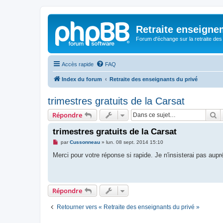
Retraite enseigne
Forum d'échange sur la retraite des
Accès rapide
FAQ
Index du forum
Retraite des enseignants du privé
trimestres gratuits de la Carsat
R
Répondre
trimestres gratuits de la Carsat
M
par
Cussonneau
»
lun. 08 sept. 2014 15:10
e
s
Merci pour votre réponse si rapide. Je n'insisterai pas au
s
a
g
e
n
Répondre
o
n
l
Retourner vers « Retraite des enseignants du privé »
u