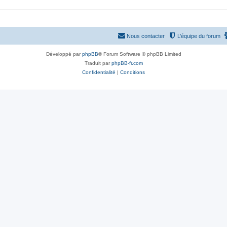
Nous contacter
L’équipe du forum
Développé par
phpBB
® Forum Software © phpBB Limited
Traduit par
phpBB-fr.com
Confidentialité
|
Conditions