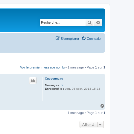
Rechercher
Recherche avancé
S’enregistrer
Connexion
Voir le premier message non lu
• 1 message • Page
1
sur
1
Cussonneau
Messages :
2
Enregistré le :
ven. 05 sept. 2014 15:23
H
a
1 message • Page
1
sur
1
u
t
Aller à