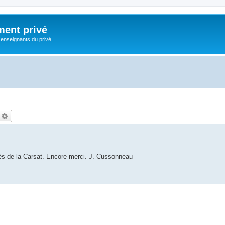
ment privé
 enseignants du privé
echercher
Recherche avancée
prés de la Carsat. Encore merci. J. Cussonneau