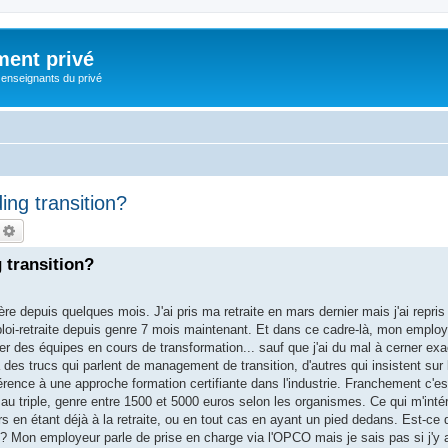
ment privé
 enseignants du privé
ing transition?
echercher
Recherche avancée
 transition?
re depuis quelques mois. J'ai pris ma retraite en mars dernier mais j'ai repris
ploi-retraite depuis genre 7 mois maintenant. Et dans ce cadre-là, mon employ
r des équipes en cours de transformation... sauf que j'ai du mal à cerner e
 des trucs qui parlent de management de transition, d'autres qui insistent sur 
érence à une approche formation certifiante dans l'industrie. Franchement c'est
e au triple, genre entre 1500 et 5000 euros selon les organismes. Ce qui m'inté
rs en étant déjà à la retraite, ou en tout cas en ayant un pied dedans. Est-ce 
? Mon employeur parle de prise en charge via l'OPCO mais je sais pas si j'y 