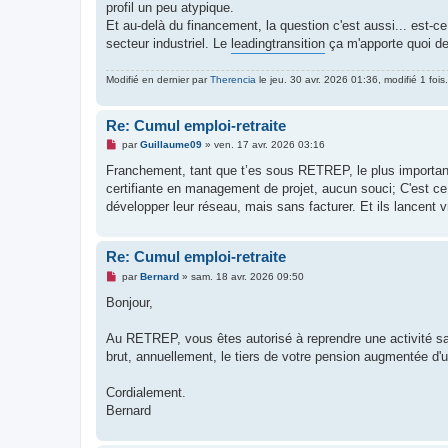
profil un peu atypique.
Et au-delà du financement, la question c'est aussi... est-c
secteur industriel. Le
leadingtransition
ça m'apporte quoi de 
Modifié en dernier par
Therencia
le jeu. 30 avr. 2026 01:36, modifié 1 fois.
Re: Cumul emploi-retraite
M
par
Guillaume09
»
ven. 17 avr. 2026 03:16
e
s
Franchement, tant que t’es sous RETREP, le plus important 
s
certifiante en management de projet, aucun souci; C'est ce q
a
g
développer leur réseau, mais sans facturer. Et ils lancent vra
e
n
o
n
Re: Cumul emploi-retraite
l
M
u
par
Bernard
»
sam. 18 avr. 2026 09:50
e
s
Bonjour,
s
a
g
Au RETREP, vous êtes autorisé à reprendre une activité sa
e
brut, annuellement, le tiers de votre pension augmentée d'
n
o
n
Cordialement.
l
u
Bernard