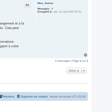
u
Mme_Katrine
t
Messages :
8
Enregistré le :
jeu. 21 mai 2026 20:51
angement et à la
ts. Cela peut
formations
pport à votre
H
a
4 messages • Page
1
sur
1
u
t
Aller à
Membres
Supprimer les cookies
Heures au format
UTC+02:00