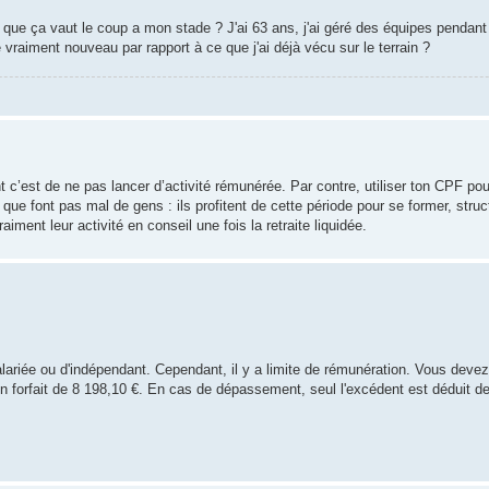
e que ça vaut le coup a mon stade ? J'ai 63 ans, j'ai géré des équipes pendan
vraiment nouveau par rapport à ce que j'ai déjà vécu sur le terrain ?
c’est de ne pas lancer d’activité rémunérée. Par contre, utiliser ton CPF po
ue font pas mal de gens : ils profitent de cette période pour se former, structu
iment leur activité en conseil une fois la retraite liquidée.
lariée ou d'indépendant. Cependant, il y a limite de rémunération. Vous deve
un forfait de 8 198,10 €. En cas de dépassement, seul l'excédent est déduit de