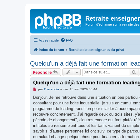
Retraite enseigne
Forum d'échange sur la retraite des
Accès rapide
FAQ
Index du forum
Retraite des enseignants du privé
Quelqu'un a déjà fait une formation lead
R
Répondre
Quelqu'un a déjà fait une formation leading
M
par
Therencia
»
mer. 15 avr. 2026 06:44
e
s
Bonjour. Je me retrouve dans une situation un peu particuliè
s
consultant pour une boite industrielle, je suis en cumul em
a
g
programme de leading transition pour m'aider à accompagne
e
recouvre concrètement. J'ai regardé deux ou trois sites, y'a
n
o
période de changement", d'autres encore qui font plutôt réf
n
intitulés se ressemblent tous et les tarifs varient du simpl
l
u
savoir si d'autres personnes ici ont suivi ce type de parcou
cumulard change quelque chose pour financer la formation 