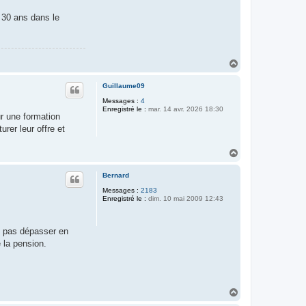
t 30 ans dans le
H
a
u
Guillaume09
t
Messages :
4
Enregistré le :
mar. 14 avr. 2026 18:30
ur une formation
rer leur offre et
H
a
u
Bernard
t
Messages :
2183
Enregistré le :
dim. 10 mai 2009 12:43
z pas dépasser en
 la pension.
H
a