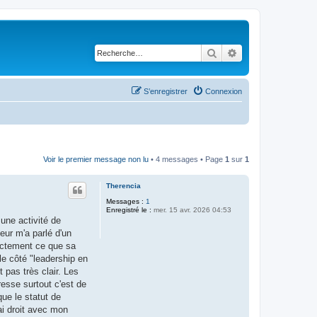
Rechercher
Recherche avancé
S’enregistrer
Connexion
Voir le premier message non lu
• 4 messages • Page
1
sur
1
Therencia
Messages :
1
Enregistré le :
mer. 15 avr. 2026 04:53
 une activité de
eur m'a parlé d'un
xactement ce que sa
le côté "leadership en
 pas très clair. Les
resse surtout c'est de
que le statut de
ai droit avec mon