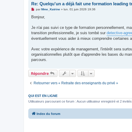
Re: Quelqu'un a déjà fait une formation leading t
M
par
Mme_Katrine
»
lun. 01 juin 2026 19:36
e
s
Bonjour,
s
a
g
Je n'ai pas suivi ce type de formation personnellement, 
e
transition professionnelle, je suis tombé sur
detective-agre
n
o
éventuellement vous aider à mieux comprendre certaines 
n
l
u
Avec votre expérience de management, l'intérêt sera surto
organisationnelles plutôt que d'apprendre les bases du man
parcours.
Répondre
Retourner vers « Retraite des enseignants du privé »
QUI EST EN LIGNE
Utilisateurs parcourant ce forum : Aucun utilisateur enregistré et 2 invités
Index du forum