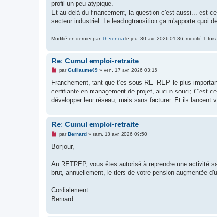
profil un peu atypique.
Et au-delà du financement, la question c'est aussi... est-c
secteur industriel. Le
leadingtransition
ça m'apporte quoi de 
Modifié en dernier par
Therencia
le jeu. 30 avr. 2026 01:36, modifié 1 fois.
Re: Cumul emploi-retraite
M
par
Guillaume09
»
ven. 17 avr. 2026 03:16
e
s
Franchement, tant que t’es sous RETREP, le plus important 
s
certifiante en management de projet, aucun souci; C'est ce q
a
g
développer leur réseau, mais sans facturer. Et ils lancent vra
e
n
o
n
Re: Cumul emploi-retraite
l
M
u
par
Bernard
»
sam. 18 avr. 2026 09:50
e
s
Bonjour,
s
a
g
Au RETREP, vous êtes autorisé à reprendre une activité sa
e
brut, annuellement, le tiers de votre pension augmentée d'
n
o
n
Cordialement.
l
u
Bernard