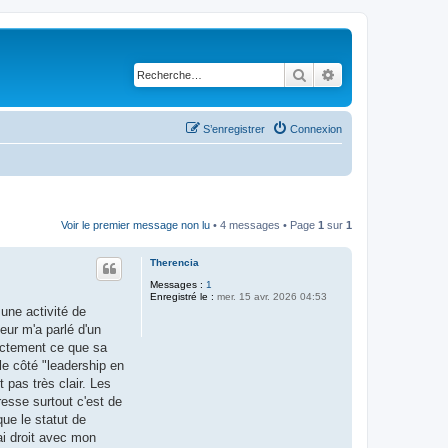
Rechercher
Recherche avancé
S’enregistrer
Connexion
Voir le premier message non lu
• 4 messages • Page
1
sur
1
Therencia
Messages :
1
Enregistré le :
mer. 15 avr. 2026 04:53
 une activité de
eur m'a parlé d'un
xactement ce que sa
le côté "leadership en
 pas très clair. Les
resse surtout c'est de
que le statut de
ai droit avec mon