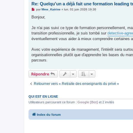
Re: Quelqu'un a déjà fait une formation leading t
M
par
Mme_Katrine
»
lun. 01 juin 2026 19:36
e
s
Bonjour,
s
a
g
Je n'ai pas suivi ce type de formation personnellement, 
e
transition professionnelle, je suis tombé sur
detective-agre
n
o
éventuellement vous aider à mieux comprendre certaines 
n
l
u
Avec votre expérience de management, l'intérêt sera surto
organisationnelles plutôt que d'apprendre les bases du man
parcours.
Répondre
Retourner vers « Retraite des enseignants du privé »
QUI EST EN LIGNE
Utilisateurs parcourant ce forum :
Google [Bot]
et 2 invités
Index du forum