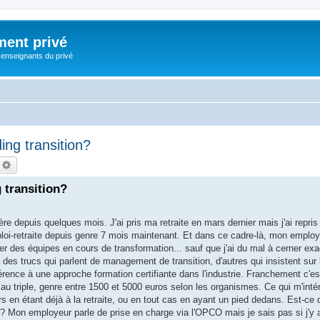
ment privé
 enseignants du privé
ing transition?
echercher
Recherche avancée
 transition?
re depuis quelques mois. J'ai pris ma retraite en mars dernier mais j'ai repris
ploi-retraite depuis genre 7 mois maintenant. Et dans ce cadre-là, mon employ
r des équipes en cours de transformation... sauf que j'ai du mal à cerner e
 des trucs qui parlent de management de transition, d'autres qui insistent sur 
érence à une approche formation certifiante dans l'industrie. Franchement c'est
e au triple, genre entre 1500 et 5000 euros selon les organismes. Ce qui m'inté
rs en étant déjà à la retraite, ou en tout cas en ayant un pied dedans. Est-ce 
? Mon employeur parle de prise en charge via l'OPCO mais je sais pas si j'y 