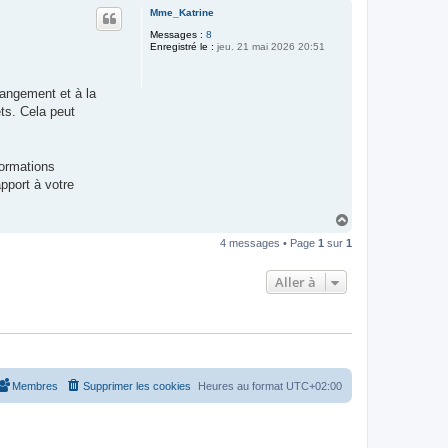
u
Mme_Katrine
t
Messages :
8
Enregistré le :
jeu. 21 mai 2026 20:51
angement et à la
ts. Cela peut
formations
pport à votre
H
a
4 messages • Page
1
sur
1
u
t
Aller à
Membres
Supprimer les cookies
Heures au format
UTC+02:00