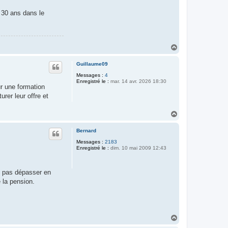
t 30 ans dans le
H
a
u
Guillaume09
t
Messages :
4
Enregistré le :
mar. 14 avr. 2026 18:30
ur une formation
rer leur offre et
H
a
u
Bernard
t
Messages :
2183
Enregistré le :
dim. 10 mai 2009 12:43
z pas dépasser en
 la pension.
H
a