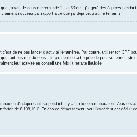
e que ça vaut le coup a mon stade ? J'ai 63 ans, j'ai géré des équipes pendan
vraiment nouveau par rapport à ce que j'ai déjà vécu sur le terrain ?
c’est de ne pas lancer d’activité rémunérée. Par contre, utiliser ton CPF po
ue font pas mal de gens : ils profitent de cette période pour se former, structu
iment leur activité en conseil une fois la retraite liquidée.
lariée ou d'indépendant. Cependant, il y a limite de rémunération. Vous deve
un forfait de 8 198,10 €. En cas de dépassement, seul l'excédent est déduit de