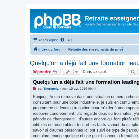
Retraite enseigne
Forum d'échange sur la retraite des
Accès rapide
FAQ
Index du forum
Retraite des enseignants du privé
Quelqu'un a déjà fait une formation lead
R
Répondre
Quelqu'un a déjà fait une formation leading
M
par
Therencia
»
mer. 15 avr. 2026 06:44
e
s
Bonjour. Je me retrouve dans une situation un peu particuliè
s
consultant pour une boite industrielle, je suis en cumul em
a
g
programme de leading transition pour m'aider à accompagne
e
recouvre concrètement. J'ai regardé deux ou trois sites, y'a
n
o
période de changement", d'autres encore qui font plutôt réf
n
intitulés se ressemblent tous et les tarifs varient du simpl
l
u
savoir si d'autres personnes ici ont suivi ce type de parcou
cumulard change quelque chose pour financer la formation 