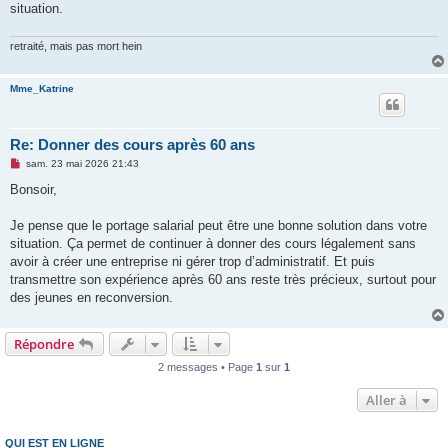
situation.
retraité, mais pas mort hein
Mme_Katrine
Re: Donner des cours après 60 ans
M
sam. 23 mai 2026 21:43
e
s
Bonsoir,
s
a
g
Je pense que le portage salarial peut être une bonne solution dans votre
e
situation. Ça permet de continuer à donner des cours légalement sans
n
o
avoir à créer une entreprise ni gérer trop d’administratif. Et puis
n
transmettre son expérience après 60 ans reste très précieux, surtout pour
l
u
des jeunes en reconversion.
Répondre
2 messages • Page
1
sur
1
Aller à
QUI EST EN LIGNE