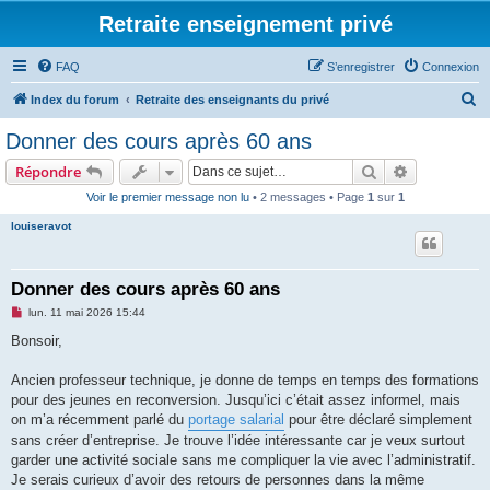
Retraite enseignement privé
FAQ
S’enregistrer
Connexion
R
Index du forum
Retraite des enseignants du privé
e
Donner des cours après 60 ans
c
Rechercher
Recherche 
Répondre
h
Voir le premier message non lu
• 2 messages • Page
1
sur
1
e
louiseravot
r
c
h
Donner des cours après 60 ans
e
M
lun. 11 mai 2026 15:44
e
r
s
Bonsoir,
s
a
g
Ancien professeur technique, je donne de temps en temps des formations
e
pour des jeunes en reconversion. Jusqu’ici c’était assez informel, mais
n
o
on m’a récemment parlé du
portage salarial
pour être déclaré simplement
n
sans créer d’entreprise. Je trouve l’idée intéressante car je veux surtout
l
u
garder une activité sociale sans me compliquer la vie avec l’administratif.
Je serais curieux d’avoir des retours de personnes dans la même