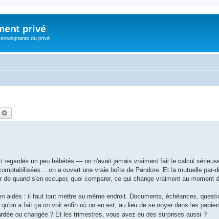
ment privé
 enseignants du privé
echercher
Recherche avancée
st regardés un peu hébétés — on n'avait jamais vraiment fait le calcul sérieu
 comptabilisées… on a ouvert une vraie boîte de Pandore. Et la mutuelle par-d
artir de quand s'en occuper, quoi comparer, ce qui change vraiment au moment d
en aidés : il faut tout mettre au même endroit. Documents, échéances, quest
qu'on a fait ça on voit enfin où on en est, au lieu de se noyer dans les papier
gardée ou changée ? Et les trimestres, vous avez eu des surprises aussi ?