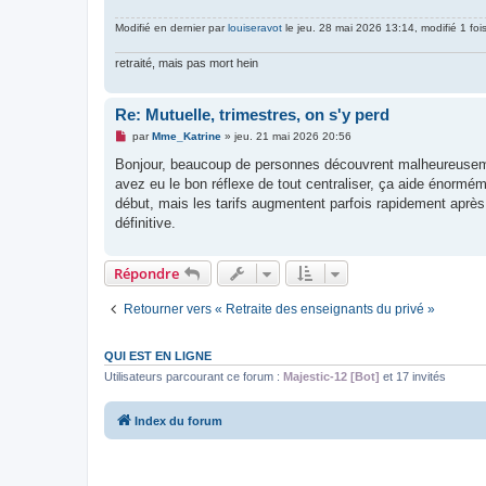
Modifié en dernier par
louiseravot
le jeu. 28 mai 2026 13:14, modifié 1 fois
retraité, mais pas mort hein
Re: Mutuelle, trimestres, on s'y perd
M
par
Mme_Katrine
»
jeu. 21 mai 2026 20:56
e
s
Bonjour, beaucoup de personnes découvrent malheureusemen
s
avez eu le bon réflexe de tout centraliser, ça aide énormémen
a
g
début, mais les tarifs augmentent parfois rapidement après
e
définitive.
n
o
n
l
Répondre
u
Retourner vers « Retraite des enseignants du privé »
QUI EST EN LIGNE
Utilisateurs parcourant ce forum :
Majestic-12 [Bot]
et 17 invités
Index du forum