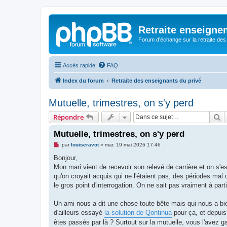
Retraite enseigne
Forum d'échange sur la retraite des
Accès rapide
FAQ
Index du forum
Retraite des enseignants du privé
Mutuelle, trimestres, on s'y perd
R
Répondre
Mutuelle, trimestres, on s'y perd
M
par
louiseravot
»
mar. 19 mai 2026 17:46
e
s
Bonjour,
s
Mon mari vient de recevoir son relevé de carrière et on s'e
a
g
qu'on croyait acquis qui ne l'étaient pas, des périodes mal
e
le gros point d'interrogation. On ne sait pas vraiment à p
n
o
n
Un ami nous a dit une chose toute bête mais qui nous a bi
l
u
d'ailleurs essayé
la solution de Qontinua
pour ça, et depuis 
êtes passés par là ? Surtout sur la mutuelle, vous l'avez 