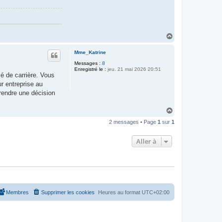
H
a
u
Mme_Katrine
t
Messages :
8
Enregistré le :
jeu. 21 mai 2026 20:51
é de carrière. Vous
ur entreprise au
prendre une décision
H
a
2 messages • Page
1
sur
1
u
t
Aller à
Membres
Supprimer les cookies
Heures au format
UTC+02:00