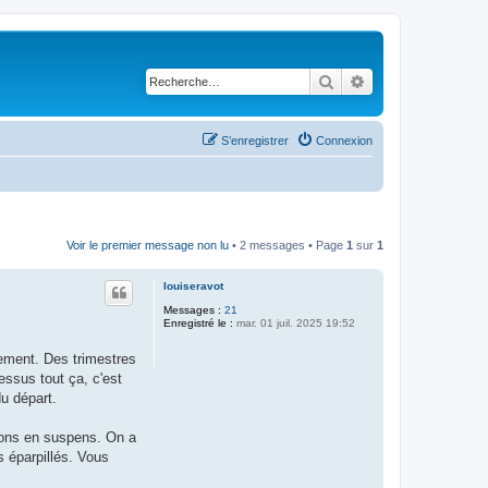
Rechercher
Recherche avancé
S’enregistrer
Connexion
Voir le premier message non lu
• 2 messages • Page
1
sur
1
louiseravot
Messages :
21
Enregistré le :
mar. 01 juil. 2025 19:52
sement. Des trimestres
essus tout ça, c'est
u départ.
ions en suspens. On a
s éparpillés. Vous