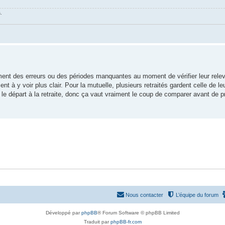
.
t des erreurs ou des périodes manquantes au moment de vérifier leur relev
t à y voir plus clair. Pour la mutuelle, plusieurs retraités gardent celle de le
 le départ à la retraite, donc ça vaut vraiment le coup de comparer avant de 
Nous contacter
L’équipe du forum
Développé par
phpBB
® Forum Software © phpBB Limited
Traduit par
phpBB-fr.com