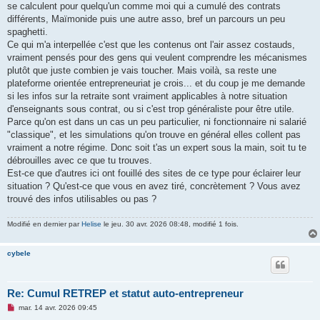
se calculent pour quelqu'un comme moi qui a cumulé des contrats
différents, Maïmonide puis une autre asso, bref un parcours un peu
spaghetti.
Ce qui m'a interpellée c'est que les contenus ont l'air assez costauds,
vraiment pensés pour des gens qui veulent comprendre les mécanismes
plutôt que juste combien je vais toucher. Mais voilà, sa reste une
plateforme orientée entrepreneuriat je crois... et du coup je me demande
si les infos sur la retraite sont vraiment applicables à notre situation
d'enseignants sous contrat, ou si c'est trop généraliste pour être utile.
Parce qu'on est dans un cas un peu particulier, ni fonctionnaire ni salarié
"classique", et les simulations qu'on trouve en général elles collent pas
vraiment a notre régime. Donc soit t'as un expert sous la main, soit tu te
débrouilles avec ce que tu trouves.
Est-ce que d'autres ici ont fouillé des sites de ce type pour éclairer leur
situation ? Qu'est-ce que vous en avez tiré, concrètement ? Vous avez
trouvé des infos utilisables ou pas ?
Modifié en dernier par
Helise
le jeu. 30 avr. 2026 08:48, modifié 1 fois.
cybele
Re: Cumul RETREP et statut auto-entrepreneur
M
mar. 14 avr. 2026 09:45
e