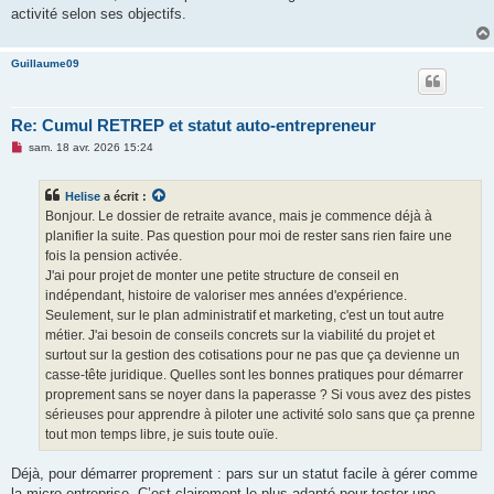
activité selon ses objectifs.
Guillaume09
Re: Cumul RETREP et statut auto-entrepreneur
M
sam. 18 avr. 2026 15:24
e
s
s
Helise
a écrit :
a
g
Bonjour. Le dossier de retraite avance, mais je commence déjà à
e
planifier la suite. Pas question pour moi de rester sans rien faire une
n
o
fois la pension activée.
n
J'ai pour projet de monter une petite structure de conseil en
l
u
indépendant, histoire de valoriser mes années d'expérience.
Seulement, sur le plan administratif et marketing, c'est un tout autre
métier. J'ai besoin de conseils concrets sur la viabilité du projet et
surtout sur la gestion des cotisations pour ne pas que ça devienne un
casse-tête juridique. Quelles sont les bonnes pratiques pour démarrer
proprement sans se noyer dans la paperasse ? Si vous avez des pistes
sérieuses pour apprendre à piloter une activité solo sans que ça prenne
tout mon temps libre, je suis toute ouïe.
Déjà, pour démarrer proprement : pars sur un statut facile à gérer comme
la micro-entreprise. C’est clairement le plus adapté pour tester une