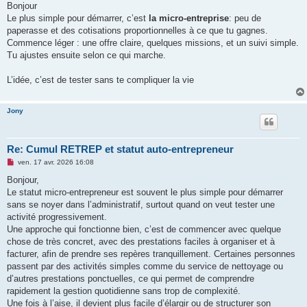
s
Bonjour
s
Le plus simple pour démarrer, c’est
la micro-entreprise
: peu de
a
g
paperasse et des cotisations proportionnelles à ce que tu gagnes.
e
Commence léger : une offre claire, quelques missions, et un suivi simple.
n
o
Tu ajustes ensuite selon ce qui marche.
n
l
u
L’idée, c’est de tester sans te compliquer la vie
Jony
Re: Cumul RETREP et statut auto-entrepreneur
M
ven. 17 avr. 2026 16:08
e
s
Bonjour,
s
Le statut micro-entrepreneur est souvent le plus simple pour démarrer
a
g
sans se noyer dans l’administratif, surtout quand on veut tester une
e
activité progressivement.
n
o
Une approche qui fonctionne bien, c’est de commencer avec quelque
n
chose de très concret, avec des prestations faciles à organiser et à
l
u
facturer, afin de prendre ses repères tranquillement. Certaines personnes
passent par des activités simples comme du service de nettoyage ou
d’autres prestations ponctuelles, ce qui permet de comprendre
rapidement la gestion quotidienne sans trop de complexité.
Une fois à l’aise, il devient plus facile d’élargir ou de structurer son