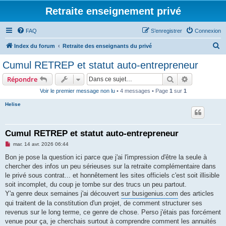
Retraite enseignement privé
FAQ
S’enregistrer
Connexion
R
Index du forum
Retraite des enseignants du privé
e
Cumul RETREP et statut auto-entrepreneur
c
Rechercher
Recherche 
Répondre
h
Voir le premier message non lu
• 4 messages • Page
1
sur
1
e
Helise
r
c
h
Cumul RETREP et statut auto-entrepreneur
e
M
mar. 14 avr. 2026 06:44
e
r
s
Bon je pose la question ici parce que j'ai l'impression d'être la seule à
s
chercher des infos un peu sérieuses sur la retraite complémentaire dans
a
g
le privé sous contrat... et honnêtement les sites officiels c'est soit illisible
e
soit incomplet, du coup je tombe sur des trucs un peu partout.
n
o
Y'a genre deux semaines j'ai découvert
sur busigenius.com
des articles
n
qui traitent de la constitution d'un projet, de comment structurer ses
l
u
revenus sur le long terme, ce genre de chose. Perso j'étais pas forcément
venue pour ça, je cherchais surtout à comprendre comment les annuités