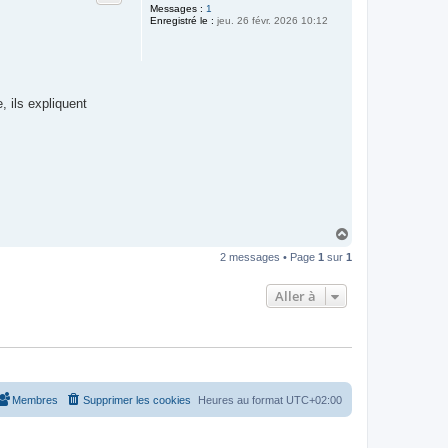
Messages :
1
Enregistré le :
jeu. 26 févr. 2026 10:12
, ils expliquent
H
a
2 messages • Page
1
sur
1
u
t
Aller à
Membres
Supprimer les cookies
Heures au format
UTC+02:00