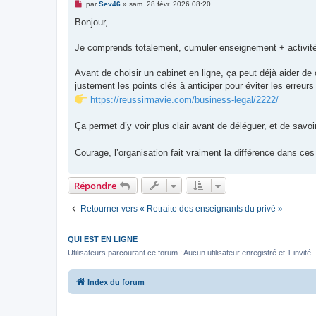
M
par
Sev46
»
sam. 28 févr. 2026 08:20
e
s
Bonjour,
s
a
g
Je comprends totalement, cumuler enseignement + activité i
e
n
o
Avant de choisir un cabinet en ligne, ça peut déjà aider de cl
n
justement les points clés à anticiper pour éviter les erreurs
l
u
https://reussirmavie.com/business-legal/2222/
Ça permet d’y voir plus clair avant de déléguer, et de sav
Courage, l’organisation fait vraiment la différence dans ce
Répondre
Retourner vers « Retraite des enseignants du privé »
QUI EST EN LIGNE
Utilisateurs parcourant ce forum : Aucun utilisateur enregistré et 1 invité
Index du forum