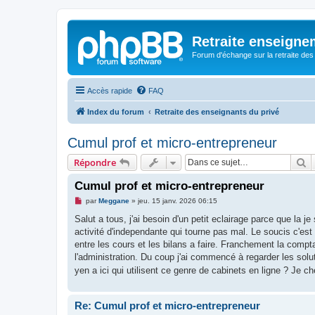
Retraite enseigne
Forum d'échange sur la retraite des
Accès rapide
FAQ
Index du forum
Retraite des enseignants du privé
Cumul prof et micro-entrepreneur
R
Répondre
Cumul prof et micro-entrepreneur
M
par
Meggane
»
jeu. 15 janv. 2026 06:15
e
s
Salut a tous, j'ai besoin d'un petit eclairage parce que la 
s
activité d'independante qui tourne pas mal. Le soucis c'est
a
g
entre les cours et les bilans a faire. Franchement la compta
e
l'administration. Du coup j'ai commencé à regarder les solu
n
o
yen a ici qui utilisent ce genre de cabinets en ligne ? Je che
n
l
u
Re: Cumul prof et micro-entrepreneur