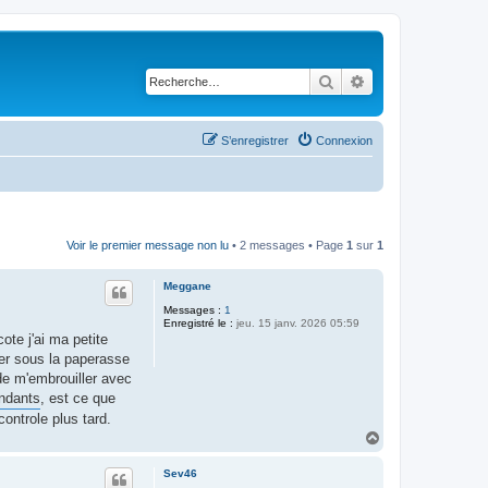
Rechercher
Recherche avancé
S’enregistrer
Connexion
Voir le premier message non lu
• 2 messages • Page
1
sur
1
Meggane
Messages :
1
Enregistré le :
jeu. 15 janv. 2026 05:59
ote j'ai ma petite
ler sous la paperasse
 de m'embrouiller avec
endants
, est ce que
controle plus tard.
H
a
u
Sev46
t