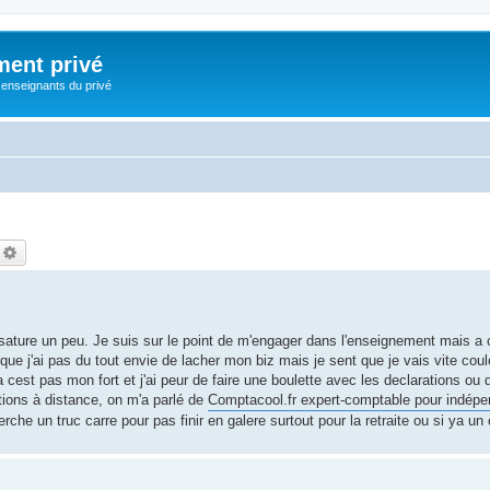
ment privé
 enseignants du privé
echercher
Recherche avancée
je sature un peu. Je suis sur le point de m'engager dans l'enseignement mais a c
 que j'ai pas du tout envie de lacher mon biz mais je sent que je vais vite cou
 cest pas mon fort et j'ai peur de faire une boulette avec les declarations ou
tions à distance, on m'a parlé de
Comptacool.fr expert-comptable pour indép
rche un truc carre pour pas finir en galere surtout pour la retraite ou si ya un 