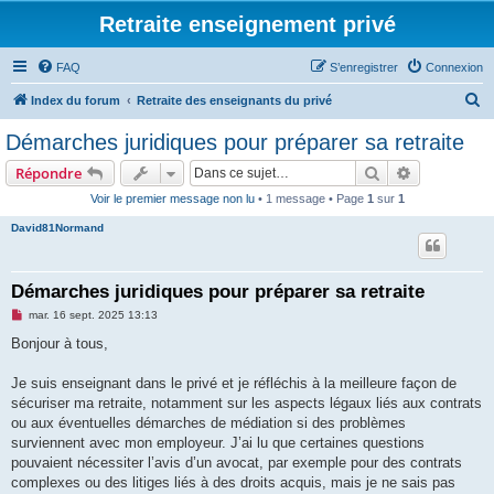
Retraite enseignement privé
FAQ
S’enregistrer
Connexion
R
Index du forum
Retraite des enseignants du privé
e
Démarches juridiques pour préparer sa retraite
c
Rechercher
Recherche 
Répondre
h
Voir le premier message non lu
• 1 message • Page
1
sur
1
e
David81Normand
r
c
h
Démarches juridiques pour préparer sa retraite
e
M
mar. 16 sept. 2025 13:13
e
r
s
Bonjour à tous,
s
a
g
Je suis enseignant dans le privé et je réfléchis à la meilleure façon de
e
sécuriser ma retraite, notamment sur les aspects légaux liés aux contrats
n
o
ou aux éventuelles démarches de médiation si des problèmes
n
surviennent avec mon employeur. J’ai lu que certaines questions
l
u
pouvaient nécessiter l’avis d’un avocat, par exemple pour des contrats
complexes ou des litiges liés à des droits acquis, mais je ne sais pas