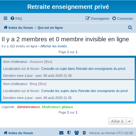
Retraite enseignement privé
FAQ
S’enregistrer
Connexion
R
Index du forum
Qui est en ligne
e
Il y a 2 membres et 0 membre invisible en ligne
c
Il y a 182 invités en ligne •
Afficher les invités
h
Page
1
sur
1
e
Nom d’utilisateur
Amazon [Bot]
r
Localisation sur le forum
Consulte un sujet dans Retraite des enseignants du privé
c
Dernière mise à jour
sam. 08 août 2026 21:36
h
Nom d’utilisateur
Bing [Bot]
e
Localisation sur le forum
Consulte les sujets dans Retraite des enseignants du privé
r
Dernière mise à jour
sam. 08 août 2026 21:35
Légende :
Administrateurs
,
Modérateurs globaux
Page
1
sur
1
Aller à
Index du forum
Heures au format
UTC+02:00