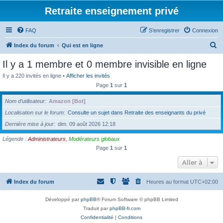
Retraite enseignement privé
FAQ
S’enregistrer
Connexion
R
Index du forum
Qui est en ligne
e
Il y a 1 membre et 0 membre invisible en ligne
c
Il y a 220 invités en ligne •
Afficher les invités
h
Page
1
sur
1
e
Nom d’utilisateur
Amazon [Bot]
r
Localisation sur le forum
Consulte un sujet dans Retraite des enseignants du privé
c
Dernière mise à jour
dim. 09 août 2026 12:18
h
Légende :
Administrateurs
,
Modérateurs globaux
e
Page
1
sur
1
r
Aller à
Index du forum
Heures au format
UTC+02:00
Développé par
phpBB
® Forum Software © phpBB Limited
Traduit par
phpBB-fr.com
Confidentialité
|
Conditions