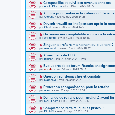
Comptabilité et suivi des revenus annexes
par
ArietteDlacroix
»
lun. 13 oct. 2025 10:55
Activité pour renforcer la cohésion / départ à 
par
Oceana
»
jeu. 09 oct. 2025 14:28
Devenir travailleur indépendant après la retra
par
Charle
»
mer. 28 févr. 2024 14:58
Organiser ma comptabilité en vue de la retrai
par
Andre2ron
»
ven. 03 oct. 2025 10:18
Zinguerie : refaire maintenant ou plus tard ?
par
Alessandro
»
mer. 01 oct. 2025 16:42
Après 3 ans de CLD
par
Bibiche
»
jeu. 25 sept. 2025 14:40
Évolutions de ce forum Retraite enseignemen
par
admin
»
mar. 30 sept. 2025 05:12
Question sur démarches et constats
par
Marshavil
»
ven. 26 sept. 2025 15:18
Protection et organisation pour la retraite
par
Alaan
»
ven. 26 sept. 2025 14:34
Demande de retraite pour invalidité avant fin
par
MARIEdom
»
lun. 21 nov. 2022 19:52
Compléter sa retraite, quelles pistes ?
par
DimitriM
»
mer. 24 sept. 2025 11:53