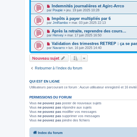
Indemnités journalières et Agirc-Arrco
par
Poupie
»
jeu. 19 juin 2025 10:28
Impôts à payer multipliés par 6
par
JmRambo
»
mar. 03 juin 2025 22:13
Après la retraite, reprendre des cours…
par
Hervey
»
mar. 17 juin 2025 16:50
Validation des trimestres RETREP : ça se p
par
Navarro
»
lun. 16 juin 2025 14:40
Nouveau sujet
Retourner à l’index du forum
QUI EST EN LIGNE
Utilisateurs parcourant ce forum : Aucun utilisateur enregistré et 16 invit
PERMISSIONS DU FORUM
Vous
ne pouvez pas
poster de nouveaux sujets
Vous
ne pouvez pas
répondre aux sujets
Vous
ne pouvez pas
modifier vos messages
Vous
ne pouvez pas
supprimer vos messages
Vous
ne pouvez pas
joindre des fichiers
Index du forum