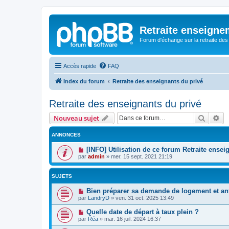
Retraite enseigne
Forum d'échange sur la retraite des
Accès rapide
FAQ
Index du forum
Retraite des enseignants du privé
Retraite des enseignants du privé
Recher
Re
Nouveau sujet
ANNONCES
[INFO] Utilisation de ce forum Retraite ense
par
admin
»
mer. 15 sept. 2021 21:19
SUJETS
Bien préparer sa demande de logement et an
par
LandryD
»
ven. 31 oct. 2025 13:49
Quelle date de départ à taux plein ?
par
Réa
»
mar. 16 juil. 2024 16:37