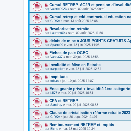
Cumul RETREP, AG2R et pension d'invalidité
par
Valerie2023
»
sam. 02 août 2025 09:40
Cumul retrep et cdd contractuel éducation na
par
CIRKA
»
mer. 13 août 2025 13:08
Revalorisation retraite
par
Laurent60
»
sam. 02 août 2025 11:56
délais de mise à JOUR POINTS GRATUITS Ag
par
Sparte20
»
ven. 13 juin 2025 14:06
Fiches de paie OGEC
par
Vanda37
»
mer. 30 juil. 2025 13:53
Invalidité et Mise en Retraite
par
carpediem
»
ven. 18 juil. 2025 12:54
Inaptitude
par
tobias
»
jeu. 10 juil. 2025 14:07
Enseignante privé + invalidité 1ère catégorie
par
Lili76
»
mer. 09 juil. 2025 16:51
CPA et RETREP
par
Sandray
»
mer. 02 juil. 2025 08:53
Clause de cristalisation réforme retraite 202
par
CIRKA
»
jeu. 26 sept. 2024 21:07
Remboursement RETREP et impôts
par
Biche
»
mar. 13 mai 2025 12:34