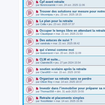
Cpf avant retraite
par
florenceannie
»
ven. 24 oct. 2025 11:06
Trouver des solutions sur mesure pour notre
par
Vincentpau
»
jeu. 23 oct. 2025 18:15
Le plan pour la retraite
par
Cella
»
jeu. 23 oct. 2025 07:37
Occuper le temps libre en attendant la retrait
par
Claudejean
»
mar. 21 oct. 2025 21:53
Des astuces de suivi ?
par
sandralu
»
mar. 21 oct. 2025 08:42
qui s'ennui comme moi
par
louiseravot
»
lun. 20 oct. 2025 11:09
CLM et suite...
par
Clairette35
»
jeu. 27 juin 2024 15:54
soutien scolaire après la retraite
par
Clara900
»
mer. 15 oct. 2025 18:50
Organiser sa retraite sans se perdre
par
Oliver Roy
»
mar. 14 oct. 2025 18:37
Investir dans l’immobilier pour préparer sa re
par
Thomas558
»
dim. 31 août 2025 19:55
Retraite et placements simples
par
YvesMetier
»
mar. 14 oct. 2025 15:36