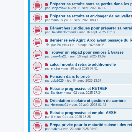
Préparer sa retraite sans se perdre dans les 
par
Benjamin78
»
ven. 19 sept. 2025 07:06
Préparer sa retraite et envisager de nouvelle
par
mannu
»
jeu. 18 sept. 2025 08:47
Démarches juridiques pour préparer sa retrai
par
David81Normand
»
mar. 16 sept. 2025 13:13
dernier relevé Agirc Arco avant passage d
par
Poupie
»
lun. 15 sept. 2025 09:05
Trouver un ehpad pour seniors à Grasse
par
LauryNa21
»
mer. 10 sept. 2025 19:09
calcul montant retraite additionnelle
par
erictra
»
mar. 26 août 2025 07:51
Pension dans le privé
par
Lulu2025
»
jeu. 04 sept. 2025 13:37
Retraite progressive et RETREP
par
Sandray
»
mar. 02 sept. 2025 17:34
Orientation scolaire et gestion de carrière
par
Hermione01
»
ven. 29 août 2025 01:42
Retraite progressive et emploi AESH
par
lili
»
lun. 01 sept. 2025 13:25
Prépa privée pour la maturité suisse : des re
par
IsaIza
»
ven. 22 août 2025 09:42