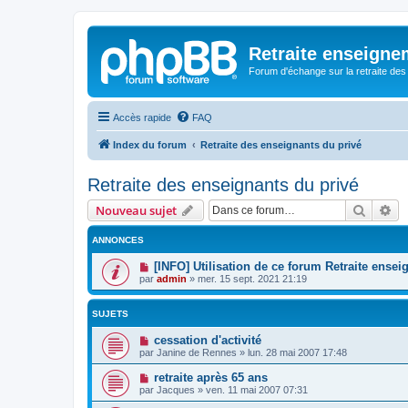
Retraite enseigne
Forum d'échange sur la retraite des
Accès rapide
FAQ
Index du forum
Retraite des enseignants du privé
Retraite des enseignants du privé
Recher
Re
Nouveau sujet
ANNONCES
[INFO] Utilisation de ce forum Retraite ense
par
admin
»
mer. 15 sept. 2021 21:19
SUJETS
cessation d'activité
par
Janine de Rennes
»
lun. 28 mai 2007 17:48
retraite après 65 ans
par
Jacques
»
ven. 11 mai 2007 07:31