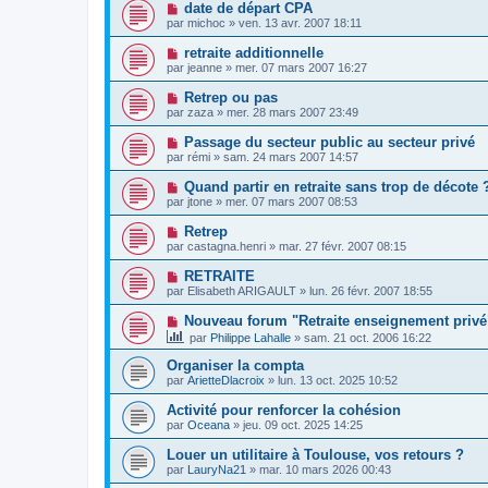
date de départ CPA
par
michoc
»
ven. 13 avr. 2007 18:11
retraite additionnelle
par
jeanne
»
mer. 07 mars 2007 16:27
Retrep ou pas
par
zaza
»
mer. 28 mars 2007 23:49
Passage du secteur public au secteur privé
par
rémi
»
sam. 24 mars 2007 14:57
Quand partir en retraite sans trop de décote 
par
jtone
»
mer. 07 mars 2007 08:53
Retrep
par
castagna.henri
»
mar. 27 févr. 2007 08:15
RETRAITE
par
Elisabeth ARIGAULT
»
lun. 26 févr. 2007 18:55
Nouveau forum "Retraite enseignement privé
par
Philippe Lahalle
»
sam. 21 oct. 2006 16:22
Organiser la compta
par
ArietteDlacroix
»
lun. 13 oct. 2025 10:52
Activité pour renforcer la cohésion
par
Oceana
»
jeu. 09 oct. 2025 14:25
Louer un utilitaire à Toulouse, vos retours ?
par
LauryNa21
»
mar. 10 mars 2026 00:43