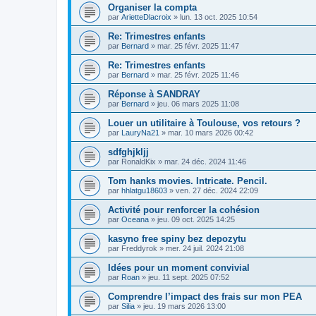
Organiser la compta
par
ArietteDlacroix
»
lun. 13 oct. 2025 10:54
Re: Trimestres enfants
par
Bernard
»
mar. 25 févr. 2025 11:47
Re: Trimestres enfants
par
Bernard
»
mar. 25 févr. 2025 11:46
Réponse à SANDRAY
par
Bernard
»
jeu. 06 mars 2025 11:08
Louer un utilitaire à Toulouse, vos retours ?
par
LauryNa21
»
mar. 10 mars 2026 00:42
sdfghjkljj
par
RonaldKix
»
mar. 24 déc. 2024 11:46
Tom hanks movies. Intricate. Pencil.
par
hhlatgu18603
»
ven. 27 déc. 2024 22:09
Activité pour renforcer la cohésion
par
Oceana
»
jeu. 09 oct. 2025 14:25
kasyno free spiny bez depozytu
par
Freddyrok
»
mer. 24 juil. 2024 21:08
Idées pour un moment convivial
par
Roan
»
jeu. 11 sept. 2025 07:52
Comprendre l’impact des frais sur mon PEA
par
Silia
»
jeu. 19 mars 2026 13:00