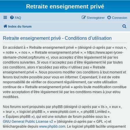
Retraite enseignement privé
FAQ
S’enregistrer
Connexion
R
Index du forum
e
Retraite enseignement privé - Conditions d’utilisation
c
h
En accédant à « Retraite enseignement privé » (désigné ci-après par « nous »,
« notre », « nos », « Retraite enseignement privé », « https://www.apel-lycee-
e
stemarie-cholet.org/forums »), vous acceptez d’être légalement lié par les
r
conditions suivantes. Si vous n’acceptez pas d’être légalement lié par toutes
ces conditions, alors n’accédez pas et/ou n’utilisez pas « Retraite
c
enseignement privé ». Nous pouvons modifier ces conditions à tout moment et
h
ferons tout notre possible pour vous en informer. Cependant, il est de votre
responsabilité de vérifier ce document régulièrement, car votre utilisation
e
continue de « Retraite enseignement privé » après toute modification constitue
r
votre acceptation d’être légalement lié par les conditions mises à jour et/ou
modifiées.
Nos forums sont propulsés par phpBB (désigné ci-après par « ils », « eux »,
« leur », « logiciel phpBB », « www.phpbb.com », « phpBB Limited »,
« Équipes phpBB »), qui est une solution de forum publiée sous la «
GNU General Public License v2
» (désignée ci-après par « GPL ») et
téléchargeable depuis
www.phpbb.com
. Le logiciel phpBB facilite uniquement