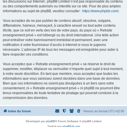
les discussions sur Internet ; phpBB Limited n’est pas responsable du contenu
ou des comportements autorisés ou interdits sur ce site. Pour de plus amples
informations au sujet de phpBB, veuillez consulter :
https://www.phpbb.com/
.
Vous acceptez de ne pas publier de contenu abusif, obscène, vulgaire,
diffamatoire, haineux, menaçant, à caractère sexuel ou tout autre contenu
illicite, que ce soit en vertu des lois de votre pays, du pays où « Retraite
enseignement privé » est hébergé ou du droit international. Une telle action
peut entraîner votre bannissement immédiat et permanent, avec une
notification à votre fournisseur d’accès à Internet si nous le jugeons
nécessaire. L’adresse IP de tous les messages est enregistrée pour aider à
faire respecter ces conditions.
Vous acceptez que « Retraite enseignement privé » se réserve le droit de
supprimer, modifier, déplacer ou verrouiller n’importe quel sujet à tout moment,
à notre seule discrétion. En tant que membre, vous acceptez que toutes les
informations que vous saisissez soient stockées dans une base de données.
Bien que ces informations ne soient pas divulguées à un tiers sans votre
consentement, ni « Retraite enseignement privé » ni phpBB ne pourront être
tenus responsables de toute tentative de piratage qui pourrait conduire à la
compromission des données.
Index du forum
Heures au format
UTC+02:00
Développé par
phpBB
® Forum Software © phpBB Limited
Traduit par
phpBB-fr.com