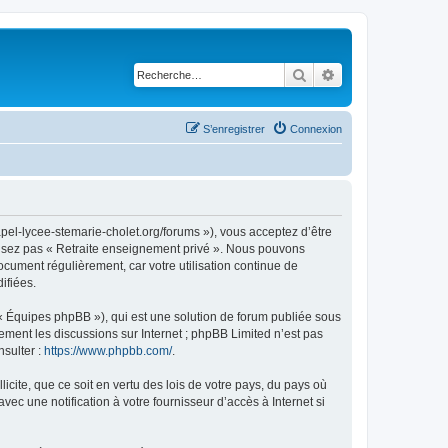
Rechercher
Recherche avancé
S’enregistrer
Connexion
apel-lycee-stemarie-cholet.org/forums »), vous acceptez d’être
tilisez pas « Retraite enseignement privé ». Nous pouvons
document régulièrement, car votre utilisation continue de
ifiées.
 « Équipes phpBB »), qui est une solution de forum publiée sous
uement les discussions sur Internet ; phpBB Limited n’est pas
nsulter :
https://www.phpbb.com/
.
icite, que ce soit en vertu des lois de votre pays, du pays où
ec une notification à votre fournisseur d’accès à Internet si