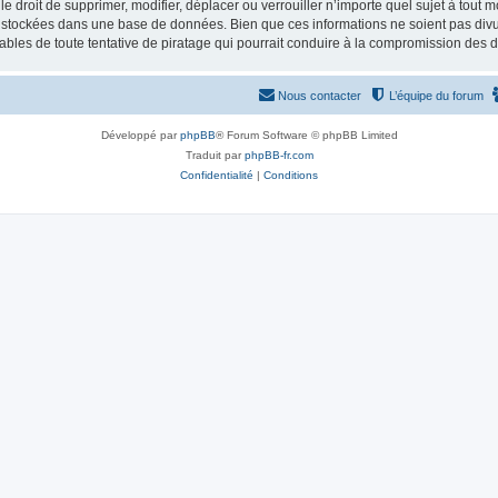
 droit de supprimer, modifier, déplacer ou verrouiller n’importe quel sujet à tout 
t stockées dans une base de données. Bien que ces informations ne soient pas divul
bles de toute tentative de piratage qui pourrait conduire à la compromission des 
Nous contacter
L’équipe du forum
Développé par
phpBB
® Forum Software © phpBB Limited
Traduit par
phpBB-fr.com
Confidentialité
|
Conditions