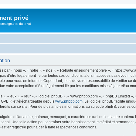
ment privé
 enseignants du privé
ation
 par « nous », « notre », « nos », « Retraite enseignement privé », « https://www.
 pas d’être légalement lié par toutes ces conditions, alors n’accédez pas et/ou n’u
ble pour vous en informer. Cependant, il est de votre responsabilité de vérifier ce 
ue votre acceptation d’être légalement lié par les conditions mises à jour et/ou mod
s », « eux », « leur », « logiciel phpBB », « www.phpbb.com », « phpBB Limited »,
« GPL ») et téléchargeable depuis
www.phpbb.com
. Le logiciel phpBB facilite uniq
dits sur ce site. Pour de plus amples informations au sujet de phpBB, veuillez co
gaire, diffamatoire, haineux, menaçant, à caractère sexuel ou tout autre contenu ill
tional. Une telle action peut entraîner votre bannissement immédiat et permanent, av
st enregistrée pour aider à faire respecter ces conditions.