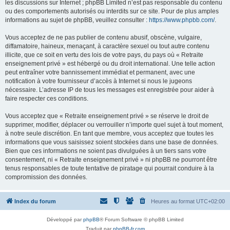
les discussions sur Internet ; phpBB Limited n’est pas responsable du contenu
ou des comportements autorisés ou interdits sur ce site. Pour de plus amples
informations au sujet de phpBB, veuillez consulter :
https://www.phpbb.com/
.
Vous acceptez de ne pas publier de contenu abusif, obscène, vulgaire,
diffamatoire, haineux, menaçant, à caractère sexuel ou tout autre contenu
illicite, que ce soit en vertu des lois de votre pays, du pays où « Retraite
enseignement privé » est hébergé ou du droit international. Une telle action
peut entraîner votre bannissement immédiat et permanent, avec une
notification à votre fournisseur d’accès à Internet si nous le jugeons
nécessaire. L’adresse IP de tous les messages est enregistrée pour aider à
faire respecter ces conditions.
Vous acceptez que « Retraite enseignement privé » se réserve le droit de
supprimer, modifier, déplacer ou verrouiller n’importe quel sujet à tout moment,
à notre seule discrétion. En tant que membre, vous acceptez que toutes les
informations que vous saisissez soient stockées dans une base de données.
Bien que ces informations ne soient pas divulguées à un tiers sans votre
consentement, ni « Retraite enseignement privé » ni phpBB ne pourront être
tenus responsables de toute tentative de piratage qui pourrait conduire à la
compromission des données.
Index du forum
Heures au format
UTC+02:00
Développé par
phpBB
® Forum Software © phpBB Limited
Traduit par
phpBB-fr.com