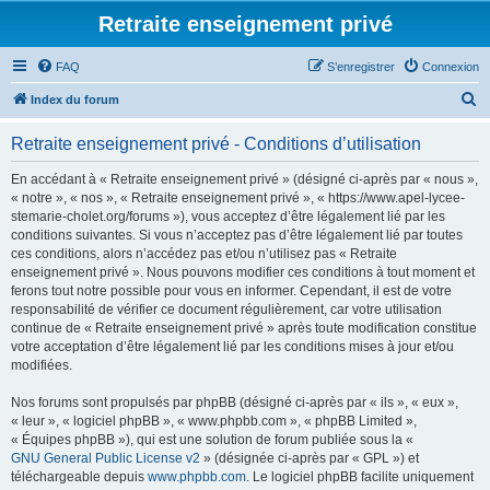
Retraite enseignement privé
FAQ
S’enregistrer
Connexion
R
Index du forum
e
Retraite enseignement privé - Conditions d’utilisation
c
h
En accédant à « Retraite enseignement privé » (désigné ci-après par « nous »,
« notre », « nos », « Retraite enseignement privé », « https://www.apel-lycee-
e
stemarie-cholet.org/forums »), vous acceptez d’être légalement lié par les
r
conditions suivantes. Si vous n’acceptez pas d’être légalement lié par toutes
ces conditions, alors n’accédez pas et/ou n’utilisez pas « Retraite
c
enseignement privé ». Nous pouvons modifier ces conditions à tout moment et
h
ferons tout notre possible pour vous en informer. Cependant, il est de votre
responsabilité de vérifier ce document régulièrement, car votre utilisation
e
continue de « Retraite enseignement privé » après toute modification constitue
r
votre acceptation d’être légalement lié par les conditions mises à jour et/ou
modifiées.
Nos forums sont propulsés par phpBB (désigné ci-après par « ils », « eux »,
« leur », « logiciel phpBB », « www.phpbb.com », « phpBB Limited »,
« Équipes phpBB »), qui est une solution de forum publiée sous la «
GNU General Public License v2
» (désignée ci-après par « GPL ») et
téléchargeable depuis
www.phpbb.com
. Le logiciel phpBB facilite uniquement