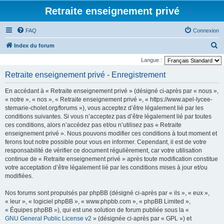
Retraite enseignement privé
FAQ
Connexion
R
Index du forum
e
Langue :
c
Retraite enseignement privé - Enregistrement
h
En accédant à « Retraite enseignement privé » (désigné ci-après par « nous »,
e
« notre », « nos », « Retraite enseignement privé », « https://www.apel-lycee-
r
stemarie-cholet.org/forums »), vous acceptez d’être légalement lié par les
conditions suivantes. Si vous n’acceptez pas d’être légalement lié par toutes
c
ces conditions, alors n’accédez pas et/ou n’utilisez pas « Retraite
h
enseignement privé ». Nous pouvons modifier ces conditions à tout moment et
e
ferons tout notre possible pour vous en informer. Cependant, il est de votre
responsabilité de vérifier ce document régulièrement, car votre utilisation
r
continue de « Retraite enseignement privé » après toute modification constitue
votre acceptation d’être légalement lié par les conditions mises à jour et/ou
modifiées.
Nos forums sont propulsés par phpBB (désigné ci-après par « ils », « eux »,
« leur », « logiciel phpBB », « www.phpbb.com », « phpBB Limited »,
« Équipes phpBB »), qui est une solution de forum publiée sous la «
GNU General Public License v2
» (désignée ci-après par « GPL ») et