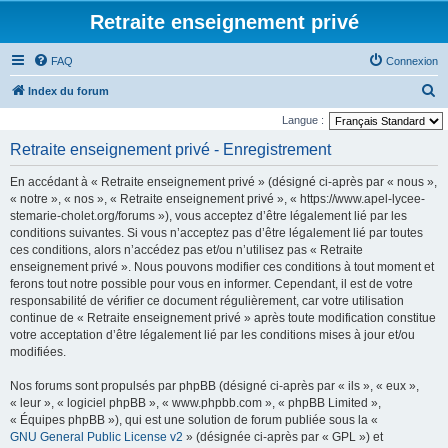
Retraite enseignement privé
FAQ
Connexion
R
Index du forum
e
Langue :
c
Retraite enseignement privé - Enregistrement
h
En accédant à « Retraite enseignement privé » (désigné ci-après par « nous »,
e
« notre », « nos », « Retraite enseignement privé », « https://www.apel-lycee-
r
stemarie-cholet.org/forums »), vous acceptez d’être légalement lié par les
conditions suivantes. Si vous n’acceptez pas d’être légalement lié par toutes
c
ces conditions, alors n’accédez pas et/ou n’utilisez pas « Retraite
h
enseignement privé ». Nous pouvons modifier ces conditions à tout moment et
e
ferons tout notre possible pour vous en informer. Cependant, il est de votre
responsabilité de vérifier ce document régulièrement, car votre utilisation
r
continue de « Retraite enseignement privé » après toute modification constitue
votre acceptation d’être légalement lié par les conditions mises à jour et/ou
modifiées.
Nos forums sont propulsés par phpBB (désigné ci-après par « ils », « eux »,
« leur », « logiciel phpBB », « www.phpbb.com », « phpBB Limited »,
« Équipes phpBB »), qui est une solution de forum publiée sous la «
GNU General Public License v2
» (désignée ci-après par « GPL ») et