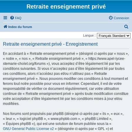
Retraite enseignement privé
FAQ
Connexion
R
Index du forum
e
Langue :
c
Retraite enseignement privé - Enregistrement
h
En accédant à « Retraite enseignement privé » (désigné ci-après par « nous »,
e
« notre », « nos », « Retraite enseignement privé », « https://www.apel-lycee-
r
stemarie-cholet.org/forums »), vous acceptez d’être légalement lié par les
conditions suivantes. Si vous n’acceptez pas d’être légalement lié par toutes
c
ces conditions, alors n’accédez pas et/ou n’utilisez pas « Retraite
h
enseignement privé ». Nous pouvons modifier ces conditions à tout moment et
e
ferons tout notre possible pour vous en informer. Cependant, il est de votre
responsabilité de vérifier ce document régulièrement, car votre utilisation
r
continue de « Retraite enseignement privé » après toute modification constitue
votre acceptation d’être légalement lié par les conditions mises à jour et/ou
modifiées.
Nos forums sont propulsés par phpBB (désigné ci-après par « ils », « eux »,
« leur », « logiciel phpBB », « www.phpbb.com », « phpBB Limited »,
« Équipes phpBB »), qui est une solution de forum publiée sous la «
GNU General Public License v2
» (désignée ci-après par « GPL ») et