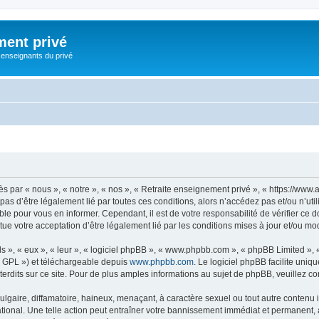
ment privé
 enseignants du privé
 par « nous », « notre », « nos », « Retraite enseignement privé », « https://www.
 pas d’être légalement lié par toutes ces conditions, alors n’accédez pas et/ou n’u
ble pour vous en informer. Cependant, il est de votre responsabilité de vérifier ce 
ue votre acceptation d’être légalement lié par les conditions mises à jour et/ou mod
s », « eux », « leur », « logiciel phpBB », « www.phpbb.com », « phpBB Limited »,
« GPL ») et téléchargeable depuis
www.phpbb.com
. Le logiciel phpBB facilite uniq
dits sur ce site. Pour de plus amples informations au sujet de phpBB, veuillez co
gaire, diffamatoire, haineux, menaçant, à caractère sexuel ou tout autre contenu ill
tional. Une telle action peut entraîner votre bannissement immédiat et permanent, av