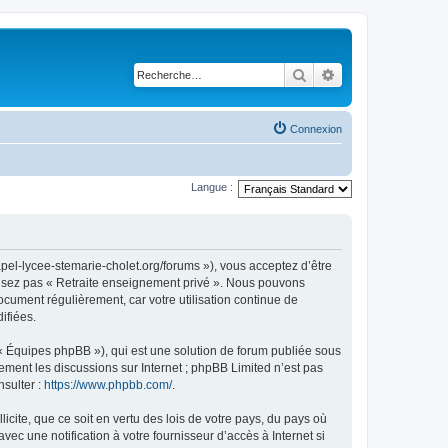
Rechercher
Recherche avancé
Connexion
Langue :
apel-lycee-stemarie-cholet.org/forums »), vous acceptez d’être
tilisez pas « Retraite enseignement privé ». Nous pouvons
document régulièrement, car votre utilisation continue de
ifiées.
 « Équipes phpBB »), qui est une solution de forum publiée sous
uement les discussions sur Internet ; phpBB Limited n’est pas
nsulter :
https://www.phpbb.com/
.
icite, que ce soit en vertu des lois de votre pays, du pays où
ec une notification à votre fournisseur d’accès à Internet si