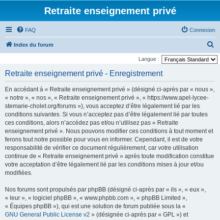
Retraite enseignement privé
FAQ
Connexion
R
Index du forum
e
Langue :
c
Retraite enseignement privé - Enregistrement
h
En accédant à « Retraite enseignement privé » (désigné ci-après par « nous »,
e
« notre », « nos », « Retraite enseignement privé », « https://www.apel-lycee-
r
stemarie-cholet.org/forums »), vous acceptez d’être légalement lié par les
conditions suivantes. Si vous n’acceptez pas d’être légalement lié par toutes
c
ces conditions, alors n’accédez pas et/ou n’utilisez pas « Retraite
h
enseignement privé ». Nous pouvons modifier ces conditions à tout moment et
e
ferons tout notre possible pour vous en informer. Cependant, il est de votre
responsabilité de vérifier ce document régulièrement, car votre utilisation
r
continue de « Retraite enseignement privé » après toute modification constitue
votre acceptation d’être légalement lié par les conditions mises à jour et/ou
modifiées.
Nos forums sont propulsés par phpBB (désigné ci-après par « ils », « eux »,
« leur », « logiciel phpBB », « www.phpbb.com », « phpBB Limited »,
« Équipes phpBB »), qui est une solution de forum publiée sous la «
GNU General Public License v2
» (désignée ci-après par « GPL ») et