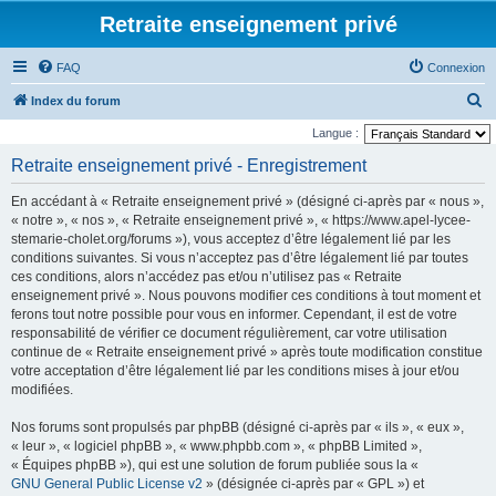
Retraite enseignement privé
FAQ
Connexion
R
Index du forum
e
Langue :
c
Retraite enseignement privé - Enregistrement
h
En accédant à « Retraite enseignement privé » (désigné ci-après par « nous »,
e
« notre », « nos », « Retraite enseignement privé », « https://www.apel-lycee-
r
stemarie-cholet.org/forums »), vous acceptez d’être légalement lié par les
conditions suivantes. Si vous n’acceptez pas d’être légalement lié par toutes
c
ces conditions, alors n’accédez pas et/ou n’utilisez pas « Retraite
h
enseignement privé ». Nous pouvons modifier ces conditions à tout moment et
e
ferons tout notre possible pour vous en informer. Cependant, il est de votre
responsabilité de vérifier ce document régulièrement, car votre utilisation
r
continue de « Retraite enseignement privé » après toute modification constitue
votre acceptation d’être légalement lié par les conditions mises à jour et/ou
modifiées.
Nos forums sont propulsés par phpBB (désigné ci-après par « ils », « eux »,
« leur », « logiciel phpBB », « www.phpbb.com », « phpBB Limited »,
« Équipes phpBB »), qui est une solution de forum publiée sous la «
GNU General Public License v2
» (désignée ci-après par « GPL ») et