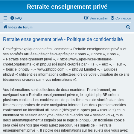
Retraite enseignement privé
FAQ
S’enregistrer
Connexion
R
Index du forum
e
Retraite enseignement privé - Politique de confidentialité
c
h
Ces règles expliquent en détail comment « Retraite enseignement privé » et
ses sociétés affiliées (désignés ci-après par « nous », « notre », « nos »,
e
« Retraite enseignement privé », « https://www.apel-lycee-stemarie-
r
cholet.org/forums ») et phpBB (désigné ci-après par « ils », « eux », « leur »,
« logiciel phpBB », « www.phpbb.com », « phpBB Limited », « Équipes
c
phpBB ») utilisent les informations collectées lors de votre utilisation de ce site
h
(désignées ci-après par « vos informations »).
e
Vos informations sont collectées de deux manières. Premièrement, en
r
naviguant sur « Retraite enseignement privé », le logiciel phpBB créera
plusieurs cookies. Les cookies sont de petits fichiers texte stockés dans les
fichiers temporaires de votre navigateur Internet. Les deux premiers cookies
contiennent un identifiant utilisateur (désigné ci-après par « user-id ») et un
identifiant de session anonyme (désigné ci-après par « session-id »), tous
deux automatiquement assignés par le logiciel phpBB. Un troisième cookie
sera créé une fois que vous aurez parcouru les sujets de « Retraite
enseignement privé ». Il stocke des informations sur les sujets que vous avez