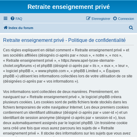
Retraite enseignement privé
FAQ
S’enregistrer
Connexion
R
Index du forum
e
Retraite enseignement privé - Politique de confidentialité
c
h
Ces règles expliquent en détail comment « Retraite enseignement privé » et
ses sociétés affiliées (désignés ci-après par « nous », « notre », « nos »,
e
« Retraite enseignement privé », « https://www.apel-lycee-stemarie-
r
cholet.org/forums ») et phpBB (désigné ci-après par « ils », « eux », « leur »,
« logiciel phpBB », « www.phpbb.com », « phpBB Limited », « Équipes
c
phpBB ») utilisent les informations collectées lors de votre utilisation de ce site
h
(désignées ci-après par « vos informations »).
e
Vos informations sont collectées de deux manières. Premièrement, en
r
naviguant sur « Retraite enseignement privé », le logiciel phpBB créera
plusieurs cookies. Les cookies sont de petits fichiers texte stockés dans les
fichiers temporaires de votre navigateur Internet. Les deux premiers cookies
contiennent un identifiant utilisateur (désigné ci-après par « user-id ») et un
identifiant de session anonyme (désigné ci-après par « session-id »), tous
deux automatiquement assignés par le logiciel phpBB. Un troisième cookie
sera créé une fois que vous aurez parcouru les sujets de « Retraite
enseignement privé ». Il stocke des informations sur les sujets que vous avez