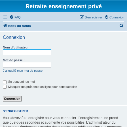
Retraite enseignement privé
FAQ
S’enregistrer
Connexion
R
Index du forum
e
Connexion
c
h
Nom d’utilisateur :
e
r
Mot de passe :
c
J’ai oublié mon mot de passe
h
e
Se souvenir de moi
Masquer ma présence en ligne pour cette session
r
S’ENREGISTRER
Vous devez être enregistré pour vous connecter. L’enregistrement ne prend
que quelques secondes et augmente vos possibilités. L’administrateur du
forum peut également accorder des permissions additionnelles aux membres