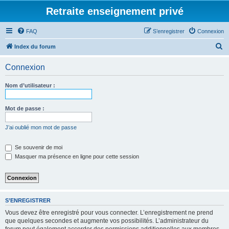
Retraite enseignement privé
FAQ
S’enregistrer
Connexion
R
Index du forum
e
Connexion
c
h
Nom d’utilisateur :
e
r
Mot de passe :
c
J’ai oublié mon mot de passe
h
e
Se souvenir de moi
Masquer ma présence en ligne pour cette session
r
S’ENREGISTRER
Vous devez être enregistré pour vous connecter. L’enregistrement ne prend
que quelques secondes et augmente vos possibilités. L’administrateur du
forum peut également accorder des permissions additionnelles aux membres