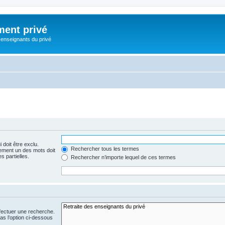
ment privé
 enseignants du privé
 doit être exclu.
Rechercher tous les termes
ement un des mots doit
s partielles.
Rechercher n’importe lequel de ces termes
fectuer une recherche.
s l’option ci-dessous