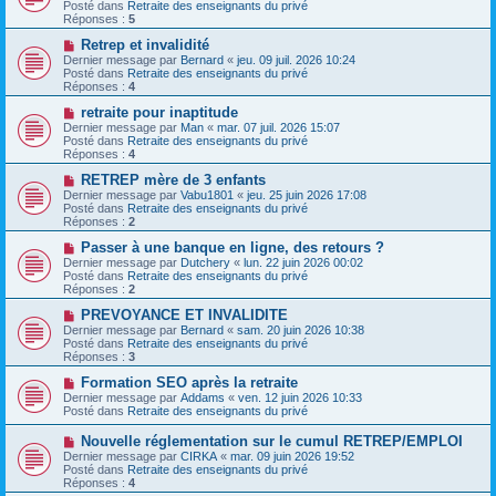
u
Posté dans
Retraite des enseignants du privé
g
m
v
Réponses :
5
e
e
e
s
a
N
Retrep et invalidité
s
u
o
Dernier message par
Bernard
«
jeu. 09 juil. 2026 10:24
a
m
u
Posté dans
Retraite des enseignants du privé
g
e
v
Réponses :
4
e
s
e
s
a
N
retraite pour inaptitude
a
u
o
Dernier message par
Man
«
mar. 07 juil. 2026 15:07
g
m
u
Posté dans
Retraite des enseignants du privé
e
e
v
Réponses :
4
s
e
s
a
N
RETREP mère de 3 enfants
a
u
o
Dernier message par
Vabu1801
«
jeu. 25 juin 2026 17:08
g
m
u
Posté dans
Retraite des enseignants du privé
e
e
v
Réponses :
2
s
e
s
a
N
Passer à une banque en ligne, des retours ?
a
u
o
Dernier message par
Dutchery
«
lun. 22 juin 2026 00:02
g
m
u
Posté dans
Retraite des enseignants du privé
e
e
v
Réponses :
2
s
e
s
a
N
PREVOYANCE ET INVALIDITE
a
u
o
Dernier message par
Bernard
«
sam. 20 juin 2026 10:38
g
m
u
Posté dans
Retraite des enseignants du privé
e
e
v
Réponses :
3
s
e
s
a
N
Formation SEO après la retraite
a
u
o
Dernier message par
Addams
«
ven. 12 juin 2026 10:33
g
m
u
Posté dans
Retraite des enseignants du privé
e
e
v
s
e
N
Nouvelle réglementation sur le cumul RETREP/EMPLOI
s
a
o
Dernier message par
CIRKA
«
mar. 09 juin 2026 19:52
a
u
u
Posté dans
Retraite des enseignants du privé
g
m
v
Réponses :
4
e
e
e