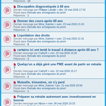
v
g
Réponses :
13
e
e
e
s
a
N
Discopathie diagnostiquée à 68 ans
s
u
o
Dernier message par
Philippe Lahalle
«
dim. 24 mai 2026 17:33
a
m
u
Posté dans
Retraite des enseignants du privé
g
e
v
Réponses :
1
e
s
e
s
a
N
Donner des cours après 60 ans
a
u
o
Dernier message par
Mme_Katrine
«
sam. 23 mai 2026 21:43
g
m
u
Posté dans
Retraite des enseignants du privé
e
e
v
Réponses :
1
s
e
s
a
N
Liquidation des droits
a
u
o
Dernier message par
Mme_Katrine
«
sam. 23 mai 2026 21:41
g
m
u
Posté dans
Retraite des enseignants du privé
e
e
v
Réponses :
8
s
e
s
a
N
certains ici ont tenté le travail à distance après 60 ans ?
a
u
o
Dernier message par
CathyR
«
ven. 22 mai 2026 15:26
g
m
u
Posté dans
Retraite des enseignants du privé
e
e
v
Réponses :
2
s
e
s
a
N
Quelqu'un a déjà géré une PME avant de partir en retraite
a
u
o
?
g
m
u
Dernier message par
CathyR
«
ven. 22 mai 2026 15:17
e
e
v
Posté dans
Retraite des enseignants du privé
s
e
Réponses :
2
s
a
a
u
N
Mutuelle, trimestres, on s'y perd
g
m
o
Dernier message par
Mme_Katrine
«
jeu. 21 mai 2026 20:56
e
e
u
Posté dans
Retraite des enseignants du privé
s
v
Réponses :
1
s
e
a
a
N
Préparer sa retraite autrement avec investissement en
g
u
o
bourse
e
m
u
Dernier message par
Mjson
«
mer. 06 mai 2026 10:33
e
v