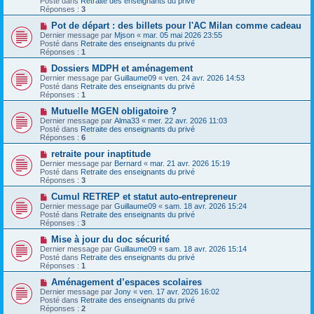
Posté dans
Retraite des enseignants du privé
s
e
Réponses :
3
s
a
a
u
N
Pot de départ : des billets pour l'AC Milan comme cadeau
g
m
o
Dernier message par
Mjson
«
mar. 05 mai 2026 23:55
e
e
u
Posté dans
Retraite des enseignants du privé
s
v
Réponses :
1
s
e
a
a
N
Dossiers MDPH et aménagement
g
u
o
Dernier message par
Guillaume09
«
ven. 24 avr. 2026 14:53
e
m
u
Posté dans
Retraite des enseignants du privé
e
v
Réponses :
1
s
e
s
a
N
Mutuelle MGEN obligatoire ?
a
u
o
Dernier message par
Alma33
«
mer. 22 avr. 2026 11:03
g
m
u
Posté dans
Retraite des enseignants du privé
e
e
v
Réponses :
6
s
e
s
a
N
retraite pour inaptitude
a
u
o
Dernier message par
Bernard
«
mar. 21 avr. 2026 15:19
g
m
u
Posté dans
Retraite des enseignants du privé
e
e
v
Réponses :
3
s
e
s
a
N
Cumul RETREP et statut auto-entrepreneur
a
u
o
Dernier message par
Guillaume09
«
sam. 18 avr. 2026 15:24
g
m
u
Posté dans
Retraite des enseignants du privé
e
e
v
Réponses :
3
s
e
s
a
N
Mise à jour du doc sécurité
a
u
o
Dernier message par
Guillaume09
«
sam. 18 avr. 2026 15:14
g
m
u
Posté dans
Retraite des enseignants du privé
e
e
v
Réponses :
1
s
e
s
a
N
Aménagement d’espaces scolaires
a
u
o
Dernier message par
Jony
«
ven. 17 avr. 2026 16:02
g
m
u
Posté dans
Retraite des enseignants du privé
e
e
v
Réponses :
2
s