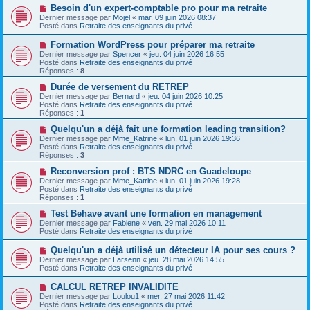
s
a
N
Besoin d'un expert-comptable pro pour ma retraite
s
u
o
Dernier message par
Mojel
«
mar. 09 juin 2026 08:37
a
m
u
Posté dans
Retraite des enseignants du privé
g
e
v
e
s
e
N
Formation WordPress pour préparer ma retraite
s
a
o
Dernier message par
Spencer
«
jeu. 04 juin 2026 16:55
a
u
u
Posté dans
Retraite des enseignants du privé
g
m
v
Réponses :
8
e
e
e
s
a
N
Durée de versement du RETREP
s
u
o
Dernier message par
Bernard
«
jeu. 04 juin 2026 10:25
a
m
u
Posté dans
Retraite des enseignants du privé
g
e
v
Réponses :
1
e
s
e
s
a
N
Quelqu'un a déjà fait une formation leading transition?
a
u
o
Dernier message par
Mme_Katrine
«
lun. 01 juin 2026 19:36
g
m
u
Posté dans
Retraite des enseignants du privé
e
e
v
Réponses :
3
s
e
s
a
N
Reconversion prof : BTS NDRC en Guadeloupe
a
u
o
Dernier message par
Mme_Katrine
«
lun. 01 juin 2026 19:28
g
m
u
Posté dans
Retraite des enseignants du privé
e
e
v
Réponses :
1
s
e
s
a
N
Test Behave avant une formation en management
a
u
o
Dernier message par
Fabiene
«
ven. 29 mai 2026 10:11
g
m
u
Posté dans
Retraite des enseignants du privé
e
e
v
s
e
N
Quelqu'un a déjà utilisé un détecteur IA pour ses cours ?
s
a
o
Dernier message par
Larsenn
«
jeu. 28 mai 2026 14:55
a
u
u
Posté dans
Retraite des enseignants du privé
g
m
v
e
e
e
N
CALCUL RETREP INVALIDITE
s
a
o
s
Dernier message par
Loulou1
«
mer. 27 mai 2026 11:42
u
u
a
Posté dans
Retraite des enseignants du privé
m