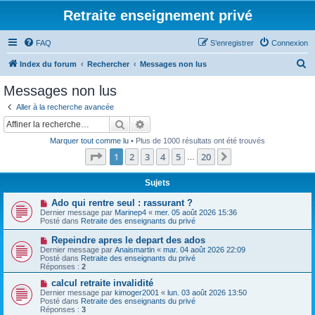
Retraite enseignement privé
FAQ
S’enregistrer
Connexion
R
Index du forum
Rechercher
Messages non lus
e
Messages non lus
c
Aller à la recherche avancée
h
Rechercher
Recherche avancée
e
Marquer tout comme lu
• Plus de 1000 résultats ont été trouvés
r
Page
1
sur
20
1
2
3
4
5
20
Suivante
…
c
h
Sujets
e
N
Ado qui rentre seul : rassurant ?
o
Dernier message par
Marinep4
«
mer. 05 août 2026 15:36
r
u
Posté dans
Retraite des enseignants du privé
v
e
N
Repeindre apres le depart des ados
a
o
Dernier message par
Anaismartin
«
mar. 04 août 2026 22:09
u
u
Posté dans
Retraite des enseignants du privé
m
v
Réponses :
2
e
e
s
a
N
calcul retraite invalidité
s
u
o
Dernier message par
kimoger2001
«
lun. 03 août 2026 13:50
a
m
u
Posté dans
Retraite des enseignants du privé
g
e
v
Réponses :
3
e
s
e