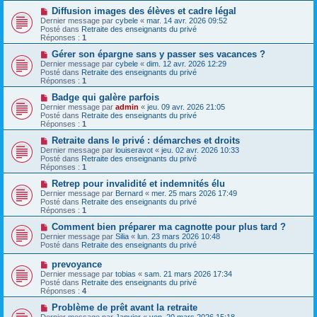
e
s
a
N
Diffusion images des élèves et cadre légal
a
u
o
Dernier message par
cybele
«
mar. 14 avr. 2026 09:52
g
m
u
Posté dans
Retraite des enseignants du privé
e
e
v
Réponses :
1
s
e
s
a
N
Gérer son épargne sans y passer ses vacances ?
a
u
o
Dernier message par
cybele
«
dim. 12 avr. 2026 12:29
g
m
u
Posté dans
Retraite des enseignants du privé
e
e
v
Réponses :
1
s
e
s
a
N
Badge qui galère parfois
a
u
o
Dernier message par
admin
«
jeu. 09 avr. 2026 21:05
g
m
u
Posté dans
Retraite des enseignants du privé
e
e
v
Réponses :
1
s
e
s
a
N
Retraite dans le privé : démarches et droits
a
u
o
Dernier message par
louiseravot
«
jeu. 02 avr. 2026 10:33
g
m
u
Posté dans
Retraite des enseignants du privé
e
e
v
Réponses :
1
s
e
s
a
N
Retrep pour invalidité et indemnités élu
a
u
o
Dernier message par
Bernard
«
mer. 25 mars 2026 17:49
g
m
u
Posté dans
Retraite des enseignants du privé
e
e
v
Réponses :
1
s
e
s
a
N
Comment bien préparer ma cagnotte pour plus tard ?
a
u
o
Dernier message par
Silia
«
lun. 23 mars 2026 10:48
g
m
u
Posté dans
Retraite des enseignants du privé
e
e
v
s
e
N
prevoyance
s
a
o
Dernier message par
tobias
«
sam. 21 mars 2026 17:34
a
u
u
Posté dans
Retraite des enseignants du privé
g
m
v
Réponses :
4
e
e
e
s
a
N
Problème de prêt avant la retraite
s
u
o