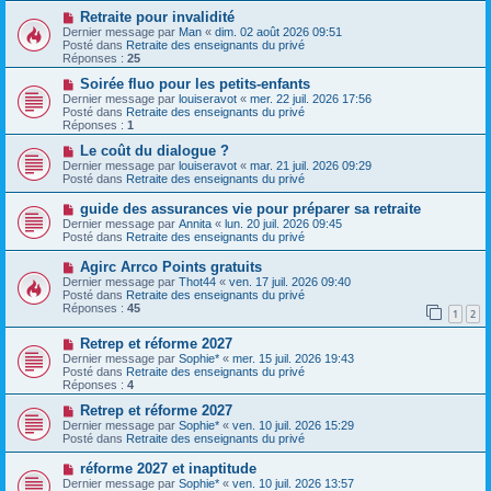
s
a
N
Retraite pour invalidité
a
u
o
Dernier message par
Man
«
dim. 02 août 2026 09:51
g
m
u
Posté dans
Retraite des enseignants du privé
e
e
v
Réponses :
25
s
e
s
a
N
Soirée fluo pour les petits-enfants
a
u
o
Dernier message par
louiseravot
«
mer. 22 juil. 2026 17:56
g
m
u
Posté dans
Retraite des enseignants du privé
e
e
v
Réponses :
1
s
e
s
a
N
Le coût du dialogue ?
a
u
o
Dernier message par
louiseravot
«
mar. 21 juil. 2026 09:29
g
m
u
Posté dans
Retraite des enseignants du privé
e
e
v
s
e
N
guide des assurances vie pour préparer sa retraite
s
a
o
Dernier message par
Annita
«
lun. 20 juil. 2026 09:45
a
u
u
Posté dans
Retraite des enseignants du privé
g
m
v
e
e
e
N
Agirc Arrco Points gratuits
s
a
o
s
Dernier message par
Thot44
«
ven. 17 juil. 2026 09:40
u
u
a
Posté dans
Retraite des enseignants du privé
m
v
g
Réponses :
45
e
1
2
e
e
s
a
s
N
Retrep et réforme 2027
u
a
o
m
Dernier message par
Sophie*
«
mer. 15 juil. 2026 19:43
g
u
e
Posté dans
Retraite des enseignants du privé
e
v
s
Réponses :
4
e
s
a
N
a
Retrep et réforme 2027
u
o
g
Dernier message par
Sophie*
«
ven. 10 juil. 2026 15:29
m
u
e
Posté dans
Retraite des enseignants du privé
e
v
s
e
N
réforme 2027 et inaptitude
s
a
o
Dernier message par
Sophie*
«
ven. 10 juil. 2026 13:57
a
u