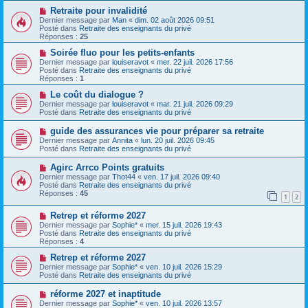
s
a
N
Retraite pour invalidité
a
u
o
Dernier message par
Man
«
dim. 02 août 2026 09:51
g
m
u
Posté dans
Retraite des enseignants du privé
e
e
v
Réponses :
25
s
e
s
a
N
Soirée fluo pour les petits-enfants
a
u
o
Dernier message par
louiseravot
«
mer. 22 juil. 2026 17:56
g
m
u
Posté dans
Retraite des enseignants du privé
e
e
v
Réponses :
1
s
e
s
a
N
Le coût du dialogue ?
a
u
o
Dernier message par
louiseravot
«
mar. 21 juil. 2026 09:29
g
m
u
Posté dans
Retraite des enseignants du privé
e
e
v
s
e
N
guide des assurances vie pour préparer sa retraite
s
a
o
Dernier message par
Annita
«
lun. 20 juil. 2026 09:45
a
u
u
Posté dans
Retraite des enseignants du privé
g
m
v
e
e
e
N
Agirc Arrco Points gratuits
s
a
o
s
Dernier message par
Thot44
«
ven. 17 juil. 2026 09:40
u
u
a
Posté dans
Retraite des enseignants du privé
m
v
g
Réponses :
45
e
1
2
e
e
s
a
s
N
Retrep et réforme 2027
u
a
o
m
Dernier message par
Sophie*
«
mer. 15 juil. 2026 19:43
g
u
e
Posté dans
Retraite des enseignants du privé
e
v
s
Réponses :
4
e
s
a
N
a
Retrep et réforme 2027
u
o
g
Dernier message par
Sophie*
«
ven. 10 juil. 2026 15:29
m
u
e
Posté dans
Retraite des enseignants du privé
e
v
s
e
N
réforme 2027 et inaptitude
s
a
o
Dernier message par
Sophie*
«
ven. 10 juil. 2026 13:57
a
u