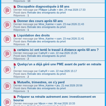
v
g
Réponses :
13
e
e
e
s
a
N
Discopathie diagnostiquée à 68 ans
s
u
o
Dernier message par
Philippe Lahalle
«
dim. 24 mai 2026 17:33
a
m
u
Posté dans
Retraite des enseignants du privé
g
e
v
Réponses :
1
e
s
e
s
a
N
Donner des cours après 60 ans
a
u
o
Dernier message par
Mme_Katrine
«
sam. 23 mai 2026 21:43
g
m
u
Posté dans
Retraite des enseignants du privé
e
e
v
Réponses :
1
s
e
s
a
N
Liquidation des droits
a
u
o
Dernier message par
Mme_Katrine
«
sam. 23 mai 2026 21:41
g
m
u
Posté dans
Retraite des enseignants du privé
e
e
v
Réponses :
8
s
e
s
a
N
certains ici ont tenté le travail à distance après 60 ans ?
a
u
o
Dernier message par
CathyR
«
ven. 22 mai 2026 15:26
g
m
u
Posté dans
Retraite des enseignants du privé
e
e
v
Réponses :
2
s
e
s
a
N
Quelqu'un a déjà géré une PME avant de partir en retraite
a
u
o
?
g
m
u
Dernier message par
CathyR
«
ven. 22 mai 2026 15:17
e
e
v
Posté dans
Retraite des enseignants du privé
s
e
Réponses :
2
s
a
a
u
N
Mutuelle, trimestres, on s'y perd
g
m
o
Dernier message par
Mme_Katrine
«
jeu. 21 mai 2026 20:56
e
e
u
Posté dans
Retraite des enseignants du privé
s
v
Réponses :
1
s
e
a
a
N
Préparer sa retraite autrement avec investissement en
g
u
o
bourse
e
m
u
Dernier message par
Mjson
«
mer. 06 mai 2026 10:33
e
v