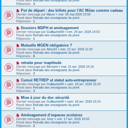
Posté dans
Retraite des enseignants du privé
s
e
Réponses :
3
s
a
a
u
N
Pot de départ : des billets pour l'AC Milan comme cadeau
g
m
o
Dernier message par
Mjson
«
mar. 05 mai 2026 23:55
e
e
u
Posté dans
Retraite des enseignants du privé
s
v
Réponses :
1
s
e
a
a
N
Dossiers MDPH et aménagement
g
u
o
Dernier message par
Guillaume09
«
ven. 24 avr. 2026 14:53
e
m
u
Posté dans
Retraite des enseignants du privé
e
v
Réponses :
1
s
e
s
a
N
Mutuelle MGEN obligatoire ?
a
u
o
Dernier message par
Alma33
«
mer. 22 avr. 2026 11:03
g
m
u
Posté dans
Retraite des enseignants du privé
e
e
v
Réponses :
6
s
e
s
a
N
retraite pour inaptitude
a
u
o
Dernier message par
Bernard
«
mar. 21 avr. 2026 15:19
g
m
u
Posté dans
Retraite des enseignants du privé
e
e
v
Réponses :
3
s
e
s
a
N
Cumul RETREP et statut auto-entrepreneur
a
u
o
Dernier message par
Guillaume09
«
sam. 18 avr. 2026 15:24
g
m
u
Posté dans
Retraite des enseignants du privé
e
e
v
Réponses :
3
s
e
s
a
N
Mise à jour du doc sécurité
a
u
o
Dernier message par
Guillaume09
«
sam. 18 avr. 2026 15:14
g
m
u
Posté dans
Retraite des enseignants du privé
e
e
v
Réponses :
1
s
e
s
a
N
Aménagement d’espaces scolaires
a
u
o
Dernier message par
Jony
«
ven. 17 avr. 2026 16:02
g
m
u
Posté dans
Retraite des enseignants du privé
e
e
v
Réponses :
2
s