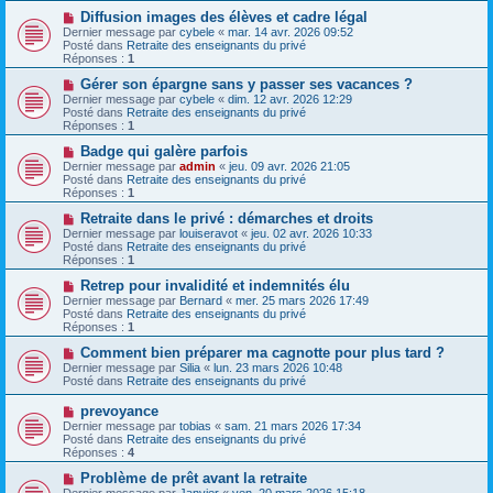
e
s
a
N
Diffusion images des élèves et cadre légal
a
u
o
Dernier message par
cybele
«
mar. 14 avr. 2026 09:52
g
m
u
Posté dans
Retraite des enseignants du privé
e
e
v
Réponses :
1
s
e
s
a
N
Gérer son épargne sans y passer ses vacances ?
a
u
o
Dernier message par
cybele
«
dim. 12 avr. 2026 12:29
g
m
u
Posté dans
Retraite des enseignants du privé
e
e
v
Réponses :
1
s
e
s
a
N
Badge qui galère parfois
a
u
o
Dernier message par
admin
«
jeu. 09 avr. 2026 21:05
g
m
u
Posté dans
Retraite des enseignants du privé
e
e
v
Réponses :
1
s
e
s
a
N
Retraite dans le privé : démarches et droits
a
u
o
Dernier message par
louiseravot
«
jeu. 02 avr. 2026 10:33
g
m
u
Posté dans
Retraite des enseignants du privé
e
e
v
Réponses :
1
s
e
s
a
N
Retrep pour invalidité et indemnités élu
a
u
o
Dernier message par
Bernard
«
mer. 25 mars 2026 17:49
g
m
u
Posté dans
Retraite des enseignants du privé
e
e
v
Réponses :
1
s
e
s
a
N
Comment bien préparer ma cagnotte pour plus tard ?
a
u
o
Dernier message par
Silia
«
lun. 23 mars 2026 10:48
g
m
u
Posté dans
Retraite des enseignants du privé
e
e
v
s
e
N
prevoyance
s
a
o
Dernier message par
tobias
«
sam. 21 mars 2026 17:34
a
u
u
Posté dans
Retraite des enseignants du privé
g
m
v
Réponses :
4
e
e
e
s
a
N
Problème de prêt avant la retraite
s
u
o