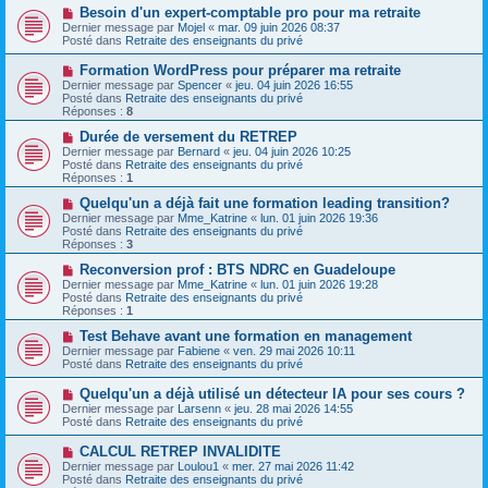
s
a
N
Besoin d'un expert-comptable pro pour ma retraite
s
u
o
Dernier message par
Mojel
«
mar. 09 juin 2026 08:37
a
m
u
Posté dans
Retraite des enseignants du privé
g
e
v
e
s
e
N
Formation WordPress pour préparer ma retraite
s
a
o
Dernier message par
Spencer
«
jeu. 04 juin 2026 16:55
a
u
u
Posté dans
Retraite des enseignants du privé
g
m
v
Réponses :
8
e
e
e
s
a
N
Durée de versement du RETREP
s
u
o
Dernier message par
Bernard
«
jeu. 04 juin 2026 10:25
a
m
u
Posté dans
Retraite des enseignants du privé
g
e
v
Réponses :
1
e
s
e
s
a
N
Quelqu'un a déjà fait une formation leading transition?
a
u
o
Dernier message par
Mme_Katrine
«
lun. 01 juin 2026 19:36
g
m
u
Posté dans
Retraite des enseignants du privé
e
e
v
Réponses :
3
s
e
s
a
N
Reconversion prof : BTS NDRC en Guadeloupe
a
u
o
Dernier message par
Mme_Katrine
«
lun. 01 juin 2026 19:28
g
m
u
Posté dans
Retraite des enseignants du privé
e
e
v
Réponses :
1
s
e
s
a
N
Test Behave avant une formation en management
a
u
o
Dernier message par
Fabiene
«
ven. 29 mai 2026 10:11
g
m
u
Posté dans
Retraite des enseignants du privé
e
e
v
s
e
N
Quelqu'un a déjà utilisé un détecteur IA pour ses cours ?
s
a
o
Dernier message par
Larsenn
«
jeu. 28 mai 2026 14:55
a
u
u
Posté dans
Retraite des enseignants du privé
g
m
v
e
e
e
N
CALCUL RETREP INVALIDITE
s
a
o
s
Dernier message par
Loulou1
«
mer. 27 mai 2026 11:42
u
u
a
Posté dans
Retraite des enseignants du privé
m