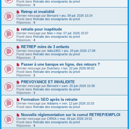
u
Posté dans
Retraite des enseignants du privé
g
m
v
Réponses :
5
e
e
e
s
a
N
Retrep et invalidité
s
u
o
Dernier message par
Bernard
«
jeu. 09 juil. 2026 10:24
a
m
u
Posté dans
Retraite des enseignants du privé
g
e
v
Réponses :
4
e
s
e
s
a
N
retraite pour inaptitude
a
u
o
Dernier message par
Man
«
mar. 07 juil. 2026 15:07
g
m
u
Posté dans
Retraite des enseignants du privé
e
e
v
Réponses :
4
s
e
s
a
N
RETREP mère de 3 enfants
a
u
o
Dernier message par
Vabu1801
«
jeu. 25 juin 2026 17:08
g
m
u
Posté dans
Retraite des enseignants du privé
e
e
v
Réponses :
2
s
e
s
a
N
Passer à une banque en ligne, des retours ?
a
u
o
Dernier message par
Dutchery
«
lun. 22 juin 2026 00:02
g
m
u
Posté dans
Retraite des enseignants du privé
e
e
v
Réponses :
2
s
e
s
a
N
PREVOYANCE ET INVALIDITE
a
u
o
Dernier message par
Bernard
«
sam. 20 juin 2026 10:38
g
m
u
Posté dans
Retraite des enseignants du privé
e
e
v
Réponses :
3
s
e
s
a
N
Formation SEO après la retraite
a
u
o
Dernier message par
Addams
«
ven. 12 juin 2026 10:33
g
m
u
Posté dans
Retraite des enseignants du privé
e
e
v
s
e
N
Nouvelle réglementation sur le cumul RETREP/EMPLOI
s
a
o
Dernier message par
CIRKA
«
mar. 09 juin 2026 19:52
a
u
u
Posté dans
Retraite des enseignants du privé
g
m
v
Réponses :
4
e
e
e