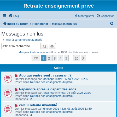
Retraite enseignement privé
FAQ
S’enregistrer
Connexion
R
Index du forum
Rechercher
Messages non lus
e
Messages non lus
c
Aller à la recherche avancée
h
Rechercher
Recherche avancée
e
Marquer tout comme lu
• Plus de 1000 résultats ont été trouvés
r
Page
1
sur
20
1
2
3
4
5
20
Suivante
…
c
h
Sujets
e
N
Ado qui rentre seul : rassurant ?
o
Dernier message par
Marinep4
«
mer. 05 août 2026 15:36
r
u
Posté dans
Retraite des enseignants du privé
v
e
N
Repeindre apres le depart des ados
a
o
Dernier message par
Anaismartin
«
mar. 04 août 2026 22:09
u
u
Posté dans
Retraite des enseignants du privé
m
v
Réponses :
2
e
e
s
a
N
calcul retraite invalidité
s
u
o
Dernier message par
kimoger2001
«
lun. 03 août 2026 13:50
a
m
u
Posté dans
Retraite des enseignants du privé
g
e
v
Réponses :
3
e
s
e