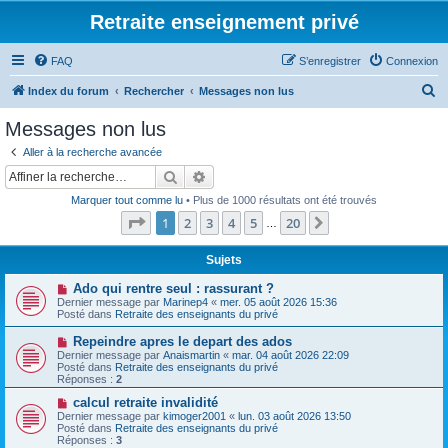
Retraite enseignement privé
FAQ
S’enregistrer
Connexion
R
Index du forum
Rechercher
Messages non lus
e
Messages non lus
c
Aller à la recherche avancée
h
Rechercher
Recherche avancée
e
Marquer tout comme lu
• Plus de 1000 résultats ont été trouvés
r
Page
1
sur
20
1
2
3
4
5
20
Suivante
…
c
h
Sujets
e
N
Ado qui rentre seul : rassurant ?
o
Dernier message par
Marinep4
«
mer. 05 août 2026 15:36
r
u
Posté dans
Retraite des enseignants du privé
v
e
N
Repeindre apres le depart des ados
a
o
Dernier message par
Anaismartin
«
mar. 04 août 2026 22:09
u
u
Posté dans
Retraite des enseignants du privé
m
v
Réponses :
2
e
e
s
a
N
calcul retraite invalidité
s
u
o
Dernier message par
kimoger2001
«
lun. 03 août 2026 13:50
a
m
u
Posté dans
Retraite des enseignants du privé
g
e
v
Réponses :
3
e
s
e