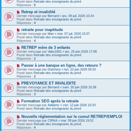
u
Posté dans
Retraite des enseignants du privé
g
m
v
Réponses :
5
e
e
e
s
a
N
Retrep et invalidité
s
u
o
Dernier message par
Bernard
«
jeu. 09 juil. 2026 10:24
a
m
u
Posté dans
Retraite des enseignants du privé
g
e
v
Réponses :
4
e
s
e
s
a
N
retraite pour inaptitude
a
u
o
Dernier message par
Man
«
mar. 07 juil. 2026 15:07
g
m
u
Posté dans
Retraite des enseignants du privé
e
e
v
Réponses :
4
s
e
s
a
N
RETREP mère de 3 enfants
a
u
o
Dernier message par
Vabu1801
«
jeu. 25 juin 2026 17:08
g
m
u
Posté dans
Retraite des enseignants du privé
e
e
v
Réponses :
2
s
e
s
a
N
Passer à une banque en ligne, des retours ?
a
u
o
Dernier message par
Dutchery
«
lun. 22 juin 2026 00:02
g
m
u
Posté dans
Retraite des enseignants du privé
e
e
v
Réponses :
2
s
e
s
a
N
PREVOYANCE ET INVALIDITE
a
u
o
Dernier message par
Bernard
«
sam. 20 juin 2026 10:38
g
m
u
Posté dans
Retraite des enseignants du privé
e
e
v
Réponses :
3
s
e
s
a
N
Formation SEO après la retraite
a
u
o
Dernier message par
Addams
«
ven. 12 juin 2026 10:33
g
m
u
Posté dans
Retraite des enseignants du privé
e
e
v
s
e
N
Nouvelle réglementation sur le cumul RETREP/EMPLOI
s
a
o
Dernier message par
CIRKA
«
mar. 09 juin 2026 19:52
a
u
u
Posté dans
Retraite des enseignants du privé
g
m
v
Réponses :
4
e
e
e