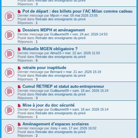
Posté dans
Retraite des enseignants du privé
s
e
Réponses :
3
s
a
a
u
N
Pot de départ : des billets pour l'AC Milan comme cadeau
g
m
o
Dernier message par
Mjson
«
mar. 05 mai 2026 23:55
e
e
u
Posté dans
Retraite des enseignants du privé
s
v
Réponses :
1
s
e
a
a
N
Dossiers MDPH et aménagement
g
u
o
Dernier message par
Guillaume09
«
ven. 24 avr. 2026 14:53
e
m
u
Posté dans
Retraite des enseignants du privé
e
v
Réponses :
1
s
e
s
a
N
Mutuelle MGEN obligatoire ?
a
u
o
Dernier message par
Alma33
«
mer. 22 avr. 2026 11:03
g
m
u
Posté dans
Retraite des enseignants du privé
e
e
v
Réponses :
6
s
e
s
a
N
retraite pour inaptitude
a
u
o
Dernier message par
Bernard
«
mar. 21 avr. 2026 15:19
g
m
u
Posté dans
Retraite des enseignants du privé
e
e
v
Réponses :
3
s
e
s
a
N
Cumul RETREP et statut auto-entrepreneur
a
u
o
Dernier message par
Guillaume09
«
sam. 18 avr. 2026 15:24
g
m
u
Posté dans
Retraite des enseignants du privé
e
e
v
Réponses :
3
s
e
s
a
N
Mise à jour du doc sécurité
a
u
o
Dernier message par
Guillaume09
«
sam. 18 avr. 2026 15:14
g
m
u
Posté dans
Retraite des enseignants du privé
e
e
v
Réponses :
1
s
e
s
a
N
Aménagement d’espaces scolaires
a
u
o
Dernier message par
Jony
«
ven. 17 avr. 2026 16:02
g
m
u
Posté dans
Retraite des enseignants du privé
e
e
v
Réponses :
2
s