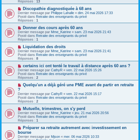
v
g
Réponses :
13
e
e
e
s
a
N
Discopathie diagnostiquée à 68 ans
s
u
o
Dernier message par
Philippe Lahalle
«
dim. 24 mai 2026 17:33
a
m
u
Posté dans
Retraite des enseignants du privé
g
e
v
Réponses :
1
e
s
e
s
a
N
Donner des cours après 60 ans
a
u
o
Dernier message par
Mme_Katrine
«
sam. 23 mai 2026 21:43
g
m
u
Posté dans
Retraite des enseignants du privé
e
e
v
Réponses :
1
s
e
s
a
N
Liquidation des droits
a
u
o
Dernier message par
Mme_Katrine
«
sam. 23 mai 2026 21:41
g
m
u
Posté dans
Retraite des enseignants du privé
e
e
v
Réponses :
8
s
e
s
a
N
certains ici ont tenté le travail à distance après 60 ans ?
a
u
o
Dernier message par
CathyR
«
ven. 22 mai 2026 15:26
g
m
u
Posté dans
Retraite des enseignants du privé
e
e
v
Réponses :
2
s
e
s
a
N
Quelqu'un a déjà géré une PME avant de partir en retraite
a
u
o
?
g
m
u
Dernier message par
CathyR
«
ven. 22 mai 2026 15:17
e
e
v
Posté dans
Retraite des enseignants du privé
s
e
Réponses :
2
s
a
a
u
N
Mutuelle, trimestres, on s'y perd
g
m
o
Dernier message par
Mme_Katrine
«
jeu. 21 mai 2026 20:56
e
e
u
Posté dans
Retraite des enseignants du privé
s
v
Réponses :
1
s
e
a
a
N
Préparer sa retraite autrement avec investissement en
g
u
o
bourse
e
m
u
Dernier message par
Mjson
«
mer. 06 mai 2026 10:33
e
v