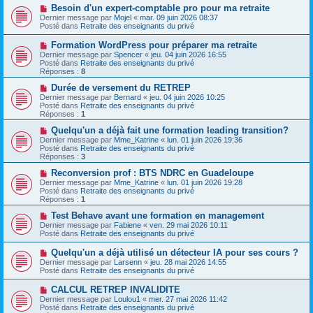
s
a
N
Besoin d'un expert-comptable pro pour ma retraite
s
u
o
Dernier message par
Mojel
«
mar. 09 juin 2026 08:37
a
m
u
Posté dans
Retraite des enseignants du privé
g
e
v
e
s
e
N
Formation WordPress pour préparer ma retraite
s
a
o
Dernier message par
Spencer
«
jeu. 04 juin 2026 16:55
a
u
u
Posté dans
Retraite des enseignants du privé
g
m
v
Réponses :
8
e
e
e
s
a
N
Durée de versement du RETREP
s
u
o
Dernier message par
Bernard
«
jeu. 04 juin 2026 10:25
a
m
u
Posté dans
Retraite des enseignants du privé
g
e
v
Réponses :
1
e
s
e
s
a
N
Quelqu'un a déjà fait une formation leading transition?
a
u
o
Dernier message par
Mme_Katrine
«
lun. 01 juin 2026 19:36
g
m
u
Posté dans
Retraite des enseignants du privé
e
e
v
Réponses :
3
s
e
s
a
N
Reconversion prof : BTS NDRC en Guadeloupe
a
u
o
Dernier message par
Mme_Katrine
«
lun. 01 juin 2026 19:28
g
m
u
Posté dans
Retraite des enseignants du privé
e
e
v
Réponses :
1
s
e
s
a
N
Test Behave avant une formation en management
a
u
o
Dernier message par
Fabiene
«
ven. 29 mai 2026 10:11
g
m
u
Posté dans
Retraite des enseignants du privé
e
e
v
s
e
N
Quelqu'un a déjà utilisé un détecteur IA pour ses cours ?
s
a
o
Dernier message par
Larsenn
«
jeu. 28 mai 2026 14:55
a
u
u
Posté dans
Retraite des enseignants du privé
g
m
v
e
e
e
N
CALCUL RETREP INVALIDITE
s
a
o
s
Dernier message par
Loulou1
«
mer. 27 mai 2026 11:42
u
u
a
Posté dans
Retraite des enseignants du privé
m