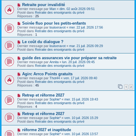
s
a
N
Retraite pour invalidité
a
u
o
Dernier message par
Man
«
dim. 02 août 2026 09:51
g
m
u
Posté dans
Retraite des enseignants du privé
e
e
v
Réponses :
25
s
e
s
a
N
Soirée fluo pour les petits-enfants
a
u
o
Dernier message par
louiseravot
«
mer. 22 juil. 2026 17:56
g
m
u
Posté dans
Retraite des enseignants du privé
e
e
v
Réponses :
1
s
e
s
a
N
Le coût du dialogue ?
a
u
o
Dernier message par
louiseravot
«
mar. 21 juil. 2026 09:29
g
m
u
Posté dans
Retraite des enseignants du privé
e
e
v
s
e
N
guide des assurances vie pour préparer sa retraite
s
a
o
Dernier message par
Annita
«
lun. 20 juil. 2026 09:45
a
u
u
Posté dans
Retraite des enseignants du privé
g
m
v
e
e
e
N
Agirc Arrco Points gratuits
s
a
o
s
Dernier message par
Thot44
«
ven. 17 juil. 2026 09:40
u
u
a
Posté dans
Retraite des enseignants du privé
m
v
g
Réponses :
45
e
1
2
e
e
s
a
s
N
Retrep et réforme 2027
u
a
o
m
Dernier message par
Sophie*
«
mer. 15 juil. 2026 19:43
g
u
e
Posté dans
Retraite des enseignants du privé
e
v
s
Réponses :
4
e
s
a
N
a
Retrep et réforme 2027
u
o
g
Dernier message par
Sophie*
«
ven. 10 juil. 2026 15:29
m
u
e
Posté dans
Retraite des enseignants du privé
e
v
s
e
N
réforme 2027 et inaptitude
s
a
o
Dernier message par
Sophie*
«
ven. 10 juil. 2026 13:57
a
u