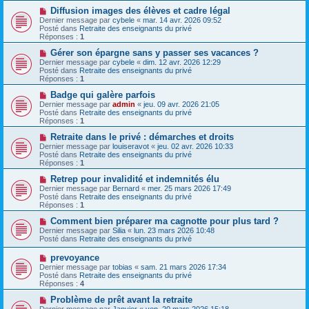
e
s
a
N
Diffusion images des élèves et cadre légal
a
u
o
Dernier message par
cybele
«
mar. 14 avr. 2026 09:52
g
m
u
Posté dans
Retraite des enseignants du privé
e
e
v
Réponses :
1
s
e
s
a
N
Gérer son épargne sans y passer ses vacances ?
a
u
o
Dernier message par
cybele
«
dim. 12 avr. 2026 12:29
g
m
u
Posté dans
Retraite des enseignants du privé
e
e
v
Réponses :
1
s
e
s
a
N
Badge qui galère parfois
a
u
o
Dernier message par
admin
«
jeu. 09 avr. 2026 21:05
g
m
u
Posté dans
Retraite des enseignants du privé
e
e
v
Réponses :
1
s
e
s
a
N
Retraite dans le privé : démarches et droits
a
u
o
Dernier message par
louiseravot
«
jeu. 02 avr. 2026 10:33
g
m
u
Posté dans
Retraite des enseignants du privé
e
e
v
Réponses :
1
s
e
s
a
N
Retrep pour invalidité et indemnités élu
a
u
o
Dernier message par
Bernard
«
mer. 25 mars 2026 17:49
g
m
u
Posté dans
Retraite des enseignants du privé
e
e
v
Réponses :
1
s
e
s
a
N
Comment bien préparer ma cagnotte pour plus tard ?
a
u
o
Dernier message par
Silia
«
lun. 23 mars 2026 10:48
g
m
u
Posté dans
Retraite des enseignants du privé
e
e
v
s
e
N
prevoyance
s
a
o
Dernier message par
tobias
«
sam. 21 mars 2026 17:34
a
u
u
Posté dans
Retraite des enseignants du privé
g
m
v
Réponses :
4
e
e
e
s
a
N
Problème de prêt avant la retraite
s
u
o