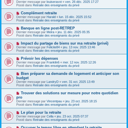
o
s
Dernier message par
louiseravot
«
ven. 26 déc. 2025 17:27
u
u
a
Posté dans
Retraite des enseignants du privé
m
v
g
e
e
e
N
Complément retraite
s
a
o
s
Dernier message par
Harald
«
lun. 15 déc. 2025 15:52
u
u
a
Posté dans
Retraite des enseignants du privé
m
v
g
e
e
e
N
Banque en ligne post-RETREP
s
a
o
s
Dernier message par
Meira
«
jeu. 11 déc. 2025 05:35
u
u
a
Posté dans
Retraite des enseignants du privé
m
v
g
e
e
e
N
Impact du partage de biens sur ma retraite (privé)
s
a
o
s
Dernier message par
Felicite84
«
jeu. 13 nov. 2025 13:46
u
u
a
Posté dans
Retraite des enseignants du privé
m
v
g
e
e
e
N
Prévoir les dépenses
s
a
o
s
Dernier message par
Franklin6
«
mer. 12 nov. 2025 12:26
u
u
a
Posté dans
Retraite des enseignants du privé
m
v
g
e
e
e
N
Bien préparer sa demande de logement et anticiper son
s
a
o
s
budget
u
u
a
Dernier message par
m
LandryD
«
ven. 31 oct. 2025 13:49
v
g
Posté dans
e
Retraite des enseignants du privé
e
e
s
a
s
N
Trouver des solutions sur mesure pour notre quotidien
u
a
o
pro
m
g
u
e
Dernier message par
Vincentpau
«
jeu. 23 oct. 2025 18:15
e
v
s
Posté dans
Retraite des enseignants du privé
e
s
a
a
N
Le plan pour la retraite
u
g
o
Dernier message par
m
Cella
«
jeu. 23 oct. 2025 07:37
e
u
Posté dans
e
Retraite des enseignants du privé
v
s
e
s
N
Occuper le temps libre en attendant la retraite