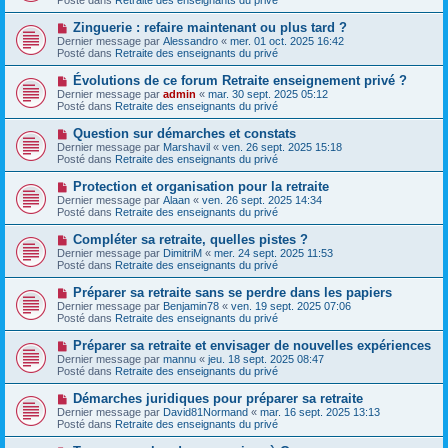
m
v
g
e
e
e
N
Zinguerie : refaire maintenant ou plus tard ?
s
a
o
s
Dernier message par
Alessandro
«
mer. 01 oct. 2025 16:42
u
u
a
Posté dans
Retraite des enseignants du privé
m
v
g
e
e
e
N
Évolutions de ce forum Retraite enseignement privé ?
s
a
o
s
Dernier message par
admin
«
mar. 30 sept. 2025 05:12
u
u
a
Posté dans
Retraite des enseignants du privé
m
v
g
e
e
e
N
Question sur démarches et constats
s
a
o
s
Dernier message par
Marshavil
«
ven. 26 sept. 2025 15:18
u
u
a
Posté dans
Retraite des enseignants du privé
m
v
g
e
e
e
N
Protection et organisation pour la retraite
s
a
o
s
Dernier message par
Alaan
«
ven. 26 sept. 2025 14:34
u
u
a
Posté dans
Retraite des enseignants du privé
m
v
g
e
e
e
N
Compléter sa retraite, quelles pistes ?
s
a
o
s
Dernier message par
DimitriM
«
mer. 24 sept. 2025 11:53
u
u
a
Posté dans
Retraite des enseignants du privé
m
v
g
e
e
e
N
Préparer sa retraite sans se perdre dans les papiers
s
a
o
s
Dernier message par
Benjamin78
«
ven. 19 sept. 2025 07:06
u
u
a
Posté dans
Retraite des enseignants du privé
m
v
g
e
e
e
N
Préparer sa retraite et envisager de nouvelles expériences
s
a
o
s
Dernier message par
mannu
«
jeu. 18 sept. 2025 08:47
u
u
a
Posté dans
Retraite des enseignants du privé
m
v
g
e
e
e
N
Démarches juridiques pour préparer sa retraite
s
a
o
s
Dernier message par
David81Normand
«
mar. 16 sept. 2025 13:13
u
u
a
Posté dans
Retraite des enseignants du privé
m
v
g
e
e
e