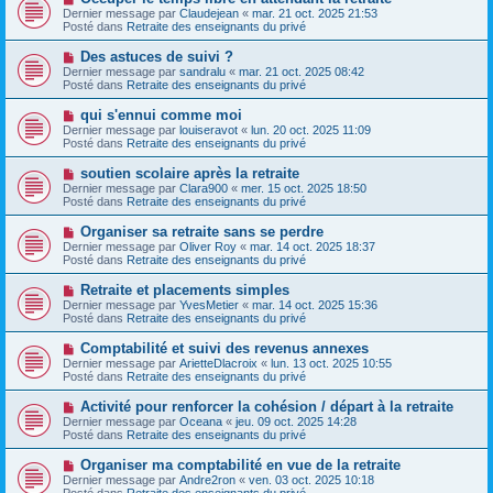
a
a
o
Dernier message par
Claudejean
«
mar. 21 oct. 2025 21:53
u
g
u
Posté dans
Retraite des enseignants du privé
m
e
v
e
e
N
Des astuces de suivi ?
s
a
o
s
Dernier message par
sandralu
«
mar. 21 oct. 2025 08:42
u
u
a
Posté dans
Retraite des enseignants du privé
m
v
g
e
e
e
N
qui s'ennui comme moi
s
a
o
s
Dernier message par
louiseravot
«
lun. 20 oct. 2025 11:09
u
u
a
Posté dans
Retraite des enseignants du privé
m
v
g
e
e
e
N
soutien scolaire après la retraite
s
a
o
s
Dernier message par
Clara900
«
mer. 15 oct. 2025 18:50
u
u
a
Posté dans
Retraite des enseignants du privé
m
v
g
e
e
e
N
Organiser sa retraite sans se perdre
s
a
o
s
Dernier message par
Oliver Roy
«
mar. 14 oct. 2025 18:37
u
u
a
Posté dans
Retraite des enseignants du privé
m
v
g
e
e
e
N
Retraite et placements simples
s
a
o
s
Dernier message par
YvesMetier
«
mar. 14 oct. 2025 15:36
u
u
a
Posté dans
Retraite des enseignants du privé
m
v
g
e
e
e
N
Comptabilité et suivi des revenus annexes
s
a
o
s
Dernier message par
ArietteDlacroix
«
lun. 13 oct. 2025 10:55
u
u
a
Posté dans
Retraite des enseignants du privé
m
v
g
e
e
e
N
Activité pour renforcer la cohésion / départ à la retraite
s
a
o
s
Dernier message par
Oceana
«
jeu. 09 oct. 2025 14:28
u
u
a
Posté dans
Retraite des enseignants du privé
m
v
g
e
e
e
N
Organiser ma comptabilité en vue de la retraite
s
a
o
s
Dernier message par
Andre2ron
«
ven. 03 oct. 2025 10:18
u
u
a
Posté dans
Retraite des enseignants du privé