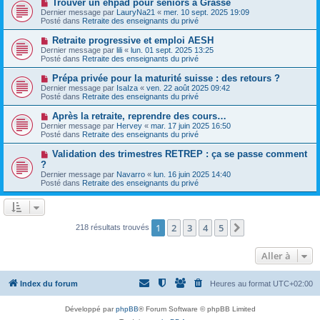
N
Trouver un ehpad pour seniors à Grasse
s
a
o
s
Dernier message par
LauryNa21
«
mer. 10 sept. 2025 19:09
u
u
a
Posté dans
Retraite des enseignants du privé
m
v
g
e
e
e
N
Retraite progressive et emploi AESH
s
a
o
s
Dernier message par
lili
«
lun. 01 sept. 2025 13:25
u
u
a
Posté dans
Retraite des enseignants du privé
m
v
g
e
e
e
N
Prépa privée pour la maturité suisse : des retours ?
s
a
o
s
Dernier message par
IsaIza
«
ven. 22 août 2025 09:42
u
u
a
Posté dans
Retraite des enseignants du privé
m
v
g
e
e
e
N
Après la retraite, reprendre des cours…
s
a
o
s
Dernier message par
Hervey
«
mar. 17 juin 2025 16:50
u
u
a
Posté dans
Retraite des enseignants du privé
m
v
g
e
e
e
N
Validation des trimestres RETREP : ça se passe comment
s
a
o
s
?
u
u
a
Dernier message par
m
Navarro
«
lun. 16 juin 2025 14:40
v
g
Posté dans
e
Retraite des enseignants du privé
e
e
s
a
s
u
a
m
g
e
e
1
2
3
4
5
Suivante
218 résultats trouvés
s
s
a
Aller à
g
e
Index du forum
Heures au format
UTC+02:00
Développé par
phpBB
® Forum Software © phpBB Limited