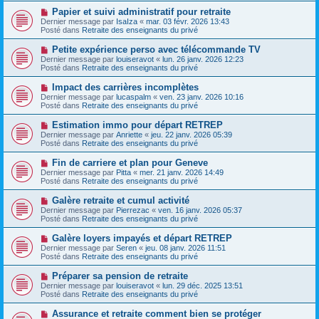
e
e
e
N
Papier et suivi administratif pour retraite
s
a
o
s
Dernier message par
IsaIza
«
mar. 03 févr. 2026 13:43
u
u
a
Posté dans
Retraite des enseignants du privé
m
v
g
e
e
e
N
Petite expérience perso avec télécommande TV
s
a
o
s
Dernier message par
louiseravot
«
lun. 26 janv. 2026 12:23
u
u
a
Posté dans
Retraite des enseignants du privé
m
v
g
e
e
e
N
Impact des carrières incomplètes
s
a
o
s
Dernier message par
lucaspalm
«
ven. 23 janv. 2026 10:16
u
u
a
Posté dans
Retraite des enseignants du privé
m
v
g
e
e
e
N
Estimation immo pour départ RETREP
s
a
o
s
Dernier message par
Anriette
«
jeu. 22 janv. 2026 05:39
u
u
a
Posté dans
Retraite des enseignants du privé
m
v
g
e
e
e
N
Fin de carriere et plan pour Geneve
s
a
o
s
Dernier message par
Pitta
«
mer. 21 janv. 2026 14:49
u
u
a
Posté dans
Retraite des enseignants du privé
m
v
g
e
e
e
N
Galère retraite et cumul activité
s
a
o
s
Dernier message par
Pierrezac
«
ven. 16 janv. 2026 05:37
u
u
a
Posté dans
Retraite des enseignants du privé
m
v
g
e
e
e
N
Galère loyers impayés et départ RETREP
s
a
o
s
Dernier message par
Seren
«
jeu. 08 janv. 2026 11:51
u
u
a
Posté dans
Retraite des enseignants du privé
m
v
g
e
e
e
N
Préparer sa pension de retraite
s
a
o
s
Dernier message par
louiseravot
«
lun. 29 déc. 2025 13:51
u
u
a
Posté dans
Retraite des enseignants du privé
m
v
g
e
e
e
N
Assurance et retraite comment bien se protéger
s
a