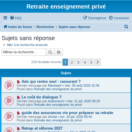
Retraite enseignement privé
FAQ
S’enregistrer
Connexion
R
Index du forum
Rechercher
Sujets sans réponse
e
Sujets sans réponse
c
Aller à la recherche avancée
h
Rechercher
Recherche avancée
e
1
2
3
4
5
Suivante
218 résultats trouvés
r
c
Sujets
h
N
Ado qui rentre seul : rassurant ?
e
o
Dernier message par
Marinep4
«
mer. 05 août 2026 15:36
u
Posté dans
Retraite des enseignants du privé
r
v
e
N
Le coût du dialogue ?
a
o
Dernier message par
louiseravot
«
mar. 21 juil. 2026 09:29
u
u
Posté dans
Retraite des enseignants du privé
m
v
e
e
N
guide des assurances vie pour préparer sa retraite
s
a
o
s
Dernier message par
Annita
«
lun. 20 juil. 2026 09:45
u
u
a
Posté dans
Retraite des enseignants du privé
m
v
g
e
e
e
N
Retrep et réforme 2027
s
a
o
s