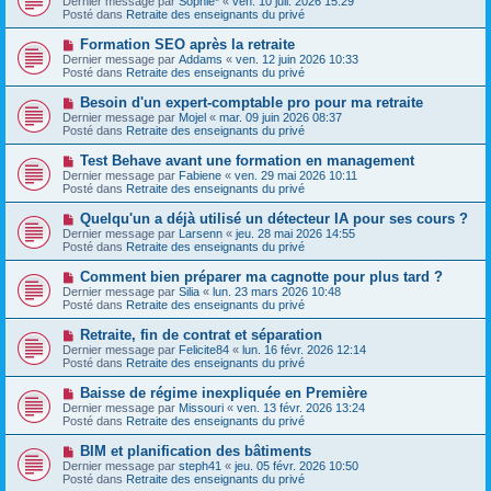
Dernier message par
Sophie*
«
ven. 10 juil. 2026 15:29
u
u
a
Posté dans
Retraite des enseignants du privé
m
v
g
e
e
e
N
Formation SEO après la retraite
s
a
o
s
Dernier message par
Addams
«
ven. 12 juin 2026 10:33
u
u
a
Posté dans
Retraite des enseignants du privé
m
v
g
e
e
e
N
Besoin d'un expert-comptable pro pour ma retraite
s
a
o
s
Dernier message par
Mojel
«
mar. 09 juin 2026 08:37
u
u
a
Posté dans
Retraite des enseignants du privé
m
v
g
e
e
e
N
Test Behave avant une formation en management
s
a
o
s
Dernier message par
Fabiene
«
ven. 29 mai 2026 10:11
u
u
a
Posté dans
Retraite des enseignants du privé
m
v
g
e
e
e
N
Quelqu'un a déjà utilisé un détecteur IA pour ses cours ?
s
a
o
s
Dernier message par
Larsenn
«
jeu. 28 mai 2026 14:55
u
u
a
Posté dans
Retraite des enseignants du privé
m
v
g
e
e
e
N
Comment bien préparer ma cagnotte pour plus tard ?
s
a
o
s
Dernier message par
Silia
«
lun. 23 mars 2026 10:48
u
u
a
Posté dans
Retraite des enseignants du privé
m
v
g
e
e
e
N
Retraite, fin de contrat et séparation
s
a
o
s
Dernier message par
Felicite84
«
lun. 16 févr. 2026 12:14
u
u
a
Posté dans
Retraite des enseignants du privé
m
v
g
e
e
e
N
Baisse de régime inexpliquée en Première
s
a
o
s
Dernier message par
Missouri
«
ven. 13 févr. 2026 13:24
u
u
a
Posté dans
Retraite des enseignants du privé
m
v
g
e
e
e
N
BIM et planification des bâtiments
s
a
o
s
Dernier message par
steph41
«
jeu. 05 févr. 2026 10:50
u
u
a
Posté dans
Retraite des enseignants du privé
m
v
g